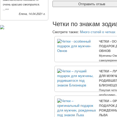
очень красиво смотрится.
»»
...
Елена, 14.04.2021 г.
Четки по знакам зоди
Смотрите также:
Много статей о четках
ЧЕТКИ - 
ПОДАРОК 
ОВНОВ
Мужчины-Овн
самоуверенны
ЧЕТКИ – Л
ДЛЯ МУЖЧ
РОДИВШЕГ
БЛИЗНЕЦ
Покупая четк
необходимо..
ЧЕТКИ – 
ПОДАРОК 
РОЖДЕННЫ
ЛЬВА