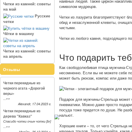
наивных людей. Также циркон накаплива
Четки из камней: советы
символом мудрецов.
на май
Русские
Четки из лазурита благоприятствуют бл
четки
обид и незаслуженной клеветы, очищать
чистыми.
Чётки в машину
Четки из любого камня, подходящего по
Четки из камней: советы
Что подарить те
на апрель
Как свободолюбивая птица мужчина-Стр
Отзывы
несомненно. Если вы не можете себе по
может быть рюкзак, компас или даже по
Четки перекидные из
черного агата «Дорогой
веры»
»»
...
Подарок для мужчины-Стрельца может б
Alexandr, 17.04.2023 г.
пневматики. Можно даже просто подарит
посуда тоже придется по душе. Не разб
Четки перекидные из
нальют.
дерева "Кавказ"
Спасибо чотки очын чотки [br]
Хорошие книги – то, от чего Стрельца н
»»
...
научных трудов. Только узнайте, какая
Мерйм , 26.12.2021 г.