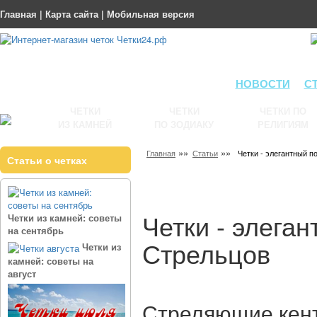
Главная
|
Карта сайта
|
Мобильная версия
НОВОСТИ
С
ЧЕТКИ
ЧЕТКИ
ЧЕТКИ ПО
ИЗ КАМНЕЙ
ПО ЗОДИАКУ
РЕЛИГИЯМ
»»
»»
Главная
Статьи
Четки - элегантный 
Статьи о четках
Четки - элега
Четки из камней: советы
на сентябрь
Стрельцов
Четки из
камней: советы на
август
Стреляющие кент