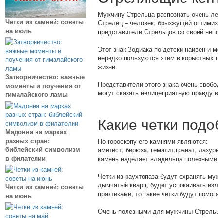
Мужчину-Стрельца распознать очень ле
Четки из камней: советы
Стрелец – человек, брызжущий оптимизм
на июль
представители Стрельцов со своей неп
Этот знак Зодиака по-детски наивен и 
нередко пользуются этим в корыстных ц
жизни.
Затворничество: важные
Представители этого знака очень своб
моменты и поучения от
могут сказать нелицеприятную правду в
гималайского ламы
Какие четки под
Мадонна на марках
разных стран:
По гороскопу его камнями являются:
библейский символизм
аметист, бирюза, гематит,гранат, лазур
в филателии
камень наделяет владельца полезными
Четки из раухтопаза будут охранять му
дымчатый кварц, будет успокаивать из
Четки из камней: советы
практиками, то такие четки будут помо
на июнь
Очень полезными для мужчины-Стрельца