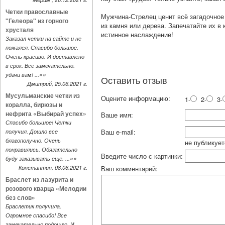
Четки православные
Мужчина-Стрелец ценит всё загадочное и
"Гелеора" из горного
из камня или дерева. Запечатайте их в 
хрусталя
истинное наслаждение!
Заказал четки на сайте и не
пожалел. Спасибо большое.
Очень красиво. И доставлено
в срок. Все замечательно.
»»
удачи вам! ...
Оставить отзыв
Дмитрий, 25.06.2021 г.
Мусульманские четки из
Оцените информацию:
1-
2-
3-
коралла, бирюзы и
нефрита «Выбирай успех»
Ваше имя:
Спасибо большое! Четки
Ваш e-mail:
получил. Дошло все
благополучно. Очень
не публикует
понравились. Обязательно
Введите число с картинки:
»»
буду заказывать еще. ...
Константин, 08.06.2021 г.
Ваш комментарий:
Браслет из лазурита и
розового кварца «Мелодии
без слов»
Браслетик получила.
Огромное спасибо! Все
замечательно подошло. И