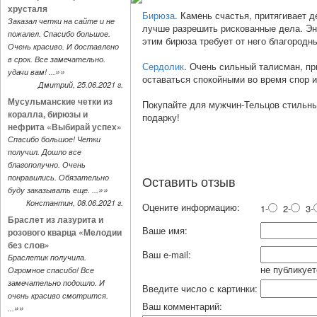
хрусталя
Бирюза
. Камень счастья, притягивает 
Заказал четки на сайте и не
лучше разрешить рискованные дела. Эн
пожалел. Спасибо большое.
этим бирюза требует от него благородн
Очень красиво. И доставлено
в срок. Все замечательно.
Сердолик
. Очень сильный талисман, п
»»
удачи вам! ...
оставаться спокойными во время спор и
Дмитрий, 25.06.2021 г.
Мусульманские четки из
Покупайте для мужчин-Тельцов стильны
коралла, бирюзы и
подарку!
нефрита «Выбирай успех»
Спасибо большое! Четки
получил. Дошло все
благополучно. Очень
понравились. Обязательно
Оставить отзыв
»»
буду заказывать еще. ...
Константин, 08.06.2021 г.
Оцените информацию:
1-
2-
3-
Браслет из лазурита и
Ваше имя:
розового кварца «Мелодии
без слов»
Ваш e-mail:
Браслетик получила.
не публикует
Огромное спасибо! Все
замечательно подошло. И
Введите число с картинки:
очень красиво смотрится.
Ваш комментарий:
»»
...