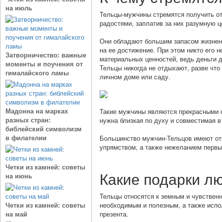
на июль
Тельцы-мужчины стремятся получить от
радостями, заплатив за них разумную ц
Они обладают большим запасом жизненн
на ее достижение. При этом никто его 
Затворничество: важные
материальных ценностей, ведь деньги д
моменты и поучения от
Тельцы никогда не отдыхают, разве что
гималайского ламы
личном доме или саду.
Мадонна на марках
Такие мужчины являются прекрасными о
разных стран:
нужна близкая по духу и совместимая в
библейский символизм
в филателии
Большинство мужчин-Тельцов имеют отр
упрямством, а также нежеланием первы
Четки из камней: советы
Какие подарки л
на июнь
Тельцы относятся к земным и чувствен
Четки из камней: советы
необходимым и полезным, а также испол
на май
презента.