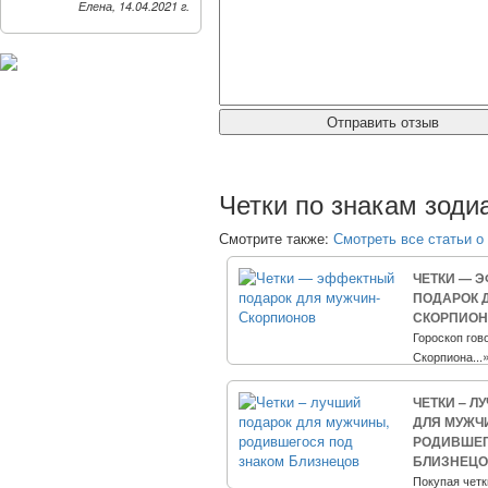
Елена, 14.04.2021 г.
Четки по знакам зоди
Смотрите также:
Смотреть все статьи о
ЧЕТКИ — 
ПОДАРОК 
СКОРПИО
Гороскоп гов
Скорпиона...
ЧЕТКИ – Л
ДЛЯ МУЖЧ
РОДИВШЕГ
БЛИЗНЕЦ
Покупая четк