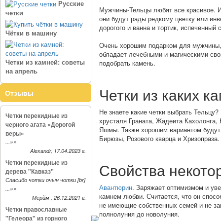
Русские
Мужчины-Тельцы любят все красивое. Им
четки
они будут рады редкому цветку или инв
дорогого и ванна и тортик, испеченный
Чётки в машину
Очень хорошим подарком для мужчины, р
обладает лечебными и магическими сво
Четки из камней: советы
подобрать камень.
на апрель
Четки из каких 
Отзывы
Не знаете какие четки выбрать Тельцу?
Четки перекидные из
хрусталя Граната, Жадеита Кахолонга, 
черного агата «Дорогой
Яшмы. Также хорошим вариантом будут ч
веры»
Бирюзы, Розового кварца и Хризопраза.
»»
...
Alexandr, 17.04.2023 г.
Четки перекидные из
Свойства некото
дерева "Кавказ"
Спасибо чотки очын чотки [br]
Авантюрин
. Заряжает оптимизмом и уве
»»
...
камнем любви. Считается, что он спос
Мерйм , 26.12.2021 г.
не имеющие собственных семей и не за
Четки православные
полнолуния до новолуния.
"Гелеора" из горного