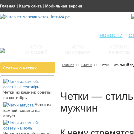
Главная
|
Карта сайта
|
Мобильная версия
НОВОСТИ
С
ЧЕТКИ
ЧЕТКИ
ЧЕТКИ ПО
ИЗ КАМНЕЙ
ПО ЗОДИАКУ
РЕЛИГИЯМ
»»
»»
Главная
Статьи
Четки — стильный по
Статьи о четках
Четки — стиль
Четки из камней: советы
на сентябрь
мужчин
Четки из
камней: советы на
август
К чему стремятс
Четки из камней: советы