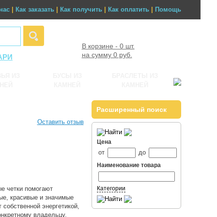
нас
|
Как заказать
|
Как получить
|
Как оплатить
|
Помощь
В корзине - 0 шт.
на сумму 0 руб.
АРИ
ЬЯ ИЗ
БУСЫ ИЗ
БРАСЛЕТЫ ИЗ
НЕЙ
КАМНЕЙ
КАМНЕЙ
Расширенный поиск
Оставить отзыв
Цена
от
до
Наименование товара
ые четки помогают
Категории
ые, красивые и значимые
 собственной энергетикой,
онкретному владельцу.