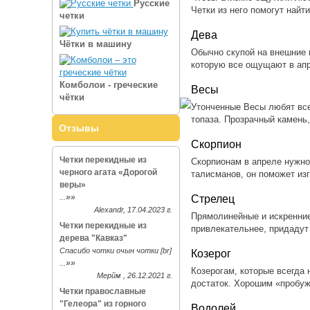
Русские
Четки из него помогут най
четки
Дева
Чётки в машину
Обычно скупой на внешние 
которую все ощущают в апр
Комболои - греческие
Весы
чётки
Утонченные Весы любят все
топаза. Прозрачный камень
Отзывы
Скорпион
Четки перекидные из
Скорпионам в апреле нужно
черного агата «Дорогой
талисманов, он поможет из
веры»
»»
Стрелец
...
Alexandr, 17.04.2023 г.
Прямолинейные и искренни
Четки перекидные из
привлекательнее, придадут
дерева "Кавказ"
Спасибо чотки очын чотки [br]
Козерог
»»
...
Козерогам, которые всегда 
Мерйм , 26.12.2021 г.
достаток. Хорошим «пробуж
Четки православные
"Гелеора" из горного
Водолей