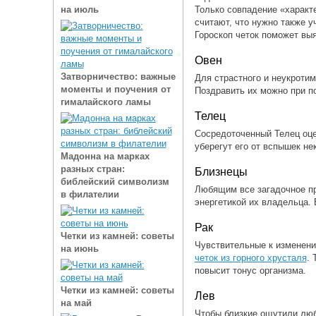
Только совпадение «характ
на июль
считают, что нужно также у
Гороскоп четок поможет вы
Овен
Затворничество: важные
Для страстного и неукроти
моменты и поучения от
Поздравить их можно при 
гималайского ламы
Телец
Сосредоточенный Телец оц
уберегут его от вспышек не
Мадонна на марках
разных стран:
Близнецы
библейский символизм
Любящим все загадочное п
в филателии
энергетикой их владельца.
Рак
Четки из камней: советы
Чувствительные к изменени
на июнь
четок из горного хрусталя
. 
повысит тонус организма.
Четки из камней: советы
Лев
на май
Чтобы близкие ощутили люб