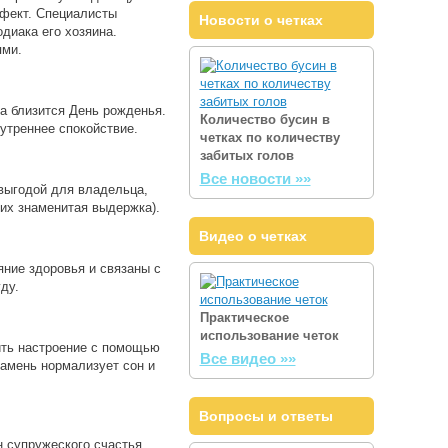
ффект. Специалисты
Новости о четках
диака его хозяина.
ями.
а близится День рожденья.
Количество бусин в
утреннее спокойствие.
четках по количеству
забитых голов
Все новости »»
выгодой для владельца,
 их знаменитая выдержка).
Видео о четках
ние здоровья и связаны с
ду.
Практическое
использование четок
ить настроение с помощью
Все видео »»
 камень нормализует сон и
Вопросы и ответы
 супружеского счастья.