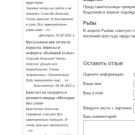
хрусталя
Представительницы прекрас
Заказал четки на сайте и не
Водолеям в апреле подойде
пожалел. Спасибо большое.
Очень красиво. И доставлено
Рыбы
в срок. Все замечательно.
»»
удачи вам! ...
В апреле Рыбам советуют п
Дмитрий, 25.06.2021 г.
весенней простуде предста
Мусульманские четки из
коралла, бирюзы и
нефрита «Выбирай успех»
Спасибо большое! Четки
Оставить отзыв
получил. Дошло все
благополучно. Очень
Оцените информацию:
1
понравились. Обязательно
»»
буду заказывать еще. ...
Ваше имя:
Константин, 08.06.2021 г.
Браслет из лазурита и
Ваш e-mail:
розового кварца «Мелодии
без слов»
Введите число с картинки:
Браслетик получила.
Огромное спасибо! Все
Ваш комментарий:
замечательно подошло. И
очень красиво смотрится.
»»
...