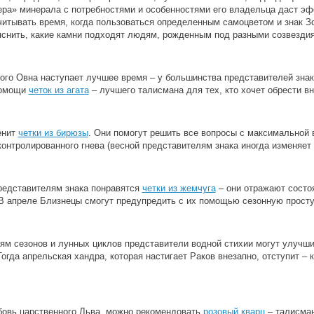
ера» минерала с потребностями и особенностями его владельца даст э
читывать время, когда пользоваться определенным самоцветом и знак Зо
яснить, какие камни подходят людям, рожденным под разными созвезди
мого Овна наступает лучшее время ‒ у большинства представителей знак
помощи
четок из агата
‒ лучшего талисмана для тех, кто хочет обрести вн
енит
четки из бирюзы
. Они помогут решить все вопросы с максимальной 
контролированного гнева (весной представителям знака иногда изменяет
редставителям знака понравятся
четки из жемчуга
‒ они отражают состоя
 В апреле Близнецы смогут предупредить с их помощью сезонную просту
ям сезонов и лунных циклов представители водной стихии могут улучш
Тогда апрельская хандра, которая настигает Раков внезапно, отступит ‒
овь царственного Льва, можно рекомендовать
розовый кварц
‒ талисман