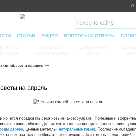
О 
ОСТИ
СТАТЬИ
ВИДЕО
ВОПРОСЫ И ОТВЕТЫ
СЛОВ
ЧЕТКИ ПО
ЧЕТКИ ПО
ДЕРЕВЯННЫЕ
ДЕРЕВ
ЕЛИГИЯМ
КОНСТРУКЦИЯМ
ЧЕТКИ
КАМ
»»
из камней: советы на апрель
советы на апрель
 и хочется порадовать себя новыми аксессуарами. Полезные и эффектн
аивают и расслабляют. Для их изготовления всегда использовались ценн
роды дерева
, ценные металлы,
натуральные камни
. Последние обладают
о, перед тем, как перебирать четки, нужно найти камень, подходящий к