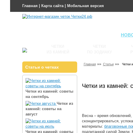
Главная
|
Карта сайта
|
Мобильная версия
НОВ
ЧЕТКИ
ЧЕТКИ
ИЗ КАМНЕЙ
ПО ЗОДИАКУ
Р
»»
»»
Главная
Статьи
Четки 
Статьи о четках
Четки из камней: 
Четки из камней: советы
на сентябрь
Четки из
камней: советы на
август
Весна ‒ время обновлений,
сконцентрироваться, успок
материалы:
благовонные по
подпитанной силой Земли. Н
Четки из камней: советы