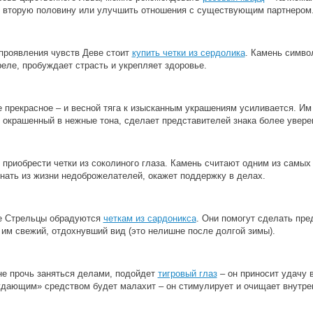
ти вторую половину или улучшить отношения с существующим партнером
проявления чувств Деве стоит
купить четки из сердолика
. Камень симво
еле, пробуждает страсть и укрепляет здоровье.
 прекрасное ‒ и весной тяга к изысканным украшениям усиливается. Им
, окрашенный в нежные тона, сделает представителей знака более увере
 приобрести четки из соколиного глаза. Камень считают одним из самы
гнать из жизни недоброжелателей, окажет поддержку в делах.
е Стрельцы обрадуются
четкам из сардоникса
. Они помогут сделать пре
 им свежий, отдохнувший вид (это нелишне после долгой зимы).
не прочь заняться делами, подойдет
тигровый глаз
‒ он приносит удачу 
дающим» средством будет малахит ‒ он стимулирует и очищает внутрен