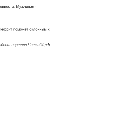
венности. Мужчинам-
 Нефрит поможет склонным к
ондент портала Четки24.рф