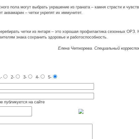
ного пола могут выбрать украшение из граната ‒ камня страсти и чувст
т аквамарин ‒ четки укрепят их иммунитет.
еребирать четки из янтаря ‒ это хорошая профилактика сезонных ОРЗ.
вителям знака сохранить здоровье и работоспособность.
Елена Четкорева. Специальный корресп
-
2-
3-
4-
5-
не публикуется на сайте