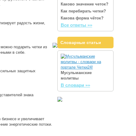
Каково значение четок?
.
Как перебирать четки?
Какова форма чёток?
лизирует радость жизни,
Все ответы »»
Словарные статьи
 можно подарить четки из
нными в себе.
х сильных защитных
Мусульманские
молитвы
В словари »»
дставителей знака
в бизнесе и увеличивает
ние энергетические потоки.