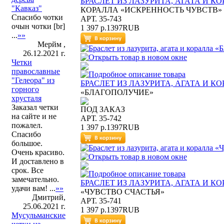
БРАСЛЕТ ИЗ ЛАЗУРИТА, АГАТА И К
"Кавказ"
КОРАЛЛА «ИСКРЕННОСТЬ ЧУВСТВ»
Спасибо чотки
АРТ. 35-743
очын чотки [br]
1 397 р.
1397
RUB
...
»»
Мерйм ,
26.12.2021 г.
Четки
православные
"Гелеора" из
БРАСЛЕТ ИЗ ЛАЗУРИТА, АГАТА И К
горного
«БЛАГОПОЛУЧИЕ»
хрусталя
Заказал четки
ПОД ЗАКАЗ
на сайте и не
АРТ. 35-742
пожалел.
1 397 р.
1397
RUB
Спасибо
большое.
Очень красиво.
И доставлено в
срок. Все
замечательно.
БРАСЛЕТ ИЗ ЛАЗУРИТА, АГАТА И К
удачи вам! ...
»»
«ЧУВСТВО СЧАСТЬЯ»
Дмитрий,
АРТ. 35-741
25.06.2021 г.
1 397 р.
1397
RUB
Мусульманские