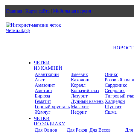
Главная
|
Карта сайта
|
Мобильная версия
НОВОСТ
ЧЕТКИ
ИЗ КАМНЕЙ
Авантюрин
Змеевик
Оникс
Агат
Кахолонг
Розовый квар
Амазонит
Коралл
Сардоникс
Аметист
Кошачий глаз
Сердолик
Бирюза
Лазурит
Тигровый гла
Гематит
Лунный камень
Халцедон
Горный хрусталь
Малахит
Шунгит
Жемчуг
Нефрит
Яшма
ЧЕТКИ
ПО ЗОДИАКУ
Для Овнов
Для Раков
Для Весов
Для