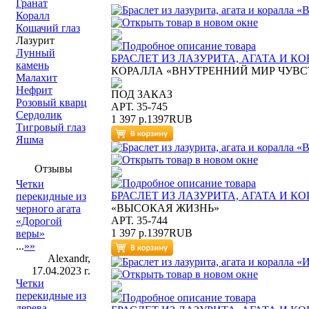
Гранат
Коралл
Кошачий глаз
Лазурит
Лунный
БРАСЛЕТ ИЗ ЛАЗУРИТА, АГАТА И К
камень
КОРАЛЛА «ВНУТРЕННИЙ МИР ЧУВС
Малахит
Нефрит
ПОД ЗАКАЗ
Розовый кварц
АРТ. 35-745
Сердолик
1 397 р.
1397
RUB
Тигровый глаз
Яшма
Отзывы
Четки
БРАСЛЕТ ИЗ ЛАЗУРИТА, АГАТА И К
перекидные из
«ВЫСОКАЯ ЖИЗНЬ»
черного агата
АРТ. 35-744
«Дорогой
1 397 р.
1397
RUB
веры»
...
»»
Alexandr,
17.04.2023 г.
Четки
перекидные из
дерева