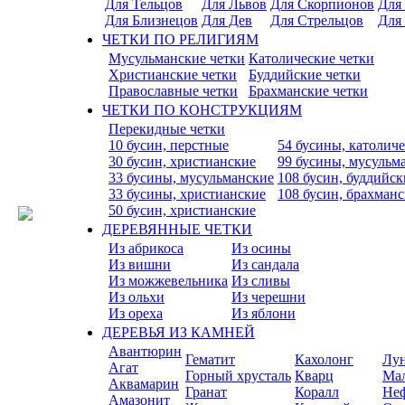
Для Тельцов
Для Львов
Для Скорпионов
Для
Для Близнецов
Для Дев
Для Стрельцов
Для
ЧЕТКИ ПО РЕЛИГИЯМ
Мусульманские четки
Католические четки
Христианские четки
Буддийские четки
Православные четки
Брахманские четки
ЧЕТКИ ПО КОНСТРУКЦИЯМ
Перекидные четки
10 бусин, перстные
54 бусины, католич
30 бусин, христианские
99 бусины, мусульм
33 бусины, мусульманские
108 бусин, буддийск
33 бусины, христианские
108 бусин, брахман
50 бусин, христианские
ДЕРЕВЯННЫЕ ЧЕТКИ
Из абрикоса
Из осины
Из вишни
Из сандала
Из можжевельника
Из сливы
Из ольхи
Из черешни
Из ореха
Из яблони
ДЕРЕВЬЯ ИЗ КАМНЕЙ
Авантюрин
Гематит
Кахолонг
Лу
Агат
Горный хрусталь
Кварц
Ма
Аквамарин
Гранат
Коралл
Не
Амазонит