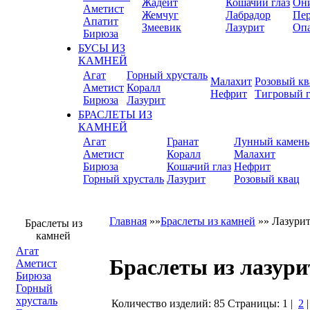
Жадеит
Кошачий глаз
Он
Аметист
Жемчуг
Лабрадор
Пер
Апатит
Змеевик
Лазурит
Оп
Бирюза
БУСЫ ИЗ
КАМНЕЙ
Агат
Горный хрусталь
Малахит
Розовый кв
Аметист
Коралл
Нефрит
Тигровый г
Бирюза
Лазурит
БРАСЛЕТЫ ИЗ
КАМНЕЙ
Агат
Гранат
Лунный камень
Аметист
Коралл
Малахит
Бирюза
Кошачий глаз
Нефрит
Горный хрусталь
Лазурит
Розовый квац
Главная
»»
Браслеты из камней
»»
Лазури
Браслеты из
камней
Агат
Браслеты из лазури
Аметист
Бирюза
Горный
хрусталь
Количество изделий: 85
Страницы:
1
|
2