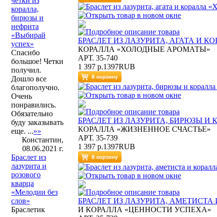
четки из
коралла,
бирюзы и
нефрита
«Выбирай
БРАСЛЕТ ИЗ ЛАЗУРИТА, АГАТА И 
успех»
КОРАЛЛА «ХОЛОДНЫЕ АРОМАТЫ»
Спасибо
АРТ. 35-740
большое! Четки
1 397 р.
1397
RUB
получил.
Дошло все
благополучно.
Очень
понравились.
Обязательно
БРАСЛЕТ ИЗ ЛАЗУРИТА, БИРЮЗЫ И
буду заказывать
КОРАЛЛА «ЖИЗНЕННОЕ СЧАСТЬЕ»
еще. ...
»»
АРТ. 35-739
Константин,
1 397 р.
1397
RUB
08.06.2021 г.
Браслет из
лазурита и
розового
кварца
«Мелодии без
БРАСЛЕТ ИЗ ЛАЗУРИТА, АМЕТИСТА
слов»
И КОРАЛЛА «ЦЕННОСТИ УСПЕХА»
Браслетик