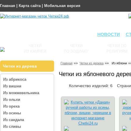
Главная
|
Карта сайта
|
Мобильная версия
НОВОСТИ
С
ЧЕТКИ
ЧЕТКИ
ЧЕТКИ ПО
ИЗ КАМНЕЙ
ПО ЗОДИАКУ
РЕЛИГИЯМ
»»
»»
»
Главная
Четки из дерева
Из яблони
Четки из дерева
Четки из яблоневого дере
Из абрикоса
Количество изделий: 6
Стран
Из вишни
Из можжевельника
Из ольхи
Из ореха
Из осины
Из сандала
Из сливы