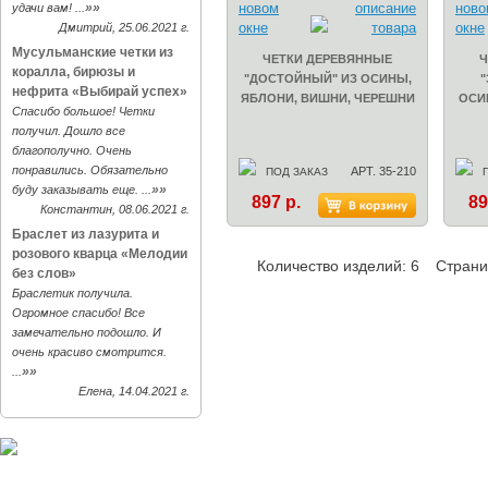
»»
удачи вам! ...
Дмитрий, 25.06.2021 г.
Мусульманские четки из
ЧЕТКИ ДЕРЕВЯННЫЕ
Ч
коралла, бирюзы и
"ДОСТОЙНЫЙ" ИЗ ОСИНЫ,
"
нефрита «Выбирай успех»
ЯБЛОНИ, ВИШНИ, ЧЕРЕШНИ
ОСИ
Спасибо большое! Четки
получил. Дошло все
благополучно. Очень
понравились. Обязательно
АРТ. 35-210
ПОД ЗАКАЗ
»»
буду заказывать еще. ...
897 р.
89
Константин, 08.06.2021 г.
Браслет из лазурита и
розового кварца «Мелодии
Количество изделий: 6
Стран
без слов»
Браслетик получила.
Огромное спасибо! Все
замечательно подошло. И
очень красиво смотрится.
»»
...
Елена, 14.04.2021 г.