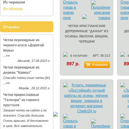
Из черешни
Из яблони
ЧЕТКИ ХРИСТИАНСКИЕ
Отзывы
ДЕРЕВЯННЫЕ "ДАНАЯ" ИЗ
ДЕ
ОСИНЫ, ЯБЛОНИ, ВИШНИ,
Четки перекидные из
ЧЕРЕШНИ
черного агата «Дорогой
веры»
»»
...
АРТ. 35-213
В НАЛИЧИИ
Alexandr, 17.04.2023 г.
897 р.
89
Четки перекидные из
дерева "Кавказ"
Спасибо чотки очын чотки [br]
»»
...
Мерйм , 26.12.2021 г.
Четки православные
"Гелеора" из горного
хрусталя
Заказал четки на сайте и не
пожалел. Спасибо большое.
Очень красиво. И доставлено
в срок. Все замечательно.