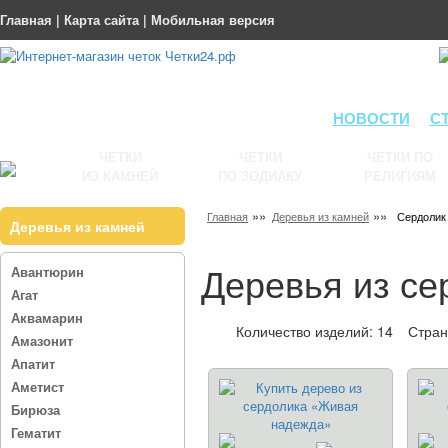
Главная
|
Карта сайта
|
Мобильная версия
НОВОСТИ
С
ЧЕТКИ
ЧЕТКИ
ЧЕТКИ ПО
ИЗ КАМНЕЙ
ПО ЗОДИАКУ
РЕЛИГИЯМ
»»
»»
Главная
Деревья из камней
Сердолик
Деревья из камней
Деревья из се
Авантюрин
Агат
Аквамарин
Количество изделий: 14
Стра
Амазонит
Апатит
Аметист
Бирюза
Гематит