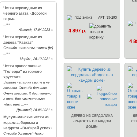
СЕ
Четки перекидные из
черного агата «Дорогой
АРТ. 35-293
ПОД ЗАКАЗ
веры»
»»
...
4 897 р.
Alexandr, 17.04.2023 г.
Четки перекидные из
4 8
дерева "Кавказ"
Спасибо чотки очын чотки [br]
»»
...
Мерйм , 26.12.2021 г.
Четки православные
"Гелеора" из горного
хрусталя
Заказал четки на сайте и не
пожалел. Спасибо большое.
Очень красиво. И доставлено
в срок. Все замечательно.
»»
удачи вам! ...
Дмитрий, 25.06.2021 г.
ДЕРЕВО ИЗ СЕРДОЛИКА
ДЕ
Мусульманские четки из
«РАДОСТЬ В КАЖДОМ
СЕ
коралла, бирюзы и
ДОМЕ»
нефрита «Выбирай успех»
Спасибо большое! Четки