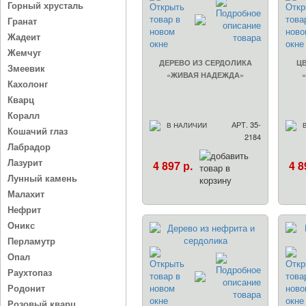
Горный хрусталь
Гранат
Жадеит
Жемчуг
ДЕРЕВО ИЗ СЕРДОЛИКА
Ц
Змеевик
«ЖИВАЯ НАДЕЖДА»
Кахолонг
Кварц
Коралл
АРТ. 35-
В НАЛИЧИИ
Кошачий глаз
2184
Лабрадор
Лазурит
4 897 р.
4 8
Лунный камень
Малахит
Нефрит
Оникс
Перламутр
Опал
Раухтопаз
Родонит
Розовый кварц