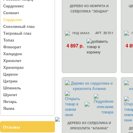
Сардоникс
ДЕРЕВО ИЗ НЕФРИТА И
Ц
СЕРДОЛИКА "ЗЕНДАН"
Селенит
Сердолик
Соколиный глаз
Тигровый глаз
АРТ. 35-511
ПОД ЗАКАЗ
Топаз
4 897 р.
4 8
Флюорит
Халцедон
Хризолит
Хризопраз
Циркон
Цитрин
Шпинель
Шунгит
Янтарь
Яшма
ДЕРЕВО ИЗ СЕРДОЛИКА И
Отзывы
ХРИЗОЛИТА "АЛАННА"
ДЕ