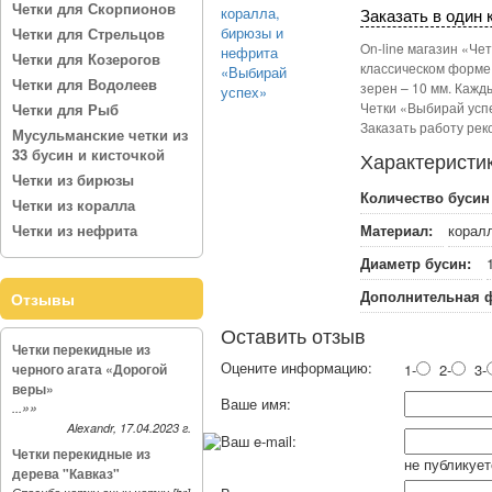
Четки для Скорпионов
Заказать в один 
Четки для Стрельцов
On-line магазин «Че
Четки для Козерогов
классическом форме 
Четки для Водолеев
зерен – 10 мм. Кажд
Четки «Выбирай успе
Четки для Рыб
Заказать работу рек
Мусульманские четки из
33 бусин и кисточкой
Характеристи
Четки из бирюзы
Количество бусин 
Четки из коралла
Четки из нефрита
Материал:
корал
Диаметр бусин:
Дополнительная ф
Отзывы
Оставить отзыв
Четки перекидные из
Оцените информацию:
черного агата «Дорогой
1-
2-
3-
веры»
Ваше имя:
»»
...
Alexandr, 17.04.2023 г.
Ваш e-mail:
Четки перекидные из
не публикует
дерева "Кавказ"