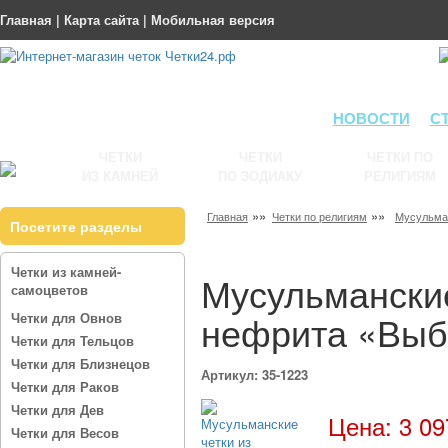
Главная
|
Карта сайта
|
Мобильная версия
НОВОСТИ
С
ЧЕТКИ
ЧЕТКИ
ЧЕТКИ ПО
ИЗ КАМНЕЙ
ПО ЗОДИАКУ
РЕЛИГИЯМ
»»
»»
Главная
Четки по религиям
Мусульма
Посетите разделы
Четки из камней-
Мусульманские
самоцветов
нефрита «Выб
Четки для Овнов
Четки для Тельцов
Четки для Близнецов
Артикул: 35-1223
Четки для Раков
Четки для Дев
Цена: 3 09
Четки для Весов