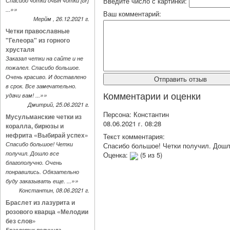
Введите число с картинки:
Спасибо чотки очын чотки [br]
»»
...
Ваш комментарий:
Мерйм , 26.12.2021 г.
Четки православные
"Гелеора" из горного
хрусталя
Заказал четки на сайте и не
пожалел. Спасибо большое.
Очень красиво. И доставлено
в срок. Все замечательно.
Комментарии и оценки
»»
удачи вам! ...
Дмитрий, 25.06.2021 г.
Персона:
Константин
Мусульманские четки из
08.06.2021 г. 08:28
коралла, бирюзы и
нефрита «Выбирай успех»
Текст комментария:
Спасибо большое! Четки
Спасибо большое! Четки получил. Дошл
получил. Дошло все
Оценка:
(
5
из
5
)
благополучно. Очень
понравились. Обязательно
»»
буду заказывать еще. ...
Константин, 08.06.2021 г.
Браслет из лазурита и
розового кварца «Мелодии
без слов»
Браслетик получила.