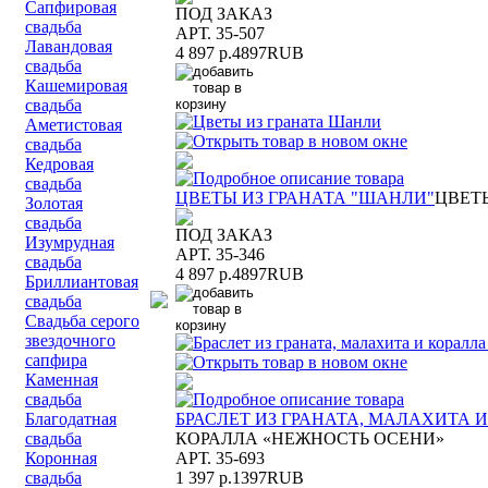
Сапфировая
ПОД ЗАКАЗ
свадьба
АРТ. 35-507
Лавандовая
4 897 р.
4897
RUB
свадьба
Кашемировая
свадьба
Аметистовая
свадьба
Кедровая
свадьба
ЦВЕТЫ ИЗ ГРАНАТА "ШАНЛИ"
ЦВЕТ
Золотая
свадьба
ПОД ЗАКАЗ
Изумрудная
АРТ. 35-346
свадьба
4 897 р.
4897
RUB
Бриллиантовая
свадьба
Свадьба серого
звездочного
сапфира
Каменная
свадьба
БРАСЛЕТ ИЗ ГРАНАТА, МАЛАХИТА 
Благодатная
КОРАЛЛА «НЕЖНОСТЬ ОСЕНИ»
свадьба
АРТ. 35-693
Коронная
1 397 р.
1397
RUB
свадьба