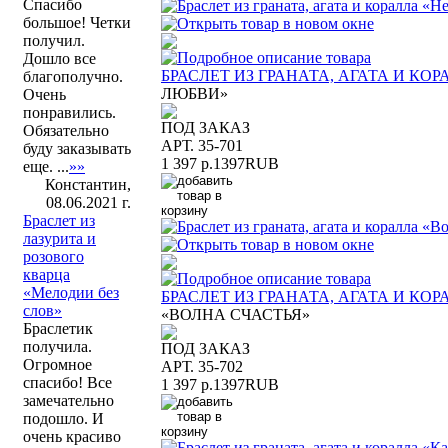
Спасибо
большое! Четки
получил.
Дошло все
БРАСЛЕТ ИЗ ГРАНАТА, АГАТА И КО
благополучно.
ЛЮБВИ»
Очень
понравились.
ПОД ЗАКАЗ
Обязательно
АРТ. 35-701
буду заказывать
1 397 р.
1397
RUB
еще. ...
»»
Константин,
08.06.2021 г.
Браслет из
лазурита и
розового
кварца
«Мелодии без
БРАСЛЕТ ИЗ ГРАНАТА, АГАТА И КО
слов»
«ВОЛНА СЧАСТЬЯ»
Браслетик
получила.
ПОД ЗАКАЗ
Огромное
АРТ. 35-702
спасибо! Все
1 397 р.
1397
RUB
замечательно
подошло. И
очень красиво