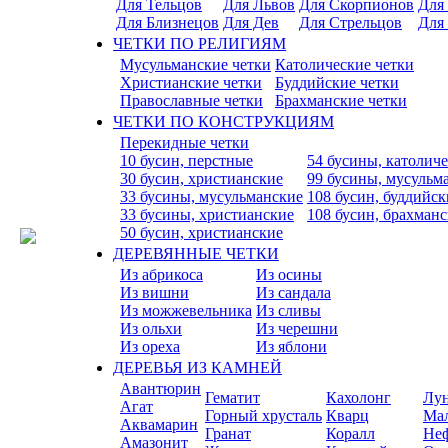
Для Тельцов
Для Львов
Для Скорпионов
Для
Для Близнецов
Для Дев
Для Стрельцов
Для
ЧЕТКИ ПО РЕЛИГИЯМ
Мусульманские четки
Католические четки
Христианские четки
Буддийские четки
Православные четки
Брахманские четки
ЧЕТКИ ПО КОНСТРУКЦИЯМ
Перекидные четки
10 бусин, перстные
54 бусины, католич
30 бусин, христианские
99 бусины, мусульм
33 бусины, мусульманские
108 бусин, буддийск
33 бусины, христианские
108 бусин, брахман
50 бусин, христианские
ДЕРЕВЯННЫЕ ЧЕТКИ
Из абрикоса
Из осины
Из вишни
Из сандала
Из можжевельника
Из сливы
Из ольхи
Из черешни
Из ореха
Из яблони
ДЕРЕВЬЯ ИЗ КАМНЕЙ
Авантюрин
Гематит
Кахолонг
Лу
Агат
Горный хрусталь
Кварц
Ма
Аквамарин
Гранат
Коралл
Не
Амазонит