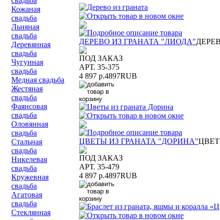
свадьба
Кожаная
свадьба
Льняная
свадьба
ДЕРЕВО ИЗ ГРАНАТА "ЛИОДА"
ДЕРЕВ
Деревянная
свадьба
ПОД ЗАКАЗ
Чугунная
АРТ. 35-375
свадьба
4 897 р.
4897
RUB
Медная свадьба
Жестяная
свадьба
Фаянсовая
свадьба
Оловянная
свадьба
ЦВЕТЫ ИЗ ГРАНАТА "ДОРИНА"
ЦВЕТ
Стальная
свадьба
ПОД ЗАКАЗ
Никелевая
АРТ. 35-479
свадьба
4 897 р.
4897
RUB
Кружевная
свадьба
Агатовая
свадьба
Стеклянная