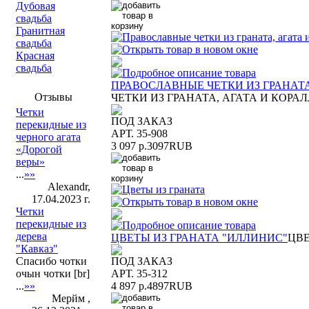
Дубовая
свадьба
Гранитная
свадьба
Красная
свадьба
ПРАВОСЛАВНЫЕ ЧЕТКИ ИЗ ГРАНАТ
Отзывы
ЧЕТКИ ИЗ ГРАНАТА, АГАТА И КОР
Четки
ПОД ЗАКАЗ
перекидные из
АРТ. 35-908
черного агата
3 097 р.
3097
RUB
«Дорогой
веры»
...
»»
Alexandr,
17.04.2023 г.
Четки
перекидные из
дерева
ЦВЕТЫ ИЗ ГРАНАТА "ИЛЛИНИС"
ЦВЕ
"Кавказ"
ПОД ЗАКАЗ
Спасибо чотки
АРТ. 35-312
очын чотки [br]
4 897 р.
4897
RUB
...
»»
Мерйм ,