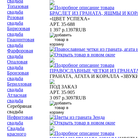
свадьба
Топазовая
свадьба
БРАСЛЕТ ИЗ ГРАНАТА, ЯШМЫ И КО
Розовая
«ЦВЕТ УСПЕХА»
свадьба
АРТ. 35-688
Бирюзовая
1 397 р.
1397
RUB
свадьба
Гиацинтовая
свадьба
Фарфоровая
свадьба
Опаловая
свадьба
ПРАВОСЛАВНЫЕ ЧЕТКИ ИЗ ГРАНАТА
Бронзовая
ГРАНАТА, АГАТА И КОРАЛЛА «ЗВУК
свадьба
Берилловая
ПОД ЗАКАЗ
свадьба
АРТ. 35-905
Атласная
3 097 р.
3097
RUB
свадьба
Серебряная
свадьба
Нефритовая
свадьба
Свадьба
красного