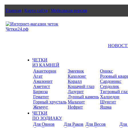
Главная
|
Карта сайта
|
Мобильная версия
НОВОСТ
ЧЕТКИ
ИЗ КАМНЕЙ
Авантюрин
Змеевик
Оникс
Агат
Кахолонг
Розовый квар
Амазонит
Коралл
Сардоникс
Аметист
Кошачий глаз
Сердолик
Бирюза
Лазурит
Тигровый гла
Гематит
Лунный камень
Халцедон
Горный хрусталь
Малахит
Шунгит
Жемчуг
Нефрит
Яшма
ЧЕТКИ
ПО ЗОДИАКУ
Для Овнов
Для Раков
Для Весов
Для