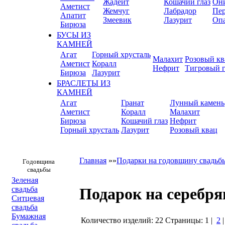
Жадеит
Кошачий глаз
Он
Аметист
Жемчуг
Лабрадор
Пер
Апатит
Змеевик
Лазурит
Оп
Бирюза
БУСЫ ИЗ
КАМНЕЙ
Агат
Горный хрусталь
Малахит
Розовый кв
Аметист
Коралл
Нефрит
Тигровый г
Бирюза
Лазурит
БРАСЛЕТЫ ИЗ
КАМНЕЙ
Агат
Гранат
Лунный камень
Аметист
Коралл
Малахит
Бирюза
Кошачий глаз
Нефрит
Горный хрусталь
Лазурит
Розовый квац
Главная
»»
Подарки на годовщину свадьб
Годовщина
свадьбы
Зеленая
свадьба
Подарок на серебря
Ситцевая
свадьба
Бумажная
Количество изделий: 22
Страницы:
1
|
2