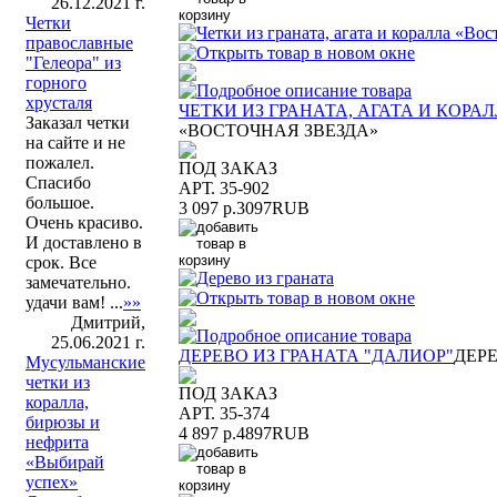
26.12.2021 г.
Четки
православные
"Гелеора" из
горного
хрусталя
ЧЕТКИ ИЗ ГРАНАТА, АГАТА И КОРА
Заказал четки
«ВОСТОЧНАЯ ЗВЕЗДА»
на сайте и не
пожалел.
ПОД ЗАКАЗ
Спасибо
АРТ. 35-902
большое.
3 097 р.
3097
RUB
Очень красиво.
И доставлено в
срок. Все
замечательно.
удачи вам! ...
»»
Дмитрий,
25.06.2021 г.
ДЕРЕВО ИЗ ГРАНАТА "ДАЛИОР"
ДЕРЕ
Мусульманские
четки из
ПОД ЗАКАЗ
коралла,
АРТ. 35-374
бирюзы и
4 897 р.
4897
RUB
нефрита
«Выбирай
успех»