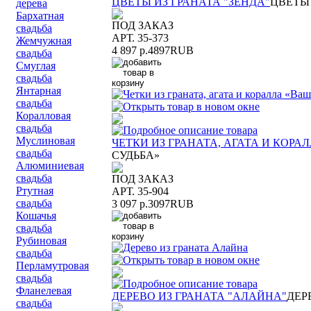
ЦВЕТЫ ИЗ ГРАНАТА "ЗЕНДА"
ЦВЕТЫ 
дерева
Бархатная
ПОД ЗАКАЗ
свадьба
АРТ. 35-373
Жемчужная
4 897 р.
4897
RUB
свадьба
Смуглая
свадьба
Янтарная
свадьба
Коралловая
свадьба
Муслиновая
ЧЕТКИ ИЗ ГРАНАТА, АГАТА И КОРА
свадьба
СУДЬБА»
Алюминиевая
свадьба
ПОД ЗАКАЗ
Ртутная
АРТ. 35-904
свадьба
3 097 р.
3097
RUB
Кошачья
свадьба
Рубиновая
свадьба
Перламутровая
свадьба
Фланелевая
ДЕРЕВО ИЗ ГРАНАТА "АЛАЙНА"
ДЕР
свадьба