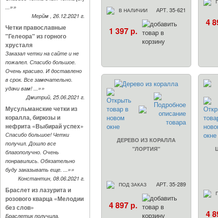
»»
...
АРТ. 35-621
В НАЛИЧИИ
Мерйм , 26.12.2021 г.
4 8
Четки православные
1 397 р.
"Гелеора" из горного
хрусталя
Заказал четки на сайте и не
пожалел. Спасибо большое.
Очень красиво. И доставлено
в срок. Все замечательно.
»»
удачи вам! ...
Дмитрий, 25.06.2021 г.
Мусульманские четки из
коралла, бирюзы и
нефрита «Выбирай успех»
Спасибо большое! Четки
ДЕРЕВО ИЗ КОРАЛЛА
получил. Дошло все
"ЛОРТИЯ"
благополучно. Очень
понравились. Обязательно
»»
буду заказывать еще. ...
Константин, 08.06.2021 г.
АРТ. 35-289
ПОД ЗАКАЗ
Браслет из лазурита и
розового кварца «Мелодии
4 897 р.
без слов»
4 8
Браслетик получила.