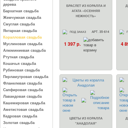
дерева
БРАСЛЕТ ИЗ КОРАЛЛА И
Д
Бархатная свадьба
АГАТА «ОСЕННЯЯ
НЕЖНОСТЬ»
Жемчужная свадьба
Смуглая свадьба
Янтарная свадьба
АРТ. 35-614
ПОД ЗАКАЗ
Коралловая свадьба
1 397 р.
4 8
Муслиновая свадьба
Алюминиевая свадьба
Ртутная свадьба
Кошачья свадьба
Рубиновая свадьба
Перламутровая свадьба
Фланелевая свадьба
Сапфировая свадьба
Лавандовая свадьба
Кашемировая свадьба
Аметистовая свадьба
Кедровая свадьба
ЦВЕТЫ ИЗ КОРАЛЛА
Д
Золотая свадьба
"АНАДОЛАЯ"