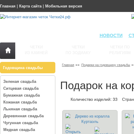
Главная
|
Карта сайта
|
Мобильная версия
НОВОСТИ
С
ЧЕТКИ
ЧЕТКИ
ЧЕТКИ ПО
ИЗ КАМНЕЙ
ПО ЗОДИАКУ
РЕЛИГИЯМ
»»
»
Главная
Подарки на годовщину свадьбы
Годовщина свадьбы
Подарок на ко
Зеленая свадьба
Ситцевая свадьба
Бумажная свадьба
Количество изделий: 33
Стра
Кожаная свадьба
Льняная свадьба
Деревянная свадьба
Чугунная свадьба
Медная свадьба