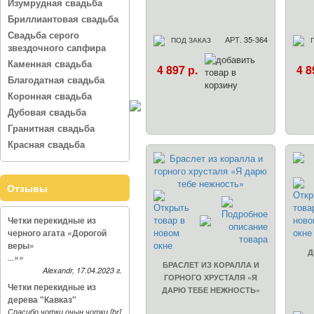
Изумрудная свадьба
Бриллиантовая свадьба
Свадьба серого
АРТ. 35-364
ПОД ЗАКАЗ
звездочного сапфира
Каменная свадьба
4 897 р.
4 8
Благодатная свадьба
Коронная свадьба
Дубовая свадьба
Гранитная свадьба
Красная свадьба
Отзывы
Четки перекидные из
черного агата «Дорогой
веры»
Д
»»
...
БРАСЛЕТ ИЗ КОРАЛЛА И
Alexandr, 17.04.2023 г.
ГОРНОГО ХРУСТАЛЯ «Я
Четки перекидные из
ДАРЮ ТЕБЕ НЕЖНОСТЬ»
дерева "Кавказ"
Спасибо чотки очын чотки [br]