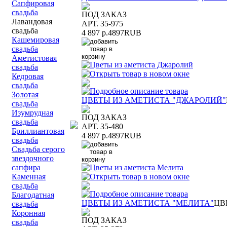
Сапфировая
свадьба
ПОД ЗАКАЗ
Лавандовая
АРТ. 35-975
свадьба
4 897 р.
4897
RUB
Кашемировая
свадьба
Аметистовая
свадьба
Кедровая
свадьба
Золотая
ЦВЕТЫ ИЗ АМЕТИСТА "ДЖАРОЛИЙ"
свадьба
Изумрудная
ПОД ЗАКАЗ
свадьба
АРТ. 35-480
Бриллиантовая
4 897 р.
4897
RUB
свадьба
Свадьба серого
звездочного
сапфира
Каменная
свадьба
Благодатная
ЦВЕТЫ ИЗ АМЕТИСТА "МЕЛИТА"
ЦВ
свадьба
Коронная
ПОД ЗАКАЗ
свадьба