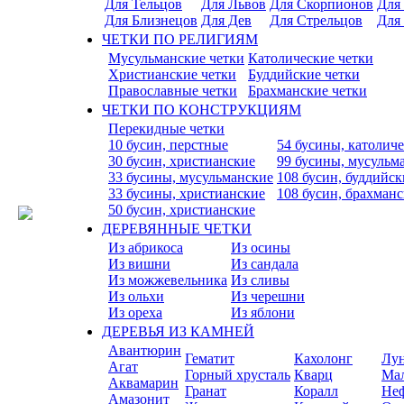
Для Тельцов
Для Львов
Для Скорпионов
Для
Для Близнецов
Для Дев
Для Стрельцов
Для
ЧЕТКИ ПО РЕЛИГИЯМ
Мусульманские четки
Католические четки
Христианские четки
Буддийские четки
Православные четки
Брахманские четки
ЧЕТКИ ПО КОНСТРУКЦИЯМ
Перекидные четки
10 бусин, перстные
54 бусины, католич
30 бусин, христианские
99 бусины, мусульм
33 бусины, мусульманские
108 бусин, буддийск
33 бусины, христианские
108 бусин, брахман
50 бусин, христианские
ДЕРЕВЯННЫЕ ЧЕТКИ
Из абрикоса
Из осины
Из вишни
Из сандала
Из можжевельника
Из сливы
Из ольхи
Из черешни
Из ореха
Из яблони
ДЕРЕВЬЯ ИЗ КАМНЕЙ
Авантюрин
Гематит
Кахолонг
Лу
Агат
Горный хрусталь
Кварц
Ма
Аквамарин
Гранат
Коралл
Не
Амазонит