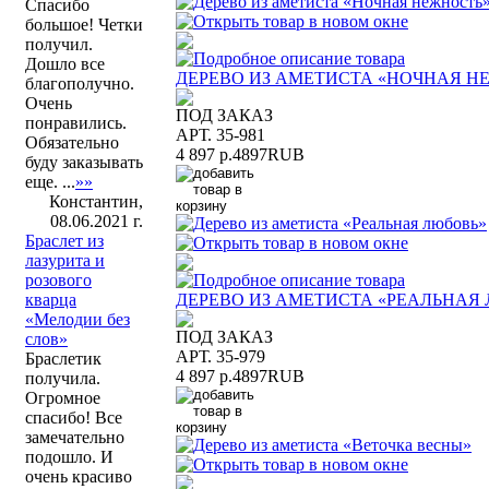
Спасибо
большое! Четки
получил.
Дошло все
ДЕРЕВО ИЗ АМЕТИСТА «НОЧНАЯ Н
благополучно.
Очень
ПОД ЗАКАЗ
понравились.
АРТ. 35-981
Обязательно
4 897 р.
4897
RUB
буду заказывать
еще. ...
»»
Константин,
08.06.2021 г.
Браслет из
лазурита и
розового
ДЕРЕВО ИЗ АМЕТИСТА «РЕАЛЬНАЯ
кварца
«Мелодии без
ПОД ЗАКАЗ
слов»
АРТ. 35-979
Браслетик
4 897 р.
4897
RUB
получила.
Огромное
спасибо! Все
замечательно
подошло. И
очень красиво