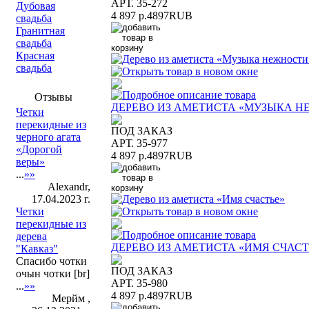
АРТ. 35-272
Дубовая
4 897 р.
4897
RUB
свадьба
Гранитная
свадьба
Красная
свадьба
Отзывы
ДЕРЕВО ИЗ АМЕТИСТА «МУЗЫКА Н
Четки
перекидные из
ПОД ЗАКАЗ
черного агата
АРТ. 35-977
«Дорогой
4 897 р.
4897
RUB
веры»
...
»»
Alexandr,
17.04.2023 г.
Четки
перекидные из
дерева
ДЕРЕВО ИЗ АМЕТИСТА «ИМЯ СЧАСТ
"Кавказ"
Спасибо чотки
ПОД ЗАКАЗ
очын чотки [br]
АРТ. 35-980
...
»»
4 897 р.
4897
RUB
Мерйм ,