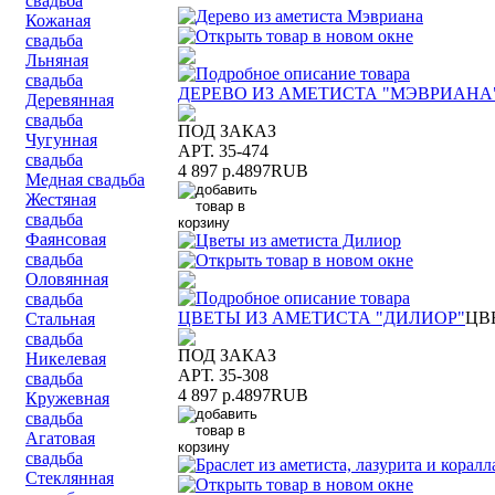
свадьба
Кожаная
свадьба
Льняная
свадьба
ДЕРЕВО ИЗ АМЕТИСТА "МЭВРИАНА
Деревянная
свадьба
ПОД ЗАКАЗ
Чугунная
АРТ. 35-474
свадьба
4 897 р.
4897
RUB
Медная свадьба
Жестяная
свадьба
Фаянсовая
свадьба
Оловянная
свадьба
ЦВЕТЫ ИЗ АМЕТИСТА "ДИЛИОР"
ЦВ
Стальная
свадьба
ПОД ЗАКАЗ
Никелевая
АРТ. 35-308
свадьба
4 897 р.
4897
RUB
Кружевная
свадьба
Агатовая
свадьба
Стеклянная