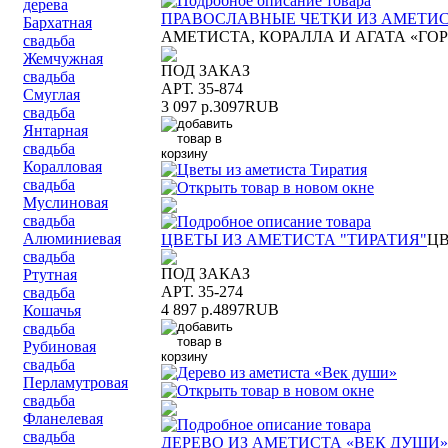
дерева
ПРАВОСЛАВНЫЕ ЧЕТКИ ИЗ АМЕТИСТ
Бархатная
АМЕТИСТА, КОРАЛЛА И АГАТА «ГОР
свадьба
Жемчужная
ПОД ЗАКАЗ
свадьба
АРТ. 35-874
Смуглая
3 097 р.
3097
RUB
свадьба
Янтарная
свадьба
Коралловая
свадьба
Муслиновая
свадьба
Алюминиевая
ЦВЕТЫ ИЗ АМЕТИСТА "ТИРАТИЯ"
ЦВ
свадьба
ПОД ЗАКАЗ
Ртутная
АРТ. 35-274
свадьба
4 897 р.
4897
RUB
Кошачья
свадьба
Рубиновая
свадьба
Перламутровая
свадьба
Фланелевая
свадьба
ДЕРЕВО ИЗ АМЕТИСТА «ВЕК ДУШИ»