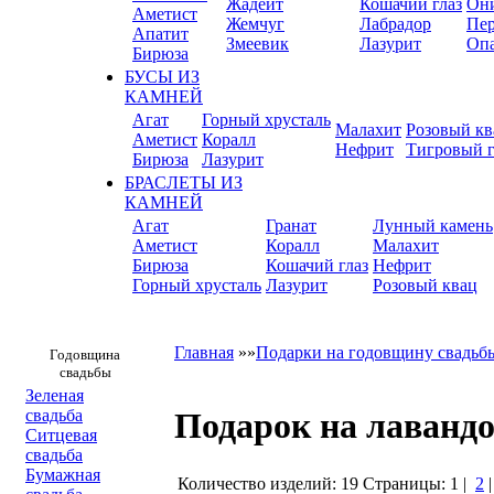
Жадеит
Кошачий глаз
Он
Аметист
Жемчуг
Лабрадор
Пер
Апатит
Змеевик
Лазурит
Оп
Бирюза
БУСЫ ИЗ
КАМНЕЙ
Агат
Горный хрусталь
Малахит
Розовый кв
Аметист
Коралл
Нефрит
Тигровый г
Бирюза
Лазурит
БРАСЛЕТЫ ИЗ
КАМНЕЙ
Агат
Гранат
Лунный камень
Аметист
Коралл
Малахит
Бирюза
Кошачий глаз
Нефрит
Горный хрусталь
Лазурит
Розовый квац
Главная
»»
Подарки на годовщину свадьб
Годовщина
свадьбы
Зеленая
свадьба
Подарок на лавандо
Ситцевая
свадьба
Бумажная
Количество изделий: 19
Страницы:
1
|
2