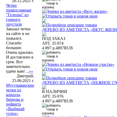
26.12.2021 г.
Четки
православные
"Гелеора" из
горного
хрусталя
Заказал четки
ДЕРЕВО ИЗ АМЕТИСТА «ВКУС ЖИЗ
на сайте и не
пожалел.
ПОД ЗАКАЗ
Спасибо
АРТ. 35-974
большое.
4 897 р.
4897
RUB
Очень красиво.
И доставлено в
срок. Все
замечательно.
удачи вам! ...
»»
Дмитрий,
25.06.2021 г.
ДЕРЕВО ИЗ АМЕТИСТА «НЕЖНОЕ С
Мусульманские
четки из
В НАЛИЧИИ
коралла,
АРТ. 35-976
бирюзы и
4 897 р.
4897
RUB
нефрита
«Выбирай
успех»