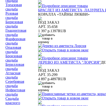
свадьба
Топазовая
свадьба
БРАСЛЕТ ИЗ АМЕТИСТА, ЛАЗУРИТА
Розовая
КОРАЛЛА «ТАЙНЫ ЛЮБВИ»
свадьба
Бирюзовая
ПОД ЗАКАЗ
свадьба
АРТ. 35-658
Гиацинтовая
1 397 р.
1397
RUB
свадьба
Фарфоровая
свадьба
Опаловая
свадьба
Бронзовая
свадьба
ДЕРЕВО ИЗ АМЕТИСТА "ЛОРСИЯ"
ДЕ
Берилловая
свадьба
ПОД ЗАКАЗ
Атласная
АРТ. 35-299
свадьба
4 897 р.
4897
RUB
Серебряная
свадьба
Нефритовая
свадьба
Свадьба
красного