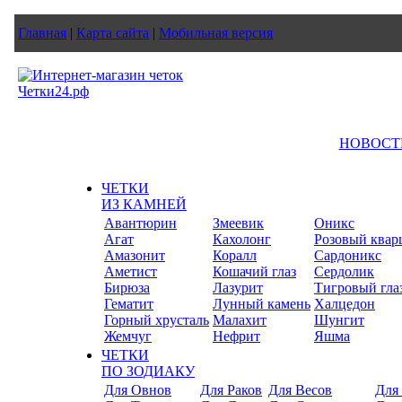
Главная
|
Карта сайта
|
Мобильная версия
НОВОСТ
ЧЕТКИ
ИЗ КАМНЕЙ
Авантюрин
Змеевик
Оникс
Агат
Кахолонг
Розовый квар
Амазонит
Коралл
Сардоникс
Аметист
Кошачий глаз
Сердолик
Бирюза
Лазурит
Тигровый гла
Гематит
Лунный камень
Халцедон
Горный хрусталь
Малахит
Шунгит
Жемчуг
Нефрит
Яшма
ЧЕТКИ
ПО ЗОДИАКУ
Для Овнов
Для Раков
Для Весов
Для