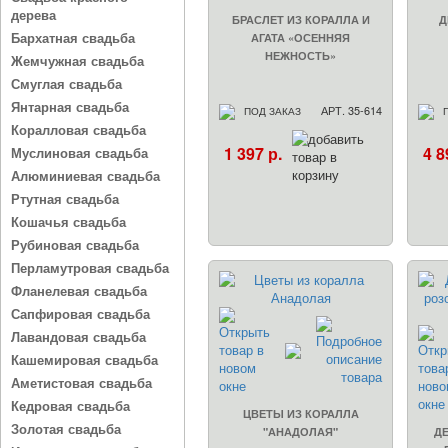
дерева
БРАСЛЕТ ИЗ КОРАЛЛА И
Д
Бархатная свадьба
АГАТА «ОСЕННЯЯ
НЕЖНОСТЬ»
Жемчужная свадьба
Смуглая свадьба
Янтарная свадьба
АРТ. 35-614
ПОД ЗАКАЗ
Коралловая свадьба
1 397 р.
4 8
Муслиновая свадьба
Алюминиевая свадьба
Ртутная свадьба
Кошачья свадьба
Рубиновая свадьба
Перламутровая свадьба
Фланелевая свадьба
Сапфировая свадьба
Лавандовая свадьба
Кашемировая свадьба
Аметистовая свадьба
Кедровая свадьба
ЦВЕТЫ ИЗ КОРАЛЛА
Золотая свадьба
"АНАДОЛАЯ"
ДЕ