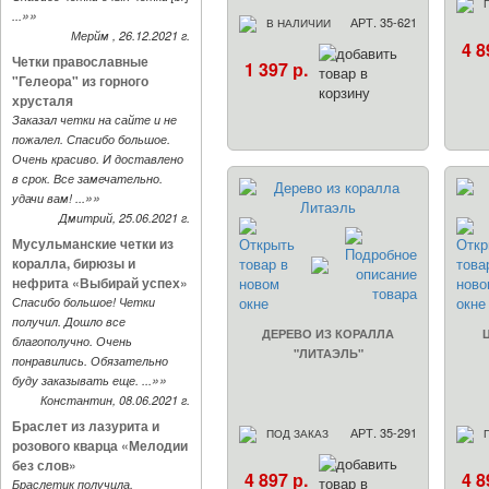
»»
...
АРТ. 35-621
В НАЛИЧИИ
Мерйм , 26.12.2021 г.
4 8
Четки православные
1 397 р.
"Гелеора" из горного
хрусталя
Заказал четки на сайте и не
пожалел. Спасибо большое.
Очень красиво. И доставлено
в срок. Все замечательно.
»»
удачи вам! ...
Дмитрий, 25.06.2021 г.
Мусульманские четки из
коралла, бирюзы и
нефрита «Выбирай успех»
Спасибо большое! Четки
получил. Дошло все
ДЕРЕВО ИЗ КОРАЛЛА
благополучно. Очень
"ЛИТАЭЛЬ"
понравились. Обязательно
»»
буду заказывать еще. ...
Константин, 08.06.2021 г.
Браслет из лазурита и
АРТ. 35-291
ПОД ЗАКАЗ
розового кварца «Мелодии
без слов»
4 897 р.
4 8
Браслетик получила.