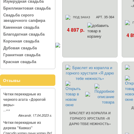
Изумрудная свадьба
«
Бриллиантовая свадьба
Свадьба серого
АРТ. 35-364
ПОД ЗАКАЗ
звездочного сапфира
Каменная свадьба
4 897 р.
Благодатная свадьба
4 8
Коронная свадьба
Дубовая свадьба
Гранитная свадьба
Красная свадьба
Отзывы
Четки перекидные из
черного агата «Дорогой
веры»
Д
»»
...
БРАСЛЕТ ИЗ КОРАЛЛА И
Alexandr, 17.04.2023 г.
ГОРНОГО ХРУСТАЛЯ «Я
Четки перекидные из
ДАРЮ ТЕБЕ НЕЖНОСТЬ»
дерева "Кавказ"
Спасибо чотки очын чотки [br]