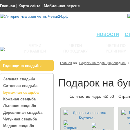
Главная
|
Карта сайта
|
Мобильная версия
НОВОСТИ
С
ЧЕТКИ
ЧЕТКИ
ЧЕТКИ ПО
ИЗ КАМНЕЙ
ПО ЗОДИАКУ
РЕЛИГИЯМ
»»
»
Главная
Подарки на годовщину свадьбы
Годовщина свадьбы
Подарок на б
Зеленая свадьба
Ситцевая свадьба
Бумажная свадьба
Количество изделий: 53
Стра
Кожаная свадьба
Льняная свадьба
Деревянная свадьба
Чугунная свадьба
Медная свадьба