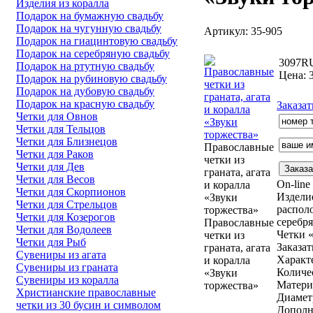
Изделия из коралла
Подарок на бумажную свадьбу
Подарок на чугунную свадьбу
Артикул: 35-905
Подарок на гиацинтовую свадьбу
Подарок на серебряную свадьбу
3097
R
Подарок на ртутную свадьбу
Цена: 3
Подарок на рубиновую свадьбу
Подарок на дубовую свадьбу
Подарок на красную свадьбу
Заказат
Четки для Овнов
Четки для Тельцов
Четки для Близнецов
Православные
Четки для Раков
четки из
Четки для Дев
граната, агата
Четки для Весов
On-lin
и коралла
Четки для Скорпионов
Изделие
«Звуки
Четки для Стрельцов
распол
торжества»
Четки для Козерогов
серебр
Православные
Четки для Водолеев
Четки 
четки из
Четки для Рыб
Заказат
граната, агата
Сувениры из агата
Характ
и коралла
Сувениры из граната
Количес
«Звуки
Сувениры из коралла
Матери
торжества»
Христианские православные
Диамет
четки из 30 бусин и символом
Дополн