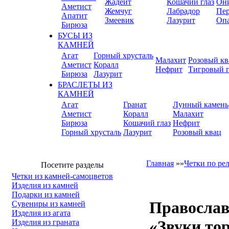
Жадеит
Кошачий глаз
Он
Аметист
Жемчуг
Лабрадор
Пер
Апатит
Змеевик
Лазурит
Оп
Бирюза
БУСЫ ИЗ
КАМНЕЙ
Агат
Горный хрусталь
Малахит
Розовый кв
Аметист
Коралл
Нефрит
Тигровый г
Бирюза
Лазурит
БРАСЛЕТЫ ИЗ
КАМНЕЙ
Агат
Гранат
Лунный камень
Аметист
Коралл
Малахит
Бирюза
Кошачий глаз
Нефрит
Горный хрусталь
Лазурит
Розовый квац
Главная
»»
Четки по ре
Посетите разделы
Четки из камней-самоцветов
Изделия из камней
Подарки из камней
Православн
Сувениры из камней
Изделия из агата
«Звуки то
Изделия из граната