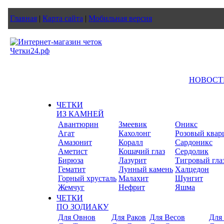
Главная
|
Карта сайта
|
Мобильная версия
НОВОСТ
ЧЕТКИ
ИЗ КАМНЕЙ
Авантюрин
Змеевик
Оникс
Агат
Кахолонг
Розовый квар
Амазонит
Коралл
Сардоникс
Аметист
Кошачий глаз
Сердолик
Бирюза
Лазурит
Тигровый гла
Гематит
Лунный камень
Халцедон
Горный хрусталь
Малахит
Шунгит
Жемчуг
Нефрит
Яшма
ЧЕТКИ
ПО ЗОДИАКУ
Для Овнов
Для Раков
Для Весов
Для