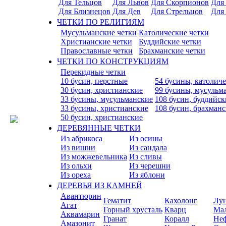
Для Тельцов
Для Львов
Для Скорпионов
Для
Для Близнецов
Для Дев
Для Стрельцов
Для
ЧЕТКИ ПО РЕЛИГИЯМ
Мусульманские четки
Католические четки
Христианские четки
Буддийские четки
Православные четки
Брахманские четки
ЧЕТКИ ПО КОНСТРУКЦИЯМ
Перекидные четки
10 бусин, перстные
54 бусины, католич
30 бусин, христианские
99 бусины, мусульм
33 бусины, мусульманские
108 бусин, буддийск
33 бусины, христианские
108 бусин, брахман
50 бусин, христианские
ДЕРЕВЯННЫЕ ЧЕТКИ
Из абрикоса
Из осины
Из вишни
Из сандала
Из можжевельника
Из сливы
Из ольхи
Из черешни
Из ореха
Из яблони
ДЕРЕВЬЯ ИЗ КАМНЕЙ
Авантюрин
Гематит
Кахолонг
Лу
Агат
Горный хрусталь
Кварц
Ма
Аквамарин
Гранат
Коралл
Не
Амазонит