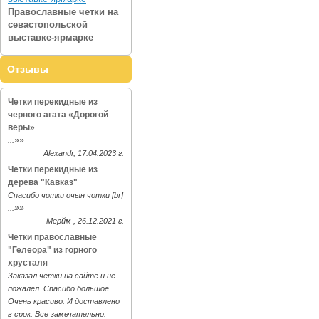
Православные четки на
севастопольской
выставке-ярмарке
Отзывы
Четки перекидные из
черного агата «Дорогой
веры»
»»
...
Alexandr, 17.04.2023 г.
Четки перекидные из
дерева "Кавказ"
Спасибо чотки очын чотки [br]
»»
...
Мерйм , 26.12.2021 г.
Четки православные
"Гелеора" из горного
хрусталя
Заказал четки на сайте и не
пожалел. Спасибо большое.
Очень красиво. И доставлено
в срок. Все замечательно.