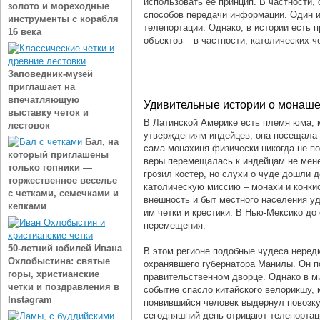
использовать ее принцип. В частности,
золото и мореходные
способов передачи информации. Один из
инструменты с корабля
телепортации. Однако, в истории есть 
16 века
объектов ‒ в частности, католических 
Заповедник-музей
приглашает на
впечатляющую
Удивительные истории о монашес
выставку четок и
В Латинской Америке есть племя юма, 
лестовок
утверждениям индейцев, она посещала
Бал, на
сама монахиня физически никогда не по
который приглашены
веры перемещалась к индейцам не мене
только гопники —
грозил костер, но слухи о чуде дошли д
торжественное веселье
католическую миссию ‒ монахи и конки
с четками, семечками и
внешность и быт местного населения у
кепками
им четки и крестики. В Нью-Мексико до
перемещения.
50-летний юбилей Ивана
В этом регионе подобные чудеса нередк
Охлобыстина: святые
охранявшего губернатора Манилы. Он по
горы, христианские
правительственном дворце. Однако в ми
четки и поздравления в
событие спасло китайского велорикшу, 
Instagram
появившийся человек выдернул повозку
сегодняшний день отрицают телепортаци