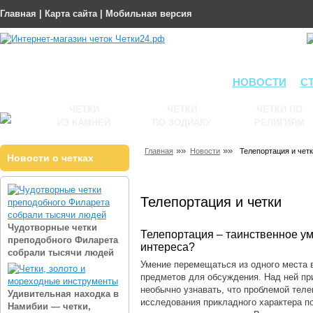
Главная
|
Карта сайта
|
Мобильная версия
НОВОСТИ
С
ЧЕТКИ
ЧЕТКИ
ЧЕТКИ ПО
ИЗ КАМНЕЙ
ПО ЗОДИАКУ
РЕЛИГИЯМ
»»
»»
Главная
Новости
Телепортация и чет
Новости о четках
Телепортация и четки
Чудотворные четки
Телепортация ‒ таинственное ум
преподобного Филарета
интереса?
собрали тысячи людей
Умение перемещаться из одного места в
предметов для обсуждения. Над ней пр
необычно узнавать, что проблемой теле
Удивительная находка в
исследования прикладного характера по
Намибии — четки,