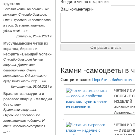
Введите число с картинки:
хрусталя
Ваш комментарий:
Заказал четки на сайте и не
пожалел. Спасибо большое.
Очень красиво. И доставлено
в срок. Все замечательно.
»»
удачи вам! ...
Дмитрий, 25.06.2021 г.
Мусульманские четки из
коралла, бирюзы и
нефрита «Выбирай успех»
Спасибо большое! Четки
получил. Дошло все
Камни -самоцветы в ч
благополучно. Очень
понравились. Обязательно
Смотрите также:
Перейти в библиотеку с
»»
буду заказывать еще. ...
Константин, 08.06.2021 г.
ЧЕТКИ ИЗ
Браслет из лазурита и
ОСОБЫЕ С
розового кварца «Мелодии
ИЗДЕЛИЙ
без слов»
Амазонит наз
Браслетик получила.
»
Амазонки,...
Огромное спасибо! Все
замечательно подошло. И
ЧЕТКИ ИЗ 
очень красиво смотрится.
— ИЗДЕЛИ
»»
...