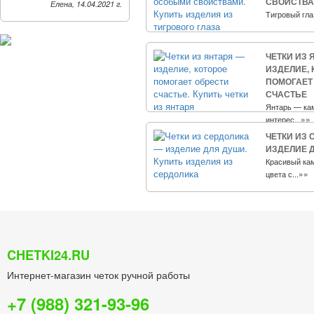
СВОЙСТВ
Елена, 14.04.2021 г.
Тигровый глаз
ЧЕТКИ ИЗ 
ИЗДЕЛИЕ, 
ПОМОГАЕТ
СЧАСТЬЕ
Янтарь — ка
»»
интерес...
ЧЕТКИ ИЗ 
ИЗДЕЛИЕ 
Красивый ка
»»
цвета с...
CHETKI24.RU
Интернет-магазин четок ручной работы
+7 (988) 321-93-96