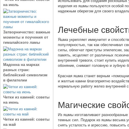
использовать для создания роскошных 
на июль
изделия из яшмы пользуются особой по
надежным оберегом для своего владел
Лечебные свойст
Затворничество: важные
моменты и поучения от
Яшма укрепляет иммунитет и способств
гималайского ламы
популярностью, так как обеспечивал св
силы, облегчат приступы эпилепсии, за
память, исцеляет от различных психиче
внутренней тревоги, стоит купить изде
Мадонна на марках
обоняние, снимает головную и зубную б
разных стран:
библейский символизм
Красная яшма станет верным «помощник
в филателии
и желтые камни благоприятно воздейст
нормальную работу желез внутренней с
Четки из камней: советы
Магические свой
на июнь
Из яшмы изготавливают разнообразные и
Четки из камней: советы
темных сил. Подарок из яшмы весьма у
на май
снять усталость и агрессию, повысить