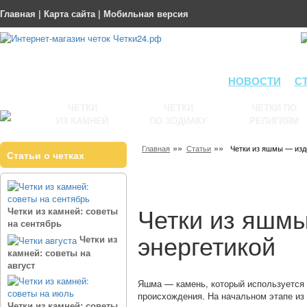
Главная
|
Карта сайта
|
Мобильная версия
НОВОСТИ
С
ЧЕТКИ
ЧЕТКИ
ЧЕТКИ ПО
ИЗ КАМНЕЙ
ПО ЗОДИАКУ
РЕЛИГИЯМ
»»
»»
Главная
Статьи
Четки из яшмы — изд
Статьи о четках
Четки из яшмы
Четки из камней: советы
на сентябрь
энергетикой
Четки из
камней: советы на
август
Яшма — камень, который используется 
происхождения. На начальном этапе из
Четки из камней: советы