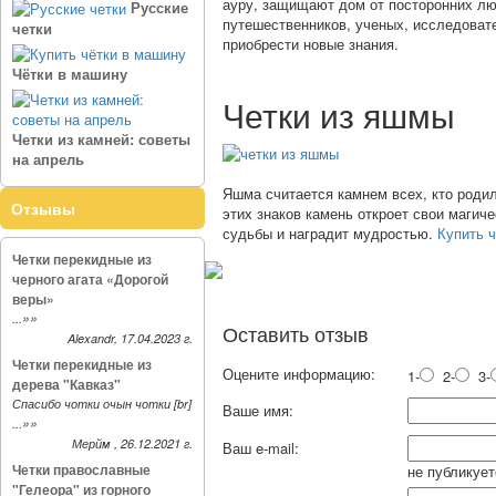
ауру, защищают дом от посторонних лю
Русские
путешественников, ученых, исследоват
четки
приобрести новые знания.
Чётки в машину
Четки из яшмы
Четки из камней: советы
на апрель
Яшма считается камнем всех, кто роди
Отзывы
этих знаков камень откроет свои магич
судьбы и наградит мудростью.
Купить 
Четки перекидные из
черного агата «Дорогой
веры»
»»
...
Оставить отзыв
Alexandr, 17.04.2023 г.
Четки перекидные из
Оцените информацию:
1-
2-
3-
дерева "Кавказ"
Спасибо чотки очын чотки [br]
Ваше имя:
»»
...
Мерйм , 26.12.2021 г.
Ваш e-mail:
Четки православные
не публикует
"Гелеора" из горного