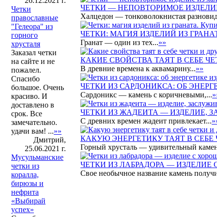
26.12.2021 г.
ЧЕТКИ — НЕПОВТОРИМОЕ ИЗДЕЛИ
Четки
Халцедон — тонковолокнистая разновидн
православные
"Гелеора" из
ЧЕТКИ: МАГИЯ ИЗДЕЛИЙ ИЗ ГРАНА
горного
Гранат — один из тех...
»»
хрусталя
Заказал четки
КАКИЕ СВОЙСТВА ТАЯТ В СЕБЕ ЧЕ
на сайте и не
В древние времена к аквамарину...
»»
пожалел.
Спасибо
ЧЕТКИ ИЗ САРДОНИКСА: ОБ ЭНЕРГ
большое. Очень
Сардоникс — камень с коричневыми,...
»
красиво. И
доставлено в
ЧЕТКИ ИЗ ЖАДЕИТА — ИЗДЕЛИЕ,
срок. Все
С древних времен жадеит привлекает...
»
замечательно.
удачи вам! ...
»»
КАКУЮ ЭНЕРГЕТИКУ ТАЯТ В СЕБЕ 
Дмитрий,
Горный хрусталь — удивительный камень
25.06.2021 г.
Мусульманские
ЧЕТКИ ИЗ ЛАБРАДОРА — ИЗДЕЛИЕ
четки из
Свое необычное название камень получи
коралла,
бирюзы и
нефрита
«Выбирай
успех»