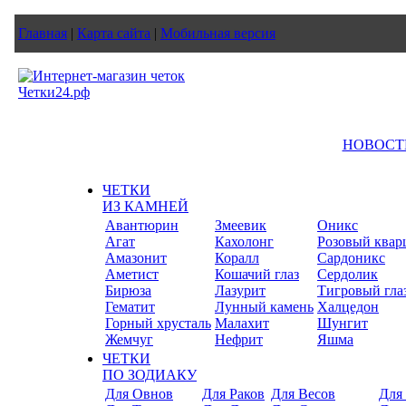
Главная
|
Карта сайта
|
Мобильная версия
НОВОСТ
ЧЕТКИ
ИЗ КАМНЕЙ
Авантюрин
Змеевик
Оникс
Агат
Кахолонг
Розовый квар
Амазонит
Коралл
Сардоникс
Аметист
Кошачий глаз
Сердолик
Бирюза
Лазурит
Тигровый гла
Гематит
Лунный камень
Халцедон
Горный хрусталь
Малахит
Шунгит
Жемчуг
Нефрит
Яшма
ЧЕТКИ
ПО ЗОДИАКУ
Для Овнов
Для Раков
Для Весов
Для