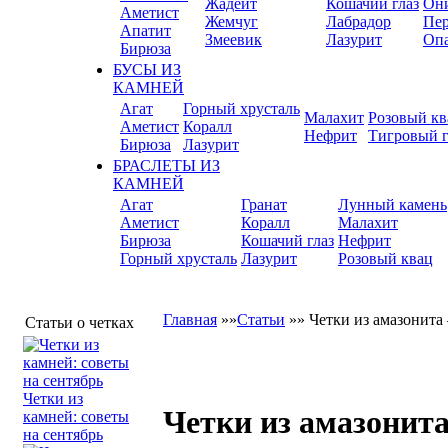
Жадеит
Кошачий глаз
Он
Аметист
Жемчуг
Лабрадор
Пер
Апатит
Змеевик
Лазурит
Оп
Бирюза
БУСЫ ИЗ
КАМНЕЙ
Агат
Горный хрусталь
Малахит
Розовый кв
Аметист
Коралл
Нефрит
Тигровый г
Бирюза
Лазурит
БРАСЛЕТЫ ИЗ
КАМНЕЙ
Агат
Гранат
Лунный камень
Аметист
Коралл
Малахит
Бирюза
Кошачий глаз
Нефрит
Горный хрусталь
Лазурит
Розовый квац
Главная
»»
Статьи
»»
Четки из амазонита
Статьи о четках
Четки из
Четки из амазонита
камней: советы
на сентябрь