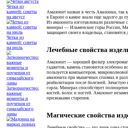
Четки из
камней: советы
Амазонит назван в честь Амазонки, так к
на август
в Европе о камне знали еще задолго до 
Из амазонита изготавливали различные с
минерал — Ильменские горы России, Мад
защищают своего владельца, становятся
Четки из
камней: советы
на июль
Лечебные свойства издел
Амазонит — хороший фильтр электромагн
гаджетов, камень становится особенно в
пользуется компьютером, микроволновой
амазонита при мышечных спазмах и разл
реабилитации после болезней. Зачастую
горла. Минерал способствует полноценн
Затворничество:
костей, волос и ногтей. Амазонит незам
важные
признаками старения.
моменты и
поучения от
гималайского
Магические свойства изде
ламы
Лечебные свойства — это лишь одна сто