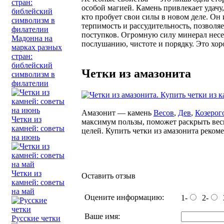
особой магией. Камень привлекает удачу
кто пробует свои силы в новом деле. Он
терпимость и рассудительность, позволя
поступков. Огромную силу минерал несет
Мадонна на
послушанию, чистоте и порядку. Это хор
марках разных
стран:
библейский
Четки из амазонита
символизм в
филателии
Амазонит — камень
Весов
,
Дев
,
Козерог
Четки из
максимум пользы, поможет раскрыть вес
камней: советы
целей. Купить четки из амазонита реко
на июнь
Четки из
Оставить отзыв
камней: советы
на май
Оцените информацию:
1-
2-
Ваше имя:
Русские четки