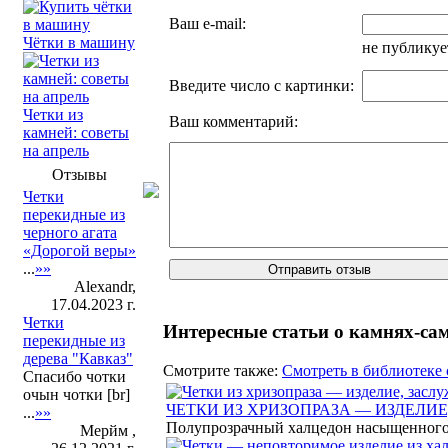
Ваш e-mail:
Чётки в машину
не публикуе
Введите число с картинки:
Четки из
Ваш комментарий:
камней: советы
на апрель
Отзывы
Четки
перекидные из
черного агата
«Дорогой веры»
...
»»
Alexandr,
17.04.2023 г.
Четки
Интересные статьи о камнях-са
перекидные из
дерева "Кавказ"
Смотрите также:
Смотреть в библиотеке 
Спасибо чотки
очын чотки [br]
ЧЕТКИ ИЗ ХРИЗОПРАЗА — ИЗДЕЛ
...
»»
Полупрозрачный халцедон насыщенного з
Мерйм ,