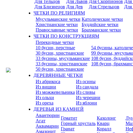
Для Тельцов
Для Львов
Для Скорпионов
Для
Для Близнецов
Для Дев
Для Стрельцов
Для
ЧЕТКИ ПО РЕЛИГИЯМ
Мусульманские четки
Католические четки
Христианские четки
Буддийские четки
Православные четки
Брахманские четки
ЧЕТКИ ПО КОНСТРУКЦИЯМ
Перекидные четки
10 бусин, перстные
54 бусины, католич
30 бусин, христианские
99 бусины, мусульм
33 бусины, мусульманские
108 бусин, буддийск
33 бусины, христианские
108 бусин, брахман
50 бусин, христианские
ДЕРЕВЯННЫЕ ЧЕТКИ
Из абрикоса
Из осины
Из вишни
Из сандала
Из можжевельника
Из сливы
Из ольхи
Из черешни
Из ореха
Из яблони
ДЕРЕВЬЯ ИЗ КАМНЕЙ
Авантюрин
Гематит
Кахолонг
Лу
Агат
Горный хрусталь
Кварц
Ма
Аквамарин
Гранат
Коралл
Не
Амазонит