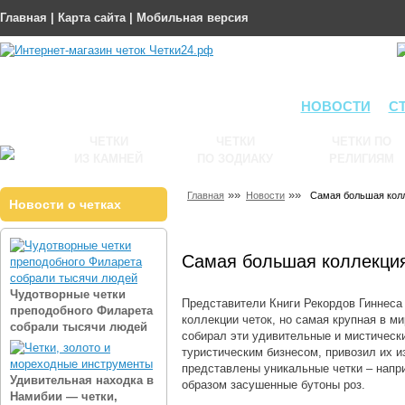
Главная
|
Карта сайта
|
Мобильная версия
НОВОСТИ
С
ЧЕТКИ
ЧЕТКИ
ЧЕТКИ ПО
ИЗ КАМНЕЙ
ПО ЗОДИАКУ
РЕЛИГИЯМ
»»
»»
Главная
Новости
Самая большая колл
Новости о четках
Самая большая коллекция
Чудотворные четки
Представители Книги Рекордов Гиннеса
преподобного Филарета
коллекции четок, но самая крупная в м
собрали тысячи людей
собирал эти удивительные и мистическ
туристическим бизнесом, привозил их из
представлены уникальные четки ‒ напр
Удивительная находка в
образом засушенные бутоны роз.
Намибии — четки,