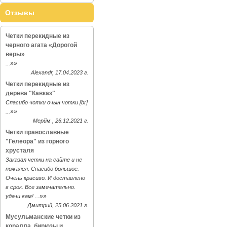
Отзывы
Четки перекидные из
черного агата «Дорогой
веры»
»»
...
Alexandr, 17.04.2023 г.
Четки перекидные из
дерева "Кавказ"
Спасибо чотки очын чотки [br]
»»
...
Мерйм , 26.12.2021 г.
Четки православные
"Гелеора" из горного
хрусталя
Заказал четки на сайте и не
пожалел. Спасибо большое.
Очень красиво. И доставлено
в срок. Все замечательно.
»»
удачи вам! ...
Дмитрий, 25.06.2021 г.
Мусульманские четки из
коралла, бирюзы и