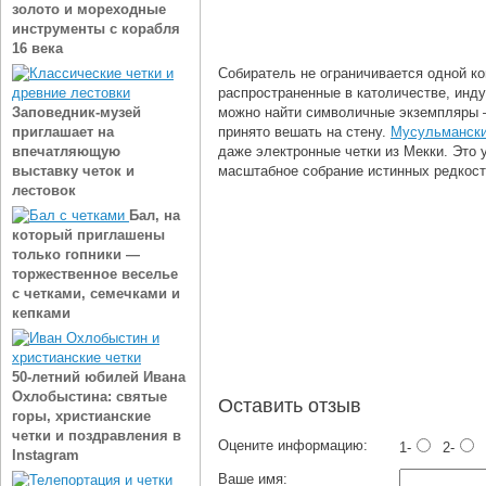
золото и мореходные
инструменты с корабля
16 века
Собиратель не ограничивается одной ко
распространенные в католичестве, инд
можно найти символичные экземпляры ‒
Заповедник-музей
принято вешать на стену.
Мусульмански
приглашает на
даже электронные четки из Мекки. Это 
впечатляющую
масштабное собрание истинных редкост
выставку четок и
лестовок
Бал, на
который приглашены
только гопники —
торжественное веселье
с четками, семечками и
кепками
50-летний юбилей Ивана
Охлобыстина: святые
Оставить отзыв
горы, христианские
четки и поздравления в
Оцените информацию:
1-
2-
Instagram
Ваше имя: