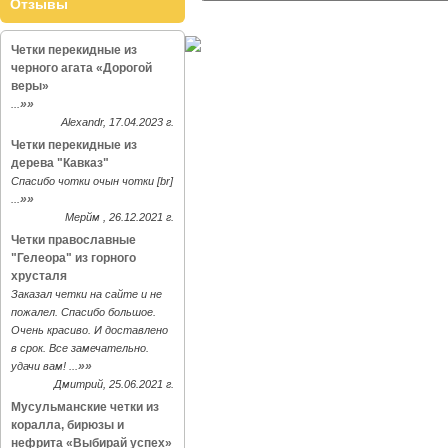
Отзывы
Четки перекидные из
черного агата «Дорогой
веры»
»»
...
Alexandr, 17.04.2023 г.
Четки перекидные из
дерева "Кавказ"
Спасибо чотки очын чотки [br]
»»
...
Мерйм , 26.12.2021 г.
Четки православные
"Гелеора" из горного
хрусталя
Заказал четки на сайте и не
пожалел. Спасибо большое.
Очень красиво. И доставлено
в срок. Все замечательно.
»»
удачи вам! ...
Дмитрий, 25.06.2021 г.
Мусульманские четки из
коралла, бирюзы и
нефрита «Выбирай успех»