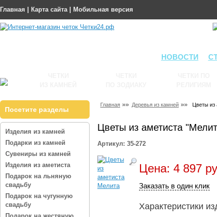
Главная
|
Карта сайта
|
Мобильная версия
НОВОСТИ
С
ЧЕТКИ
ЧЕТКИ
ЧЕТКИ ПО
ИЗ КАМНЕЙ
ПО ЗОДИАКУ
РЕЛИГИЯМ
»»
»»
Главная
Деревья из камней
Цветы из 
Посетите разделы
Цветы из аметиста "Мелит
Изделия из камней
Подарки из камней
Артикул: 35-272
Сувениры из камней
Изделия из аметиста
Цена: 4 897 ру
Подарок на льняную
свадьбу
Заказать в один клик
Подарок на чугунную
свадьбу
Характеристики из
Подарок на жестяную