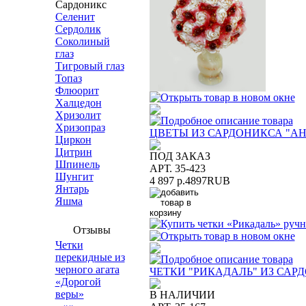
Сардоникс
Селенит
Сердолик
Соколиный
глаз
Тигровый глаз
Топаз
Флюорит
Халцедон
Хризолит
Хризопраз
ЦВЕТЫ ИЗ САРДОНИКСА "А
Циркон
Цитрин
ПОД ЗАКАЗ
Шпинель
АРТ. 35-423
Шунгит
4 897 р.
4897
RUB
Янтарь
Яшма
Отзывы
Четки
перекидные из
черного агата
ЧЕТКИ "РИКАДАЛЬ" ИЗ СА
«Дорогой
веры»
В НАЛИЧИИ