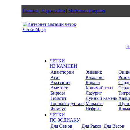
Главная
|
Карта сайта
|
Мобильная версия
Н
ЧЕТКИ
ИЗ КАМНЕЙ
Авантюрин
Змеевик
Оник
Агат
Кахолонг
Розов
Амазонит
Коралл
Сард
Аметист
Кошачий глаз
Серд
Бирюза
Лазурит
Тигро
Гематит
Лунный камень
Халц
Горный хрусталь
Малахит
Шунг
Жемчуг
Нефрит
Яшма
ЧЕТКИ
ПО ЗОДИАКУ
Для Овнов
Для Раков
Для Весов