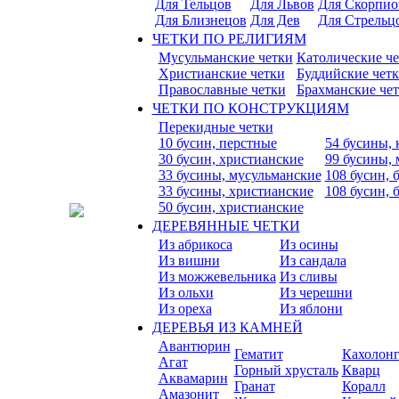
Для Тельцов
Для Львов
Для Скорпио
Для Близнецов
Для Дев
Для Стрельц
ЧЕТКИ ПО РЕЛИГИЯМ
Мусульманские четки
Католические ч
Христианские четки
Буддийские чет
Православные четки
Брахманские че
ЧЕТКИ ПО КОНСТРУКЦИЯМ
Перекидные четки
10 бусин, перстные
54 бусины, 
30 бусин, христианские
99 бусины,
33 бусины, мусульманские
108 бусин, 
33 бусины, христианские
108 бусин, 
50 бусин, христианские
ДЕРЕВЯННЫЕ ЧЕТКИ
Из абрикоса
Из осины
Из вишни
Из сандала
Из можжевельника
Из сливы
Из ольхи
Из черешни
Из ореха
Из яблони
ДЕРЕВЬЯ ИЗ КАМНЕЙ
Авантюрин
Гематит
Кахолон
Агат
Горный хрусталь
Кварц
Аквамарин
Гранат
Коралл
Амазонит