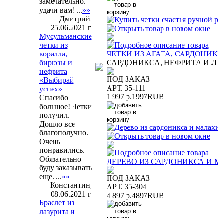
замечательно.
удачи вам! ...
»»
Дмитрий,
25.06.2021 г.
Мусульманские
четки из
ЧЕТКИ ИЗ АГАТА, САРДОНИ
коралла,
САРДОНИКСА, НЕФРИТА И 
бирюзы и
нефрита
ПОД ЗАКАЗ
«Выбирай
АРТ. 35-111
успех»
1 997 р.
1997
RUB
Спасибо
большое! Четки
получил.
Дошло все
благополучно.
Очень
понравились.
Обязательно
ДЕРЕВО ИЗ САРДОНИКСА И
буду заказывать
еще. ...
»»
ПОД ЗАКАЗ
Константин,
АРТ. 35-304
08.06.2021 г.
4 897 р.
4897
RUB
Браслет из
лазурита и