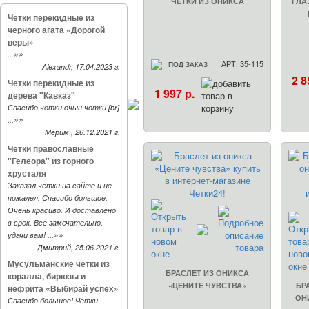
ЧЕТКИ ИЗ ОНИКСА
ГЛА
Четки перекидные из
черного агата «Дорогой
веры»
»»
...
АРТ. 35-115
ПОД ЗАКАЗ
Alexandr, 17.04.2023 г.
2 8
Четки перекидные из
1 997 р.
дерева "Кавказ"
Спасибо чотки очын чотки [br]
»»
...
Мерйм , 26.12.2021 г.
Четки православные
"Гелеора" из горного
хрусталя
Заказал четки на сайте и не
пожалел. Спасибо большое.
Очень красиво. И доставлено
в срок. Все замечательно.
»»
удачи вам! ...
Дмитрий, 25.06.2021 г.
Мусульманские четки из
БРАСЛЕТ ИЗ ОНИКСА
коралла, бирюзы и
«ЦЕНИТЕ ЧУВСТВА»
БР
нефрита «Выбирай успех»
ОН
Спасибо большое! Четки