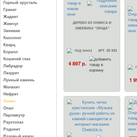
Горный хрусталь
Гранат
Жадеит
ДЕРЕВО ИЗ ОНИКСА И
Жемчуг
ЗМЕЕВИКА "ЗЕНДА"
Змеевик
Кахолонг
Кварц
АРТ. 35-333
ПОД ЗАКАЗ
Коралл
Кошачий глаз
4 897 р.
Лабрадор
Лазурит
1 9
Лунный камень
Малахит
Нефрит
Оникс
Опал
Перламутр
Раухтопаз
Родонит
Розовый кварц