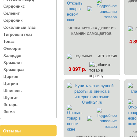
ДЕРЕ
Сардоникс
Селенит
Сердолик
Соколиный глаз
ЧЕТКИ "МУЗЫКА ДУШИ" ИЗ
Тигровый глаз
КАМНЕЙ-САМОЦВЕТОВ
4 8
Топаз
Флюорит
Халцедон
АРТ. 35-248
ПОД ЗАКАЗ
Хризолит
3 097 р.
Хризопраз
Циркон
Цитрин
Шпинель
Шунгит
Янтарь
Яшма
Отзывы
Ч