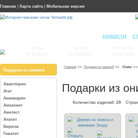
Главная
|
Карта сайта
|
Мобильная версия
НОВОСТИ
С
ЧЕТКИ
ЧЕТКИ
ЧЕТКИ ПО
ИЗ КАМНЕЙ
ПО ЗОДИАКУ
РЕЛИГИЯМ
»»
»»
»»
Главная
Подарки из камней
Оникс
Подарки из камней
Подарки из он
Авантюрин
Агат
Аквамарин
Количество изделий: 28
Стра
Амазонит
Аметист
Апатит
Бирюза
Гематит