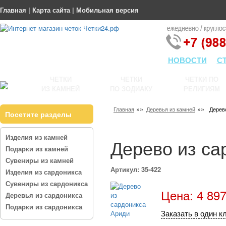
Главная
|
Карта сайта
|
Мобильная версия
НОВОСТИ
С
ЧЕТКИ
ЧЕТКИ
ЧЕТКИ ПО
ИЗ КАМНЕЙ
ПО ЗОДИАКУ
РЕЛИГИЯМ
»»
»»
Главная
Деревья из камней
Дерев
Посетите разделы
Изделия из камней
Дерево из са
Подарки из камней
Сувениры из камней
Артикул: 35-422
Изделия из сардоникса
Сувениры из сардоникса
Цена: 4 897
Деревья из сардоникса
Подарки из сардоникса
Заказать в один к