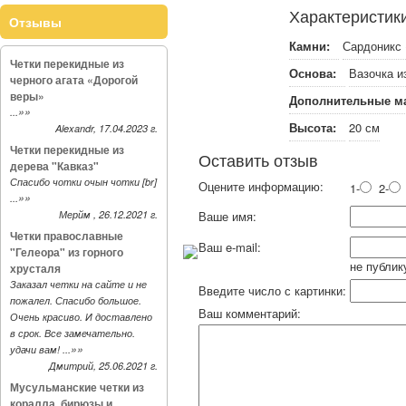
Характеристик
Отзывы
Камни:
Сардоникс 
Четки перекидные из
Основа:
Вазочка и
черного агата «Дорогой
веры»
Дополнительные м
»»
...
Высота:
20 см
Alexandr, 17.04.2023 г.
Четки перекидные из
Оставить отзыв
дерева "Кавказ"
Спасибо чотки очын чотки [br]
Оцените информацию:
1-
2-
»»
...
Мерйм , 26.12.2021 г.
Ваше имя:
Четки православные
Ваш e-mail:
"Гелеора" из горного
не публик
хрусталя
Заказал четки на сайте и не
Введите число с картинки:
пожалел. Спасибо большое.
Ваш комментарий:
Очень красиво. И доставлено
в срок. Все замечательно.
»»
удачи вам! ...
Дмитрий, 25.06.2021 г.
Мусульманские четки из
коралла, бирюзы и