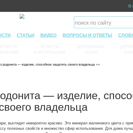
О 
ОСТИ
СТАТЬИ
ВИДЕО
ВОПРОСЫ И ОТВЕТЫ
СЛОВ
ЧЕТКИ ПО
ЧЕТКИ ПО
ДЕРЕВЯННЫЕ
ДЕРЕВ
ЕЛИГИЯМ
КОНСТРУКЦИЯМ
ЧЕТКИ
КАМ
»»
из родонита — изделие, способное защитить своего владельца
родонита — изделие, спос
своего владельца
ари, выглядит невероятно красиво. Это минерал малинового цвета с при
ассу полезных свойств и множество сфер использования. Для дома лучш