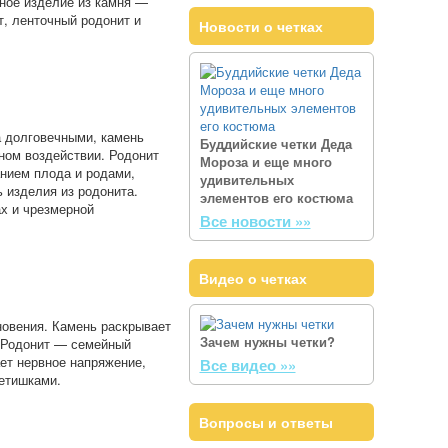
ьное изделие из камня —
т, ленточный родонит и
Новости о четках
а долговечными, камень
Буддийские четки Деда
ном воздействии. Родонит
Мороза и еще много
нием плода и родами,
удивительных
 изделия из родонита.
элементов его костюма
ах и чрезмерной
Все новости »»
Видео о четках
новения. Камень раскрывает
Зачем нужны четки?
. Родонит — семейный
ает нервное напряжение,
Все видео »»
детишками.
Вопросы и ответы