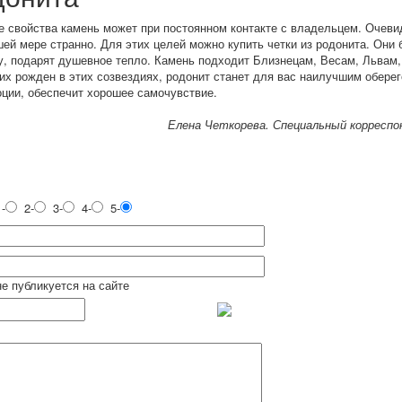
 свойства камень может при постоянном контакте с владельцем. Очевид
ей мере странно. Для этих целей можно купить четки из родонита. Они б
, подарят душевное тепло. Камень подходит Близнецам, Весам, Львам,
ких рожден в этих созвездиях, родонит станет для вас наилучшим оберег
ции, обеспечит хорошее самочувствие.
Елена Четкорева. Специальный корресп
-
2-
3-
4-
5-
не публикуется на сайте