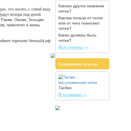
Каково другое название
но, что носить с собой вазу
четок?
удут всегда под рукой,
Какова польза от четок
 Ракам, Овнам, Тельцам.
или от чего помогают
ом, привлечет в жизнь
четки?
Какие должны быть
четки?
ондент портала Четки24.рф
Все ответы »»
Словарные статьи
Тасбих
В словари »»