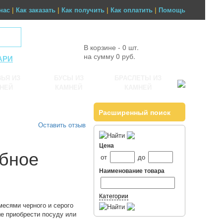
нас
|
Как заказать
|
Как получить
|
Как оплатить
|
Помощь
В корзине - 0 шт.
на сумму 0 руб.
АРИ
ЬЯ ИЗ
БУСЫ ИЗ
БРАСЛЕТЫ ИЗ
НЕЙ
КАМНЕЙ
КАМНЕЙ
Расширенный поиск
Оставить отзыв
Цена
обное
от
до
Наименование товара
Категории
месями черного и серого
е приобрести посуду или