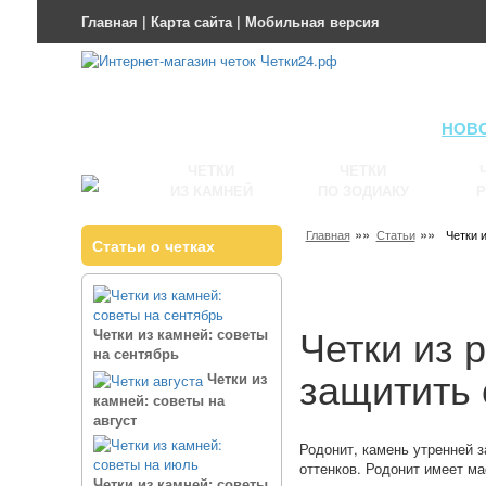
Главная
|
Карта сайта
|
Мобильная версия
НОВ
ЧЕТКИ
ЧЕТКИ
ИЗ КАМНЕЙ
ПО ЗОДИАКУ
Р
»»
»»
Главная
Статьи
Четки 
Статьи о четках
Четки из 
Четки из камней: советы
на сентябрь
защитить 
Четки из
камней: советы на
август
Родонит, камень утренней з
оттенков. Родонит имеет м
Четки из камней: советы