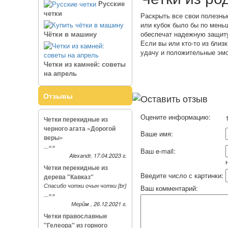
Русские
четки
Раскрыть все свои полезные
или кубок было бы по меньш
обеспечат надежную защиту
Чётки в машину
Если вы или кто-то из близ
удачу и положительные эмо
Четки из камней: советы
на апрель
Отзывы
Оставить отзыв
Оцените информацию:
1
Четки перекидные из
черного агата «Дорогой
Ваше имя:
веры»
»»
...
Ваш e-mail:
Alexandr, 17.04.2023 г.
Четки перекидные из
Введите число с картинки:
дерева "Кавказ"
Спасибо чотки очын чотки [br]
Ваш комментарий:
»»
...
Мерйм , 26.12.2021 г.
Четки православные
"Гелеора" из горного