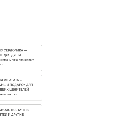
ИЗ СЕРДОЛИКА —
Е ДЛЯ ДУШИ
 камень ярко-оранжевого
»»
Я ИЗ АГАТА –
ЬНЫЙ ПОДАРОК ДЛЯ
ЯЩИХ ЦЕНИТЕЛЕЙ
»»
н из тех...
СВОЙСТВА ТАЯТ В
ЕТКИ И ДРУГИЕ