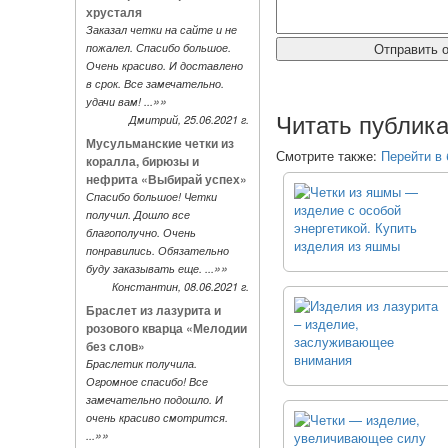
хрусталя
Заказал четки на сайте и не
пожалел. Спасибо большое.
Очень красиво. И доставлено
в срок. Все замечательно.
»»
удачи вам! ...
Читать публика
Дмитрий, 25.06.2021 г.
Мусульманские четки из
Смотрите также:
Перейти в 
коралла, бирюзы и
нефрита «Выбирай успех»
Спасибо большое! Четки
получил. Дошло все
благополучно. Очень
понравились. Обязательно
»»
буду заказывать еще. ...
Константин, 08.06.2021 г.
Браслет из лазурита и
розового кварца «Мелодии
без слов»
Браслетик получила.
Огромное спасибо! Все
замечательно подошло. И
очень красиво смотрится.
»»
...