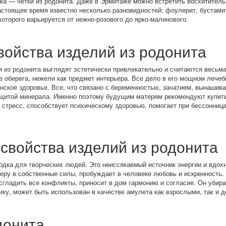
рка — четки из родонита. Даже в Эрмитаже можно встретить восхитител
астоящее время известно несколько разновидностей: фоулерит, бустами
которого варьируется от нежно-розового до ярко-малинового.
войства изделий из родонита
ия из родонита выглядят эстетически привлекательно и считаются весьм
е оберега, нежели как предмет интерьера. Все дело в его мощном лечеб
ское здоровье. Все, что связано с беременностью, зачатием, вынашива
щитой минерала. Именно поэтому будущим матерям рекомендуют купить
 стресс, способствует психическому здоровью, помогает при бессонниц
свойства изделий из родонита
одка для творческих людей. Это неиссякаемый источник энергии и вдох
веру в собственные силы, пробуждает в человеке любовь и искренность
сгладить все конфликты, приносит в дом гармонию и согласие. Он убир
ику, может быть использован в качестве амулета как взрослыми, так и 
донита