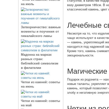
статуэтки, в качестве пода
на июль
вазу диаметром 185см. В н
классический камень, цвет 
Лечебные с
Затворничество: важные
моменты и поучения от
Несмотря на то, что издел
гималайского ламы
чаще используют в качеств
— камень, укрепляющий жен
находится под надежной за
Кроме того, камень снимает
Мадонна на марках
эмоциональности.
разных стран:
библейский символизм
в филателии
Магические 
Подарок из родонита — нах
Четки из камней: советы
новые таланты, укрепляет 
на июнь
камень, который позволяет 
злобу и негативную энергет
Четки из камней: советы
на май
Четки из ро