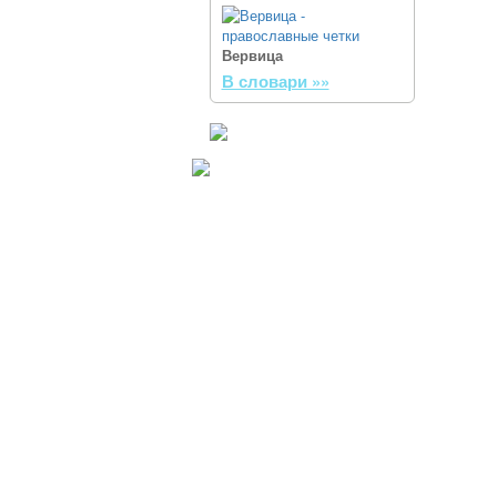
Вервица
В словари »»