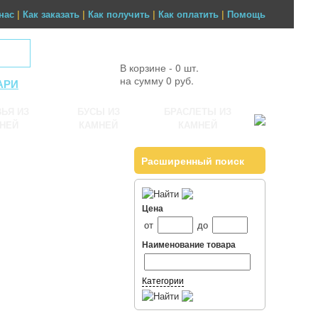
нас
|
Как заказать
|
Как получить
|
Как оплатить
|
Помощь
В корзине - 0 шт.
на сумму 0 руб.
АРИ
ЬЯ ИЗ
БУСЫ ИЗ
БРАСЛЕТЫ ИЗ
НЕЙ
КАМНЕЙ
КАМНЕЙ
Расширенный поиск
Цена
от
до
Наименование товара
Категории