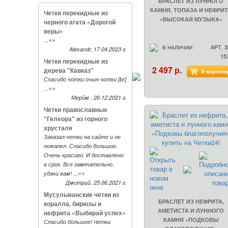
БРАСЛЕТ ИЗ ЛУННОГО
КАМНЯ, ТОПАЗА И НЕФРИ
Четки перекидные из
«ВЫСОКАЯ МУЗЫКА»
черного агата «Дорогой
веры»
»»
...
АРТ. 3
В НАЛИЧИИ
Alexandr, 17.04.2023 г.
15
Четки перекидные из
2 497 р.
дерева "Кавказ"
Спасибо чотки очын чотки [br]
»»
...
Мерйм , 26.12.2021 г.
Четки православные
"Гелеора" из горного
хрусталя
Заказал четки на сайте и не
пожалел. Спасибо большое.
Очень красиво. И доставлено
в срок. Все замечательно.
»»
удачи вам! ...
Дмитрий, 25.06.2021 г.
Мусульманские четки из
БРАСЛЕТ ИЗ НЕФРИТА,
коралла, бирюзы и
АМЕТИСТА И ЛУННОГО
нефрита «Выбирай успех»
КАМНЯ «ПОДКОВЫ
Спасибо большое! Четки