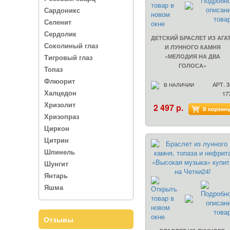
Сардоникс
Селенит
Сердолик
ДЕТСКИЙ БРАСЛЕТ ИЗ АГА
Соколиный глаз
И ЛУННОГО КАМНЯ
Тигровый глаз
«МЕЛОДИЯ НА ДВА
ГОЛОСА»
Топаз
Флюорит
АРТ. 3
В НАЛИЧИИ
Халцедон
17
Хризолит
2 497 р.
Хризопраз
Циркон
Цитрин
Шпинель
Шунгит
Янтарь
Яшма
Отзывы