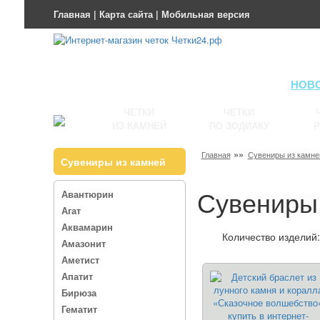
Главная
|
Карта сайта
|
Мобильная версия
НОВ
ЧЕТКИ
ЧЕТКИ
ИЗ КАМНЕЙ
ПО ЗОДИАКУ
Р
»»
Главная
Сувениры из камне
Сувениры из камней
Сувениры 
Авантюрин
Агат
Аквамарин
Количество изделий:
Амазонит
Аметист
Апатит
Бирюза
Гематит