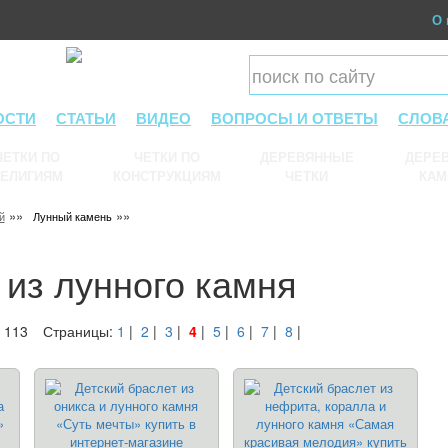
О 
ОСТИ
СТАТЬИ
ВИДЕО
ВОПРОСЫ И ОТВЕТЫ
СЛОВ
ЧЕТКИ ПО
ЧЕТКИ ПО
ДЕРЕВЯННЫЕ
ДЕРЕВ
ЕЛИГИЯМ
КОНСТРУКЦИЯМ
ЧЕТКИ
КАМ
»»
»»
й
Лунный камень
из лунного камня
 113
Страницы:
1
|
2
|
3
|
4
|
5
|
6
|
7
|
8
|