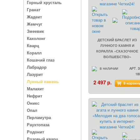
Горный хрусталь
Гранат
Жадеит
Жемчуг
Змеевик
Кахолонг
ДЕТСКИЙ БРАСЛЕТ ИЗ
Кварц
ЛУННОГО КАМНЯ И
КОРАЛЛА «СКАЗОЧНОЕ
Коралл
ВОЛШЕБСТВО»
Кошачий глаз
Лабрадор
АРТ. 3
В НАЛИЧИИ
Лазурит
18
Лунный камень
2 497 р.
Малахит
Нефрит
Оникс
Опал
Перламутра
Раухтопаза
Родонит
Розовый кварц