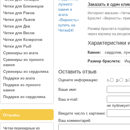
Заказать в один клик
Четки для Близнецов
Четки для Раков
Интернет-магазин «Четки
Браслет «Верность» прив
Четки для Львов
Четки для Дев
Размер браслета подбира
Четки для Весов
через корзину на ресурс
Четки для Козерогов
Характеристики 
Четки для Рыб
Камни:
сердолик, лун
Сувениры из агата
Сувениры из лунного
Размер браслета:
Ин
камня
Оставить отзыв
Сувениры из сердолика
Подарки из агата
Оцените информацию:
1-
2-
3-
Подарки из лунного
Ваше имя:
камня
Подарки из сердолика
Ваш e-mail:
не публикует
Введите число с картинки:
Отзывы
Ваш комментарий:
Четки перекидные из