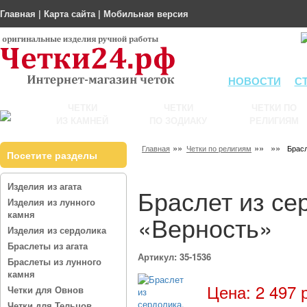
Главная
|
Карта сайта
|
Мобильная версия
НОВОСТИ
С
ЧЕТКИ
ЧЕТКИ
ЧЕТКИ ПО
ИЗ КАМНЕЙ
ПО ЗОДИАКУ
РЕЛИГИЯМ
»»
»»
»»
Главная
Четки по религиям
Брасл
Посетите разделы
Изделия из агата
Браслет из се
Изделия из лунного
камня
«Верность»
Изделия из сердолика
Браслеты из агата
Артикул: 35-1536
Браслеты из лунного
камня
Цена: 2 497 
Четки для Овнов
Четки для Тельцов