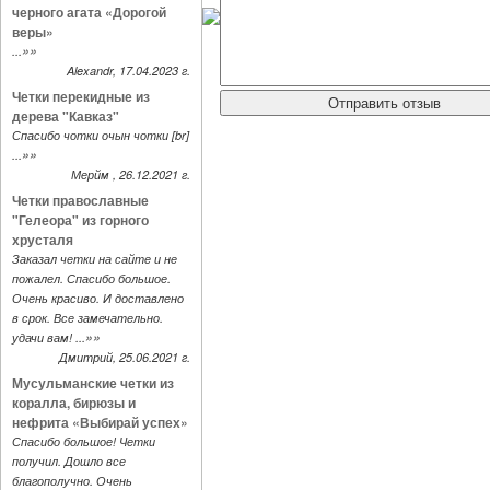
черного агата «Дорогой
веры»
»»
...
Alexandr, 17.04.2023 г.
Четки перекидные из
дерева "Кавказ"
Спасибо чотки очын чотки [br]
»»
...
Мерйм , 26.12.2021 г.
Четки православные
"Гелеора" из горного
хрусталя
Заказал четки на сайте и не
пожалел. Спасибо большое.
Очень красиво. И доставлено
в срок. Все замечательно.
»»
удачи вам! ...
Дмитрий, 25.06.2021 г.
Мусульманские четки из
коралла, бирюзы и
нефрита «Выбирай успех»
Спасибо большое! Четки
получил. Дошло все
благополучно. Очень