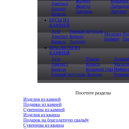
Жадеит
Кошачий 
Аметист
Жемчуг
Лабрадо
Апатит
Змеевик
Лазурит
Бирюза
БУСЫ ИЗ
КАМНЕЙ
Агат
Горный хрусталь
Малахит
Ро
Аметист
Коралл
Нефрит
Ти
Бирюза
Лазурит
БРАСЛЕТЫ ИЗ
КАМНЕЙ
Агат
Гранат
Лунный
Аметист
Коралл
Малахи
Бирюза
Кошачий глаз
Нефри
Горный хрусталь
Лазурит
Розовы
Посетите разделы
Изделия из камней
Подарки из камней
Сувениры из камней
Изделия из кварца
Подарок на благодатную свадьбу
Сувениры из кварца