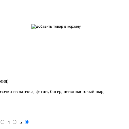
мня)
зочки из латекса, фатин, бисер, пенопластовый шар,
4-
5-