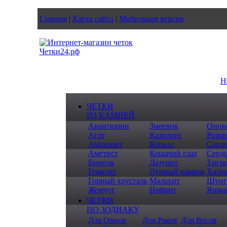
Главная
|
Карта сайта
|
Мобильная версия
Н
ЧЕТКИ
ИЗ КАМНЕЙ
Авантюрин
Змеевик
Оник
Агат
Кахолонг
Розов
Амазонит
Коралл
Сард
Аметист
Кошачий глаз
Серд
Бирюза
Лазурит
Тигро
Гематит
Лунный камень
Халц
Горный хрусталь
Малахит
Шунг
Жемчуг
Нефрит
Яшма
ЧЕТКИ
ПО ЗОДИАКУ
Для Овнов
Для Раков
Для Весов