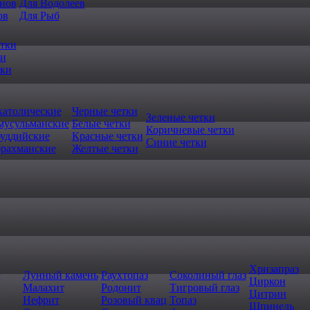
нов
Для Водолеев
ов
Для Рыб
етки
ки
тки
католические
Черные четки
Зеленые четки
 мусульманские
Белые четки
Коричневые четки
буддийские
Красные четки
Синие четки
брахманские
Желтые четки
Хризапраз
г
Лунный камень
Раухтопаз
Соколиный глаз
Циркон
Малахит
Родонит
Тигровый глаз
Цитрин
Нефрит
Розовый квац
Топаз
Шпинель