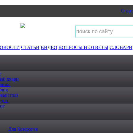
О нас
ОВОСТИ
СТАТЬИ
ВИДЕО
ВОПРОСЫ И ОТВЕТЫ
СЛОВАРИ
с
ый кварц
оникс
олик
вый глаз
едон
ит
Для Козерогов