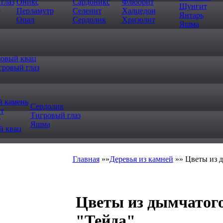
глаз
Оникс
Сардоникс
Флюорит
Шунгит
р
Перламутр
Селенит
Халцедон
Янтарь
Опал
Сердолик
Хризолит
Яшма
зовый квац
гровый глаз
 камень
Сердолик
т
Тигровый глаз
т
Яшма
й квац
Главная
»»
Деревья из камней
»»
Цветы из д
Цветы из дымчатог
"Тейда"