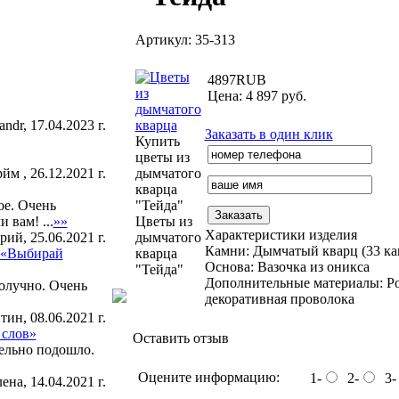
Артикул: 35-313
4897
RUB
Цена: 4 897 руб.
andr, 17.04.2023 г.
Заказать в один клик
Купить
цветы из
йм , 26.12.2021 г.
дымчатого
кварца
ое. Очень
"Тейда"
 вам! ...
»»
Цветы из
Характеристики изделия
ий, 25.06.2021 г.
дымчатого
Камни:
Дымчатый кварц (33 ка
а «Выбирай
кварца
Основа:
Вазочка из оникса
"Тейда"
Дополнительные материалы:
Ро
олучно. Очень
декоративная проволока
ин, 08.06.2021 г.
 слов»
Оставить отзыв
тельно подошло.
Оцените информацию:
1-
2-
3-
ена, 14.04.2021 г.