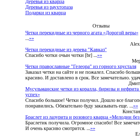
Деревья из кварца
Деревья из раухтопаза
Подарки из кварца
Отзывы
Четки перекидные из черного агата «Дорогой веры»
...
»»
Alex
Четки перекидные из дерева "Кавказ"
Спасибо чотки очын чотки [br] ...
»»
Мер
Четки православные "Гелеора" из горного хрусталя
Заказал четки на сайте и не пожалел. Спасибо больш
красиво. И доставлено в срок. Все замечательно. удачи
Дмитр
Мусульманские четки из коралла, бирюзы и нефрит
успех»
Спасибо большое! Четки получил. Дошло все благоп
понравились. Обязательно буду заказывать еще. ...
»»
Констант
Браслет из лазурита и розового кварца «Мелодии без
Браслетик получила. Огромное спасибо! Все замеча
И очень красиво смотрится. ...
»»
Ел