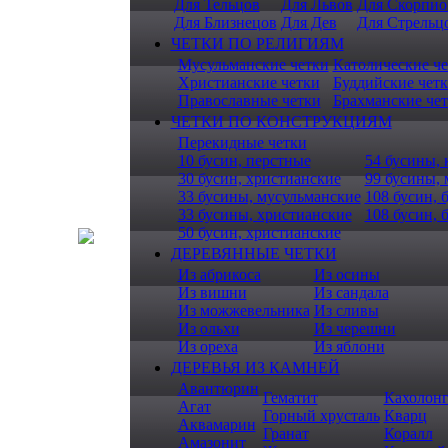
Для Тельцов
Для Львов
Для Скорпио
Для Близнецов
Для Дев
Для Стрельц
ЧЕТКИ ПО РЕЛИГИЯМ
Мусульманские четки
Католические ч
Христианские четки
Буддийские чет
Православные четки
Брахманские че
ЧЕТКИ ПО КОНСТРУКЦИЯМ
Перекидные четки
10 бусин, перстные
54 бусины, 
30 бусин, христианские
99 бусины,
33 бусины, мусульманские
108 бусин, 
33 бусины, христианские
108 бусин, 
50 бусин, христианские
ДЕРЕВЯННЫЕ ЧЕТКИ
Из абрикоса
Из осины
Из вишни
Из сандала
Из можжевельника
Из сливы
Из ольхи
Из черешни
Из ореха
Из яблони
ДЕРЕВЬЯ ИЗ КАМНЕЙ
Авантюрин
Гематит
Кахолон
Агат
Горный хрусталь
Кварц
Аквамарин
Гранат
Коралл
Амазонит