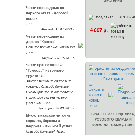
"ДЕСТЕРИЯ"
Четки перекидные из
черного агата «Дорогой
АРТ. 35-4
ПОД ЗАКАЗ
веры»
»»
...
4 897 р.
Alexandr, 17.04.2023 г.
Четки перекидные из
дерева "Кавказ"
Спасибо чотки очын чотки [br]
»»
...
Мерйм , 26.12.2021 г.
Четки православные
"Гелеора" из горного
хрусталя
Заказал четки на сайте и не
пожалел. Спасибо большое.
Очень красиво. И доставлено
в срок. Все замечательно.
»»
удачи вам! ...
Дмитрий, 25.06.2021 г.
БРАСЛЕТ ИЗ СЕРДОЛИКА,
Мусульманские четки из
РОЗОВОГО КВАРЦА И
коралла, бирюзы и
КОРАЛЛА «САМА ДУША»
нефрита «Выбирай успех»
Спасибо большое! Четки