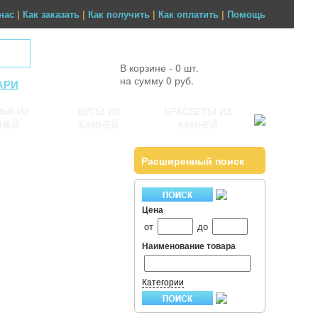
нас
|
Как заказать
|
Как получить
|
Как оплатить
|
Помощь
В корзине - 0 шт.
на сумму 0 руб.
АРИ
ЬЯ ИЗ
БУСЫ ИЗ
БРАСЛЕТЫ ИЗ
НЕЙ
КАМНЕЙ
КАМНЕЙ
Расширенный поиск
Цена
от
до
Наименование товара
Категории