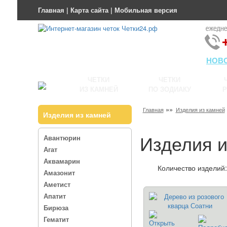
Главная
|
Карта сайта
|
Мобильная версия
НОВ
ЧЕТКИ
ЧЕТКИ
ИЗ КАМНЕЙ
ПО ЗОДИАКУ
Р
»»
Главная
Изделия из камней
Изделия из камней
Изделия и
Авантюрин
Агат
Аквамарин
Количество изделий:
Амазонит
Аметист
Апатит
Бирюза
Гематит