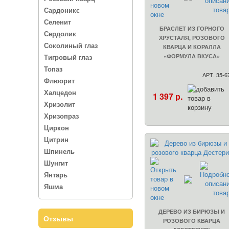
Сардоникс
Селенит
БРАСЛЕТ ИЗ ГОРНОГО
Сердолик
ХРУСТАЛЯ, РОЗОВОГО
Соколиный глаз
КВАРЦА И КОРАЛЛА
Тигровый глаз
«ФОРМУЛА ВКУСА»
Топаз
АРТ. 35-6
Флюорит
Халцедон
1 397 р.
Хризолит
Хризопраз
Циркон
Цитрин
Шпинель
Шунгит
Янтарь
Яшма
ДЕРЕВО ИЗ БИРЮЗЫ И
Отзывы
РОЗОВОГО КВАРЦА