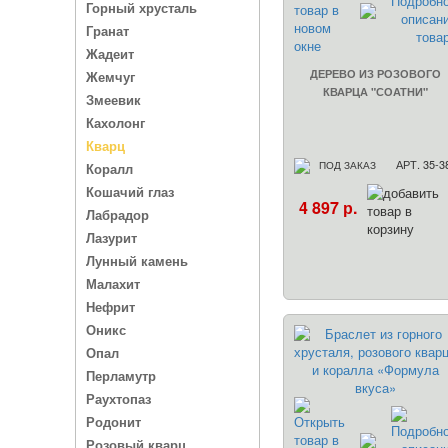
Горный хрусталь
Гранат
Жадеит
ДЕРЕВО ИЗ РОЗОВОГО
Жемчуг
КВАРЦА "СОАТНИ"
Змеевик
Кахолонг
Кварц
АРТ. 35-3
ПОД ЗАКАЗ
Коралл
Кошачий глаз
4 897 р.
Лабрадор
Лазурит
Лунный камень
Малахит
Нефрит
Оникс
Опал
Перламутр
Раухтопаз
Родонит
Розовый кварц