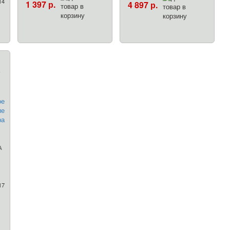
14
1 397 р.
4 897 р.
А
17