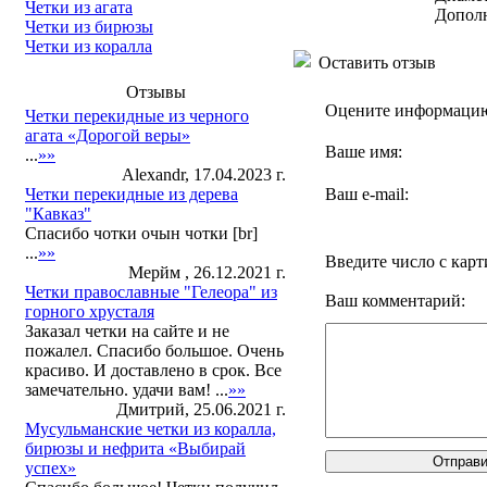
Четки из агата
Дополн
Четки из бирюзы
Четки из коралла
Оставить отзыв
Отзывы
Оцените информаци
Четки перекидные из черного
агата «Дорогой веры»
Ваше имя:
...
»»
Alexandr, 17.04.2023 г.
Четки перекидные из дерева
Ваш e-mail:
"Кавказ"
Спасибо чотки очын чотки [br]
...
»»
Введите число с кар
Мерйм , 26.12.2021 г.
Четки православные "Гелеора" из
Ваш комментарий:
горного хрусталя
Заказал четки на сайте и не
пожалел. Спасибо большое. Очень
красиво. И доставлено в срок. Все
замечательно. удачи вам! ...
»»
Дмитрий, 25.06.2021 г.
Мусульманские четки из коралла,
бирюзы и нефрита «Выбирай
успех»