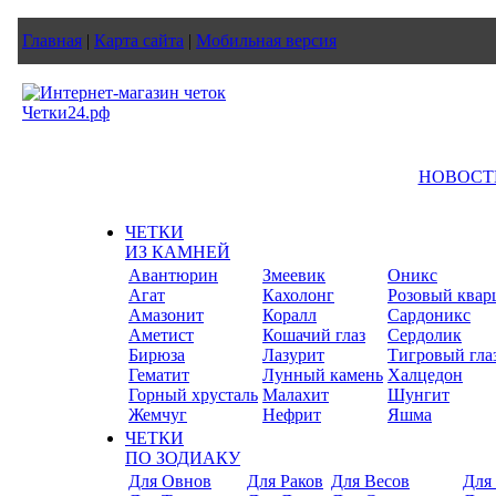
Главная
|
Карта сайта
|
Мобильная версия
НОВОСТ
ЧЕТКИ
ИЗ КАМНЕЙ
Авантюрин
Змеевик
Оникс
Агат
Кахолонг
Розовый квар
Амазонит
Коралл
Сардоникс
Аметист
Кошачий глаз
Сердолик
Бирюза
Лазурит
Тигровый гла
Гематит
Лунный камень
Халцедон
Горный хрусталь
Малахит
Шунгит
Жемчуг
Нефрит
Яшма
ЧЕТКИ
ПО ЗОДИАКУ
Для Овнов
Для Раков
Для Весов
Для