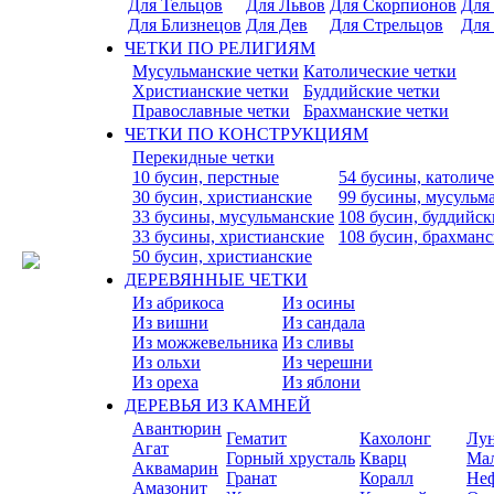
Для Тельцов
Для Львов
Для Скорпионов
Для
Для Близнецов
Для Дев
Для Стрельцов
Для
ЧЕТКИ ПО РЕЛИГИЯМ
Мусульманские четки
Католические четки
Христианские четки
Буддийские четки
Православные четки
Брахманские четки
ЧЕТКИ ПО КОНСТРУКЦИЯМ
Перекидные четки
10 бусин, перстные
54 бусины, католич
30 бусин, христианские
99 бусины, мусульм
33 бусины, мусульманские
108 бусин, буддийск
33 бусины, христианские
108 бусин, брахман
50 бусин, христианские
ДЕРЕВЯННЫЕ ЧЕТКИ
Из абрикоса
Из осины
Из вишни
Из сандала
Из можжевельника
Из сливы
Из ольхи
Из черешни
Из ореха
Из яблони
ДЕРЕВЬЯ ИЗ КАМНЕЙ
Авантюрин
Гематит
Кахолонг
Лу
Агат
Горный хрусталь
Кварц
Ма
Аквамарин
Гранат
Коралл
Не
Амазонит