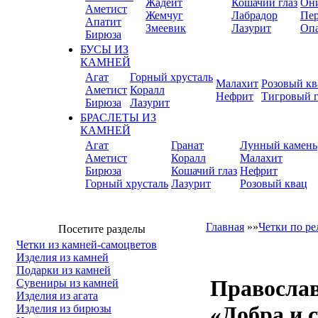
Жадеит
Кошачий глаз
Он
Аметист
Жемчуг
Лабрадор
Пер
Апатит
Змеевик
Лазурит
Оп
Бирюза
БУСЫ ИЗ
КАМНЕЙ
Агат
Горный хрусталь
Малахит
Розовый кв
Аметист
Коралл
Нефрит
Тигровый г
Бирюза
Лазурит
БРАСЛЕТЫ ИЗ
КАМНЕЙ
Агат
Гранат
Лунный камень
Аметист
Коралл
Малахит
Бирюза
Кошачий глаз
Нефрит
Горный хрусталь
Лазурит
Розовый квац
Главная
»»
Четки по р
Посетите разделы
Четки из камней-самоцветов
Изделия из камней
Подарки из камней
Православ
Сувениры из камней
Изделия из агата
«Добра и 
Изделия из бирюзы