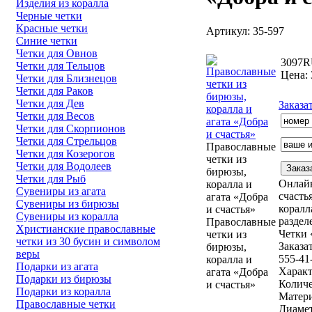
Изделия из коралла
Черные четки
Красные четки
Артикул: 35-597
Синие четки
Четки для Овнов
3097
R
Четки для Тельцов
Цена: 
Четки для Близнецов
Четки для Раков
Четки для Дев
Заказа
Четки для Весов
Четки для Скорпионов
Четки для Стрельцов
Православные
Четки для Козерогов
четки из
Четки для Водолеев
бирюзы,
Четки для Рыб
Онлайн
коралла и
Сувениры из агата
счасть
агата «Добра
Сувениры из бирюзы
коралл
и счастья»
Сувениры из коралла
раздел
Православные
Христианские православные
Четки 
четки из
четки из 30 бусин и символом
Заказа
бирюзы,
веры
555-41
коралла и
Подарки из агата
Характ
агата «Добра
Подарки из бирюзы
Количе
и счастья»
Подарки из коралла
Матери
Православные четки
Диамет