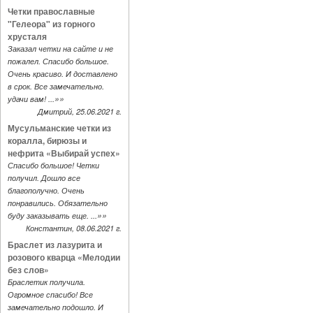
Четки православные
"Гелеора" из горного
хрусталя
Заказал четки на сайте и не
пожалел. Спасибо большое.
Очень красиво. И доставлено
в срок. Все замечательно.
»»
удачи вам! ...
Дмитрий, 25.06.2021 г.
Мусульманские четки из
коралла, бирюзы и
нефрита «Выбирай успех»
Спасибо большое! Четки
получил. Дошло все
благополучно. Очень
понравились. Обязательно
»»
буду заказывать еще. ...
Константин, 08.06.2021 г.
Браслет из лазурита и
розового кварца «Мелодии
без слов»
Браслетик получила.
Огромное спасибо! Все
замечательно подошло. И