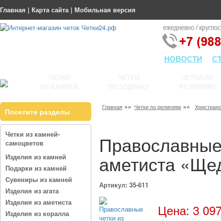
Главная
|
Карта сайта
|
Мобильная версия
НОВОСТИ
С
ЧЕТКИ
ЧЕТКИ
ЧЕТКИ ПО
ИЗ КАМНЕЙ
ПО ЗОДИАКУ
РЕЛИГИЯМ
»»
»»
Главная
Четки по религиям
Христианс
Посетите разделы
Четки из камней-
Православные 
самоцветов
аметиста «Ще
Изделия из камней
Подарки из камней
Сувениры из камней
Артикул: 35-611
Изделия из агата
Изделия из аметиста
Цена: 3 097
Изделия из коралла