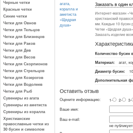
Черные четки
Заказать в один к
Красные четки
Интернет-магазин «Ч
Синие четки
христианский правосла
Четки для Овнов
мм. Каждые 10 бусин 
Четки «Щедрая душа»
Четки для Тельцов
Заказать изделие воз
Четки для Близнецов
Характеристик
Четки для Раков
Четки для Дев
Количество бусин в
Четки для Весов
Материал:
агат, к
Четки для Скорпионов
Четки для Стрельцов
Диаметр бусин:
1
Четки для Козерогов
Дополнительная фа
Четки для Водолеев
Оставить отзыв
Четки для Рыб
Сувениры из агата
Оцените информацию:
1-
2-
3-
Сувениры из аметиста
Ваше имя:
Сувениры из коралла
Христианские
Ваш e-mail:
православные четки из
не публикует
30 бусин и символом