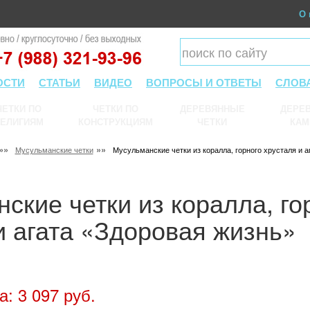
О 
ОСТИ
СТАТЬИ
ВИДЕО
ВОПРОСЫ И ОТВЕТЫ
СЛОВ
ЧЕТКИ ПО
ЧЕТКИ ПО
ДЕРЕВЯННЫЕ
ДЕРЕВ
ЕЛИГИЯМ
КОНСТРУКЦИЯМ
ЧЕТКИ
КАМ
»»
»»
Мусульманские четки
Мусульманские четки из коралла, горного хрусталя и 
ские четки из коралла, го
и агата «Здоровая жизнь»
а: 3 097 руб.