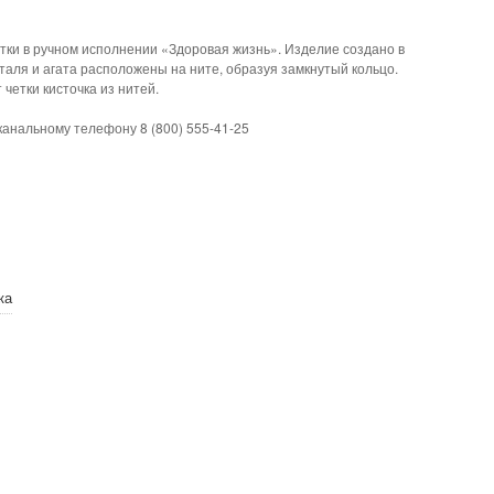
тки в ручном исполнении «Здоровая жизнь». Изделие создано в
таля и агата расположены на ните, образуя замкнутый кольцо.
четки кисточка из нитей.
канальному телефону 8 (800) 555-41-25
ка