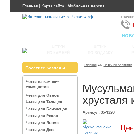
Главная
|
Карта сайта
|
Мобильная версия
НОВ
ЧЕТКИ
ЧЕТКИ
ИЗ КАМНЕЙ
ПО ЗОДИАКУ
Р
»»
Главная
Четки по религиям
Посетите разделы
Четки из камней-
Мусульман
самоцветов
хрусталя 
Четки для Овнов
Четки для Тельцов
Четки для Близнецов
Артикул: 35-1220
Четки для Раков
Четки для Львов
Цен
Четки для Дев