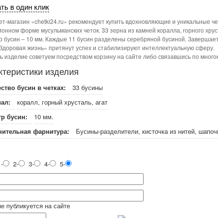
ть в один клик
т-магазин «chetki24.ru» рекомендует купить вдохновляющие и уникальные че
онном форме мусульманских четок. 33 зерна из камней коралла, горного хрус
 бусин – 10 мм. Каждые 11 бусин разделены серебряной бусиной. Завершает 
Здоровая жизнь» притянут успех и стабилизируют интеллектуальную сферу.
ь изделие советуем посредством корзину на сайте либо связавшись по много
ктеристики изделия
ство бусин в четках:
33 бусины
ал:
коралл, горный хрусталь, агат
р бусин:
10 мм.
ительная фарнитура:
Бусины-разделители, кисточка из нитей, шапоч
-
2-
3-
4-
5-
не публикуется на сайте