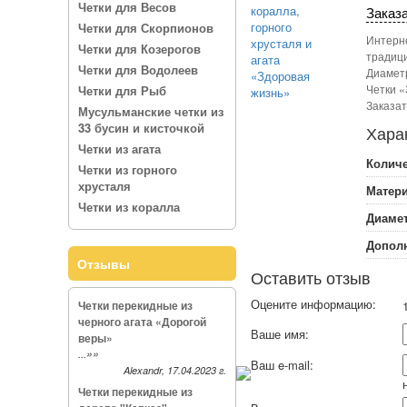
Четки для Весов
Заказа
Четки для Скорпионов
Интерне
Четки для Козерогов
традици
Четки для Водолеев
Диаметр
Четки «
Четки для Рыб
Заказат
Мусульманские четки из
33 бусин и кисточкой
Хара
Четки из агата
Количе
Четки из горного
хрусталя
Матери
Четки из коралла
Диамет
Дополн
Отзывы
Оставить отзыв
Оцените информацию:
Четки перекидные из
1
черного агата «Дорогой
Ваше имя:
веры»
»»
...
Ваш e-mail:
Alexandr, 17.04.2023 г.
Четки перекидные из