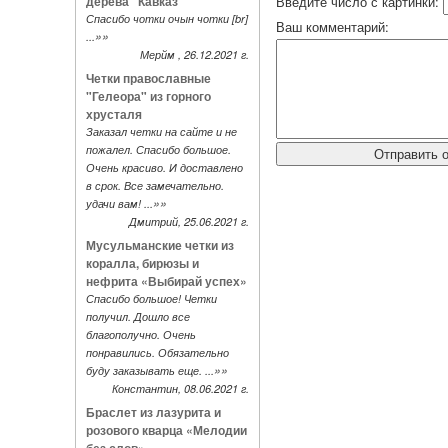
дерева "Кавказ"
Введите число с картинки:
Спасибо чотки очын чотки [br]
Ваш комментарий:
»»
...
Мерйм , 26.12.2021 г.
Четки православные
"Гелеора" из горного
хрусталя
Заказал четки на сайте и не
пожалел. Спасибо большое.
Очень красиво. И доставлено
в срок. Все замечательно.
»»
удачи вам! ...
Дмитрий, 25.06.2021 г.
Мусульманские четки из
коралла, бирюзы и
нефрита «Выбирай успех»
Спасибо большое! Четки
получил. Дошло все
благополучно. Очень
понравились. Обязательно
»»
буду заказывать еще. ...
Константин, 08.06.2021 г.
Браслет из лазурита и
розового кварца «Мелодии