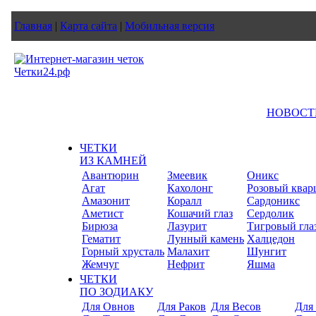
Главная
|
Карта сайта
|
Мобильная версия
НОВОСТ
ЧЕТКИ
ИЗ КАМНЕЙ
Авантюрин
Змеевик
Оникс
Агат
Кахолонг
Розовый квар
Амазонит
Коралл
Сардоникс
Аметист
Кошачий глаз
Сердолик
Бирюза
Лазурит
Тигровый гла
Гематит
Лунный камень
Халцедон
Горный хрусталь
Малахит
Шунгит
Жемчуг
Нефрит
Яшма
ЧЕТКИ
ПО ЗОДИАКУ
Для Овнов
Для Раков
Для Весов
Для