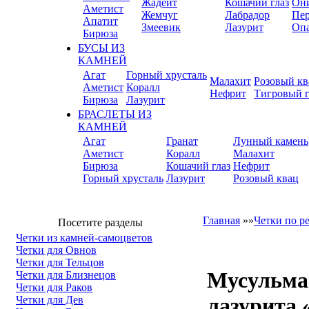
Жадеит
Кошачий глаз
Он
Аметист
Жемчуг
Лабрадор
Пер
Апатит
Змеевик
Лазурит
Оп
Бирюза
БУСЫ ИЗ
КАМНЕЙ
Агат
Горный хрусталь
Малахит
Розовый кв
Аметист
Коралл
Нефрит
Тигровый г
Бирюза
Лазурит
БРАСЛЕТЫ ИЗ
КАМНЕЙ
Агат
Гранат
Лунный камень
Аметист
Коралл
Малахит
Бирюза
Кошачий глаз
Нефрит
Горный хрусталь
Лазурит
Розовый квац
Главная
»»
Четки по р
Посетите разделы
Четки из камней-самоцветов
Четки для Овнов
Четки для Тельцов
Мусульман
Четки для Близнецов
Четки для Раков
лазурита 
Четки для Дев