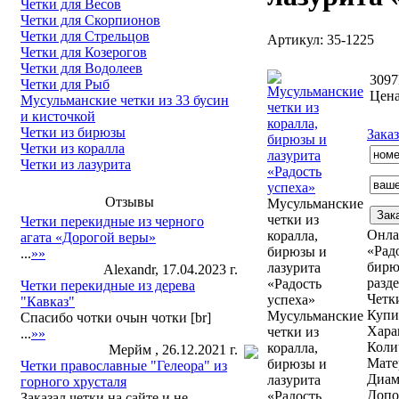
Четки для Весов
Четки для Скорпионов
Четки для Стрельцов
Артикул: 35-1225
Четки для Козерогов
Четки для Водолеев
3097
Четки для Рыб
Цена
Мусульманские четки из 33 бусин
и кисточкой
Четки из бирюзы
Заказ
Четки из коралла
Четки из лазурита
Отзывы
Мусульманские
четки из
Четки перекидные из черного
Онла
коралла,
агата «Дорогой веры»
«Рад
бирюзы и
...
»»
бирю
лазурита
Alexandr, 17.04.2023 г.
разд
«Радость
Четки перекидные из дерева
Четк
успеха»
"Кавказ"
Купи
Мусульманские
Спасибо чотки очын чотки [br]
Хара
четки из
...
»»
Коли
коралла,
Мерйм , 26.12.2021 г.
Мате
бирюзы и
Четки православные "Гелеора" из
Диам
лазурита
горного хрусталя
Допо
«Радость
Заказал четки на сайте и не