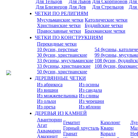
Для Тельцов
Для Львов
Для Скорпионов
Для
Для Близнецов
Для Дев
Для Стрельцов
Для
ЧЕТКИ ПО РЕЛИГИЯМ
Мусульманские четки
Католические четки
Христианские четки
Буддийские четки
Православные четки
Брахманские четки
ЧЕТКИ ПО КОНСТРУКЦИЯМ
Перекидные четки
10 бусин, перстные
54 бусины, католич
30 бусин, христианские
99 бусины, мусульм
33 бусины, мусульманские
108 бусин, буддийск
33 бусины, христианские
108 бусин, брахман
50 бусин, христианские
ДЕРЕВЯННЫЕ ЧЕТКИ
Из абрикоса
Из осины
Из вишни
Из сандала
Из можжевельника
Из сливы
Из ольхи
Из черешни
Из ореха
Из яблони
ДЕРЕВЬЯ ИЗ КАМНЕЙ
Авантюрин
Гематит
Кахолонг
Лу
Агат
Горный хрусталь
Кварц
Ма
Аквамарин
Гранат
Коралл
Не
Амазонит