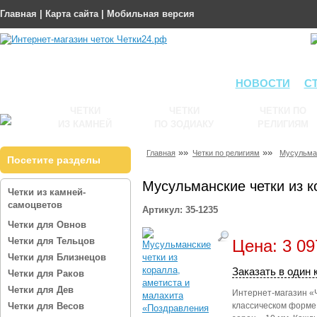
Главная
|
Карта сайта
|
Мобильная версия
НОВОСТИ
С
ЧЕТКИ
ЧЕТКИ
ЧЕТКИ ПО
ИЗ КАМНЕЙ
ПО ЗОДИАКУ
РЕЛИГИЯМ
»»
»»
Главная
Четки по религиям
Мусульма
Посетите разделы
Мусульманские четки из к
Четки из камней-
самоцветов
Артикул: 35-1235
Четки для Овнов
Четки для Тельцов
Цена: 3 09
Четки для Близнецов
Заказать в один 
Четки для Раков
Четки для Дев
Интернет-магазин «
Четки для Весов
классическом форме 