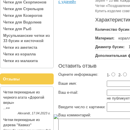
зерен – 10 мм. Кажд
Четки для Скорпионов
Четки «Поздравления
Четки для Стрельцов
Купить изделие сове
Четки для Козерогов
Характеристи
Четки для Водолеев
Четки для Рыб
Количество бусин 
Мусульманские четки из
Материал:
коралл
33 бусин и кисточкой
Диаметр бусин:
Четки из аметиста
Четки из коралла
Дополнительная ф
Четки из малахита
Оставить отзыв
Оцените информацию:
1-
2-
Отзывы
Ваше имя:
Четки перекидные из
Ваш e-mail:
черного агата «Дорогой
не публикует
веры»
Введите число с картинки:
»»
...
Alexandr, 17.04.2023 г.
Ваш комментарий:
Четки перекидные из
дерева "Кавказ"