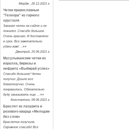
Мерйм , 26.12.2021 г.
Четки православные
"Гелеора" из горного
хрусталя
Заказал четки на сайте и не
пожалел. Спасибо большое.
Очень красиво. И доставлено
в срок. Все замечательно.
»»
удачи вам! ...
Дмитрий, 25.06.2021 г.
Мусульманские четки из
коралла, бирюзы и
нефрита «Выбирай успех»
Спасибо большое! Четки
получил. Дошло все
благополучно. Очень
понравились. Обязательно
»»
буду заказывать еще. ...
Константин, 08.06.2021 г.
Браслет из лазурита и
розового кварца «Мелодии
без слов»
Браслетик получила.
Огромное спасибо! Все