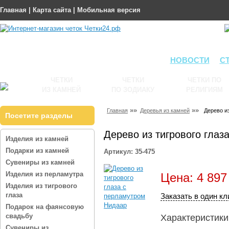
Главная
|
Карта сайта
|
Мобильная версия
НОВОСТИ
С
ЧЕТКИ
ЧЕТКИ
ЧЕТКИ ПО
ИЗ КАМНЕЙ
ПО ЗОДИАКУ
РЕЛИГИЯМ
»»
»»
Главная
Деревья из камней
Дерево и
Посетите разделы
Дерево из тигрового глаз
Изделия из камней
Подарки из камней
Артикул: 35-475
Сувениры из камней
Изделия из перламутра
Цена: 4 897
Изделия из тигрового
глаза
Заказать в один кл
Подарок на фаянсовую
свадьбу
Характеристики
Сувениры из