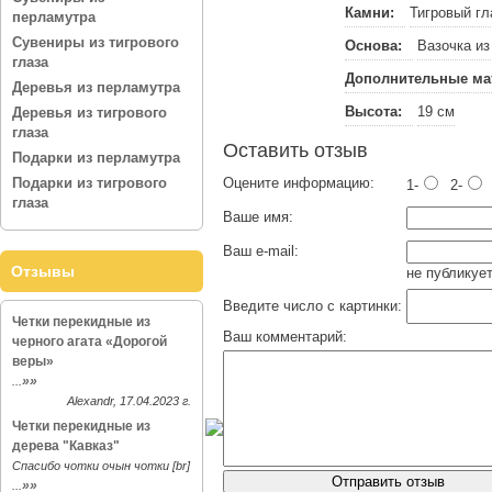
Камни:
Тигровый гл
перламутра
Сувениры из тигрового
Основа:
Вазочка из
глаза
Дополнительные ма
Деревья из перламутра
Высота:
19 см
Деревья из тигрового
глаза
Оставить отзыв
Подарки из перламутра
Подарки из тигрового
Оцените информацию:
1-
2-
глаза
Ваше имя:
Ваш e-mail:
Отзывы
не публикует
Введите число с картинки:
Четки перекидные из
Ваш комментарий:
черного агата «Дорогой
веры»
»»
...
Alexandr, 17.04.2023 г.
Четки перекидные из
дерева "Кавказ"
Спасибо чотки очын чотки [br]
»»
...