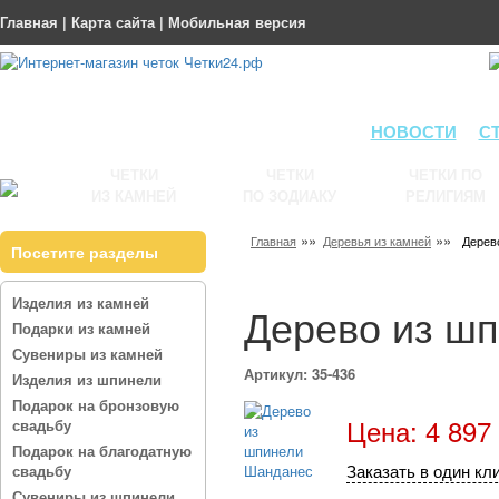
Главная
|
Карта сайта
|
Мобильная версия
НОВОСТИ
С
ЧЕТКИ
ЧЕТКИ
ЧЕТКИ ПО
ИЗ КАМНЕЙ
ПО ЗОДИАКУ
РЕЛИГИЯМ
»»
»»
Главная
Деревья из камней
Дерев
Посетите разделы
Изделия из камней
Дерево из ш
Подарки из камней
Сувениры из камней
Артикул: 35-436
Изделия из шпинели
Подарок на бронзовую
Цена: 4 897
свадьбу
Подарок на благодатную
Заказать в один кл
свадьбу
Сувениры из шпинели