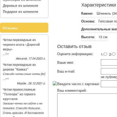
Характеристики
Деревья из шпинеля
Подарки из шпинели
Камни:
Шпинель (34
Основа:
Гипсовая п
Отзывы
Дополнительные ма
Высота:
13 см
Четки перекидные из
черного агата «Дорогой
Оставить отзыв
веры»
Оцените информацию:
»»
...
1-
2-
Alexandr, 17.04.2023 г.
Ваше имя:
Четки перекидные из
дерева "Кавказ"
Ваш e-mail:
Спасибо чотки очын чотки [br]
не публик
»»
...
Мерйм , 26.12.2021 г.
Введите число с картинки:
Четки православные
Ваш комментарий:
"Гелеора" из горного
хрусталя
Заказал четки на сайте и не
пожалел. Спасибо большое.
Очень красиво. И доставлено