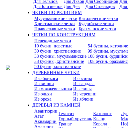
Для Тельцов
Для Львов
Для Скорпионов
Для
Для Близнецов
Для Дев
Для Стрельцов
Для
ЧЕТКИ ПО РЕЛИГИЯМ
Мусульманские четки
Католические четки
Христианские четки
Буддийские четки
Православные четки
Брахманские четки
ЧЕТКИ ПО КОНСТРУКЦИЯМ
Перекидные четки
10 бусин, перстные
54 бусины, католич
30 бусин, христианские
99 бусины, мусульм
33 бусины, мусульманские
108 бусин, буддийск
33 бусины, христианские
108 бусин, брахман
50 бусин, христианские
ДЕРЕВЯННЫЕ ЧЕТКИ
Из абрикоса
Из осины
Из вишни
Из сандала
Из можжевельника
Из сливы
Из ольхи
Из черешни
Из ореха
Из яблони
ДЕРЕВЬЯ ИЗ КАМНЕЙ
Авантюрин
Гематит
Кахолонг
Лу
Агат
Горный хрусталь
Кварц
Ма
Аквамарин
Гранат
Коралл
Не
Амазонит