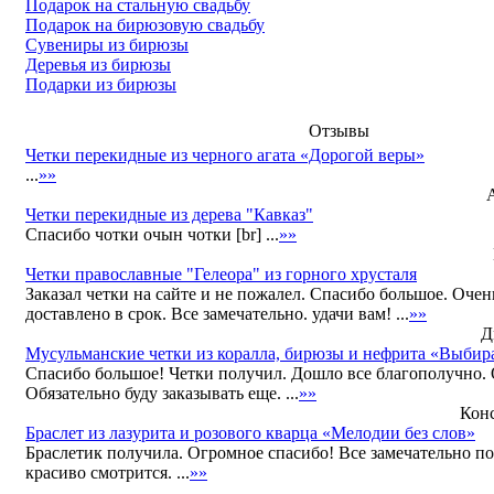
Подарок на стальную свадьбу
Подарок на бирюзовую свадьбу
Сувениры из бирюзы
Деревья из бирюзы
Подарки из бирюзы
Отзывы
Четки перекидные из черного агата «Дорогой веры»
...
»»
A
Четки перекидные из дерева "Кавказ"
Спасибо чотки очын чотки [br] ...
»»
Четки православные "Гелеора" из горного хрусталя
Заказал четки на сайте и не пожалел. Спасибо большое. Очен
доставлено в срок. Все замечательно. удачи вам! ...
»»
Д
Мусульманские четки из коралла, бирюзы и нефрита «Выбир
Спасибо большое! Четки получил. Дошло все благополучно.
Обязательно буду заказывать еще. ...
»»
Конс
Браслет из лазурита и розового кварца «Мелодии без слов»
Браслетик получила. Огромное спасибо! Все замечательно п
красиво смотрится. ...
»»