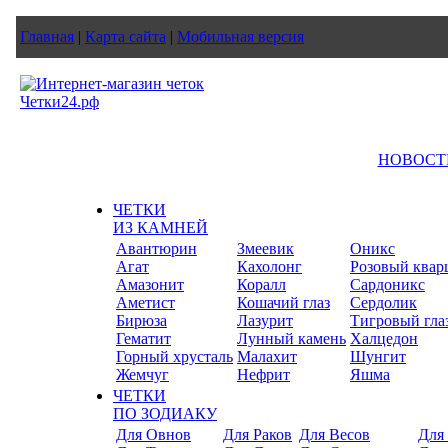
Главная
|
Карта сайта
|
Мобильная версия
НОВОСТ
ЧЕТКИ
ИЗ КАМНЕЙ
Авантюрин
Змеевик
Оникс
Агат
Кахолонг
Розовый квар
Амазонит
Коралл
Сардоникс
Аметист
Кошачий глаз
Сердолик
Бирюза
Лазурит
Тигровый гла
Гематит
Лунный камень
Халцедон
Горный хрусталь
Малахит
Шунгит
Жемчуг
Нефрит
Яшма
ЧЕТКИ
ПО ЗОДИАКУ
Для Овнов
Для Раков
Для Весов
Для