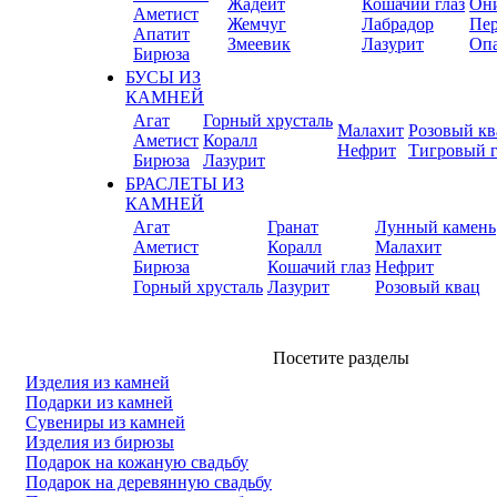
Жадеит
Кошачий глаз
Он
Аметист
Жемчуг
Лабрадор
Пер
Апатит
Змеевик
Лазурит
Оп
Бирюза
БУСЫ ИЗ
КАМНЕЙ
Агат
Горный хрусталь
Малахит
Розовый кв
Аметист
Коралл
Нефрит
Тигровый г
Бирюза
Лазурит
БРАСЛЕТЫ ИЗ
КАМНЕЙ
Агат
Гранат
Лунный камень
Аметист
Коралл
Малахит
Бирюза
Кошачий глаз
Нефрит
Горный хрусталь
Лазурит
Розовый квац
Посетите разделы
Изделия из камней
Подарки из камней
Сувениры из камней
Изделия из бирюзы
Подарок на кожаную свадьбу
Подарок на деревянную свадьбу