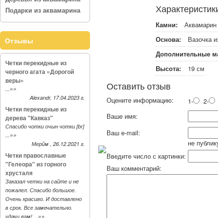
Характеристик
Подарки из аквамарина
Камни:
Аквамарин 
Основа:
Вазочка и
Отзывы
Дополнительные м
Четки перекидные из
Высота:
19 см
черного агата «Дорогой
веры»
Оставить отзыв
»»
...
Alexandr, 17.04.2023 г.
Оцените информацию:
1-
2-
Четки перекидные из
Ваше имя:
дерева "Кавказ"
Спасибо чотки очын чотки [br]
Ваш e-mail:
»»
...
не публик
Мерйм , 26.12.2021 г.
Четки православные
Введите число с картинки:
"Гелеора" из горного
Ваш комментарий:
хрусталя
Заказал четки на сайте и не
пожалел. Спасибо большое.
Очень красиво. И доставлено
в срок. Все замечательно.
»»
удачи вам! ...