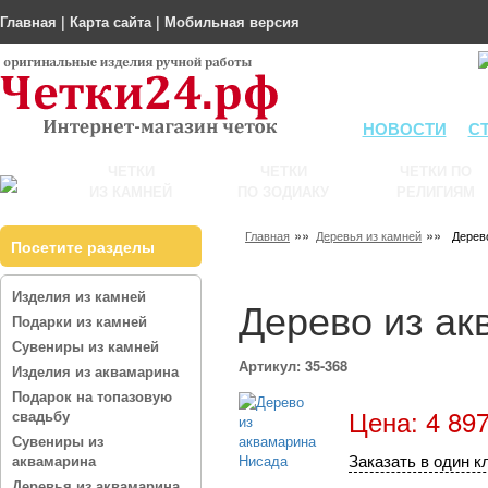
Главная
|
Карта сайта
|
Мобильная версия
НОВОСТИ
С
ЧЕТКИ
ЧЕТКИ
ЧЕТКИ ПО
ИЗ КАМНЕЙ
ПО ЗОДИАКУ
РЕЛИГИЯМ
»»
»»
Главная
Деревья из камней
Дерев
Посетите разделы
Изделия из камней
Дерево из ак
Подарки из камней
Сувениры из камней
Артикул: 35-368
Изделия из аквамарина
Подарок на топазовую
Цена: 4 897
свадьбу
Сувениры из
Заказать в один к
аквамарина
Деревья из аквамарина