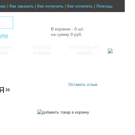
нас
|
Как заказать
|
Как получить
|
Как оплатить
|
Помощь
В корзине - 0 шт.
на сумму 0 руб.
АРИ
ЬЯ ИЗ
БУСЫ ИЗ
БРАСЛЕТЫ ИЗ
НЕЙ
КАМНЕЙ
КАМНЕЙ
я»
Оставить отзыв