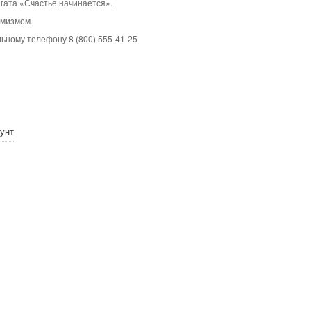
агата «Счастье начинается».
имизмом.
ьному телефону 8 (800) 555-41-25
унт