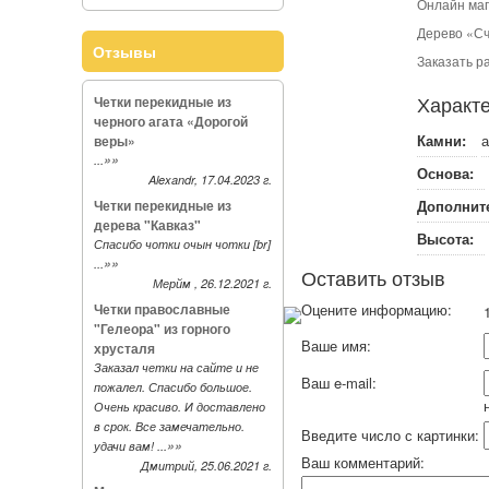
Онлайн маг
Дерево «Сч
Отзывы
Заказать р
Характе
Четки перекидные из
черного агата «Дорогой
Камни:
а
веры»
»»
...
Основа:
Alexandr, 17.04.2023 г.
Четки перекидные из
Дополнит
дерева "Кавказ"
Высота:
Спасибо чотки очын чотки [br]
»»
...
Оставить отзыв
Мерйм , 26.12.2021 г.
Четки православные
Оцените информацию:
1
"Гелеора" из горного
Ваше имя:
хрусталя
Заказал четки на сайте и не
Ваш e-mail:
пожалел. Спасибо большое.
Очень красиво. И доставлено
в срок. Все замечательно.
Введите число с картинки:
»»
удачи вам! ...
Ваш комментарий:
Дмитрий, 25.06.2021 г.