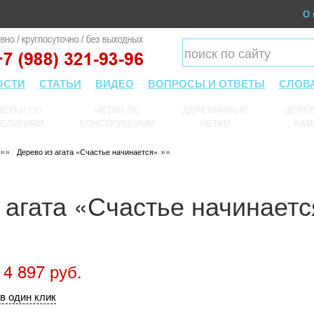
О 
ОСТИ
СТАТЬИ
ВИДЕО
ВОПРОСЫ И ОТВЕТЫ
СЛОВ
ЧЕТКИ ПО
ЧЕТКИ ПО
ДЕРЕВЯННЫЕ
ДЕРЕВ
ЕЛИГИЯМ
КОНСТРУКЦИЯМ
ЧЕТКИ
КАМ
»»
»»
Дерево из агата «Счастье начинается»
 агата «Счастье начинаетс
 4 897 руб.
в один клик