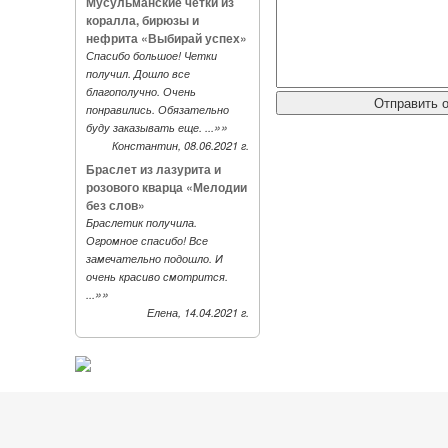
Мусульманские четки из
коралла, бирюзы и
нефрита «Выбирай успех»
Спасибо большое! Четки
получил. Дошло все
благополучно. Очень
понравились. Обязательно
»»
буду заказывать еще. ...
Константин, 08.06.2021 г.
Браслет из лазурита и
розового кварца «Мелодии
без слов»
Браслетик получила.
Огромное спасибо! Все
замечательно подошло. И
очень красиво смотрится.
»»
...
Елена, 14.04.2021 г.