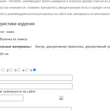
азин «Четки24» рекомендует купить шикарное и искусное дерево счастья из 
астье начинается» поможет преодолеть эмоциональную боль и зарядит опт
аботу рекомендуем используя корзину на сайте или связавшись по многоканал
ристики изделия
гат, оникс
Вазочка из оникса
ельные материалы::
Бисер, декоративная проволока, декоративный гр
20 см.
-
2-
3-
4-
5-
не публикуется на сайте