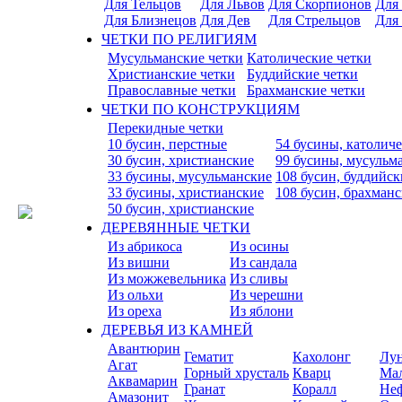
Для Тельцов
Для Львов
Для Скорпионов
Для
Для Близнецов
Для Дев
Для Стрельцов
Для
ЧЕТКИ ПО РЕЛИГИЯМ
Мусульманские четки
Католические четки
Христианские четки
Буддийские четки
Православные четки
Брахманские четки
ЧЕТКИ ПО КОНСТРУКЦИЯМ
Перекидные четки
10 бусин, перстные
54 бусины, католич
30 бусин, христианские
99 бусины, мусульм
33 бусины, мусульманские
108 бусин, буддийск
33 бусины, христианские
108 бусин, брахман
50 бусин, христианские
ДЕРЕВЯННЫЕ ЧЕТКИ
Из абрикоса
Из осины
Из вишни
Из сандала
Из можжевельника
Из сливы
Из ольхи
Из черешни
Из ореха
Из яблони
ДЕРЕВЬЯ ИЗ КАМНЕЙ
Авантюрин
Гематит
Кахолонг
Лу
Агат
Горный хрусталь
Кварц
Ма
Аквамарин
Гранат
Коралл
Не
Амазонит