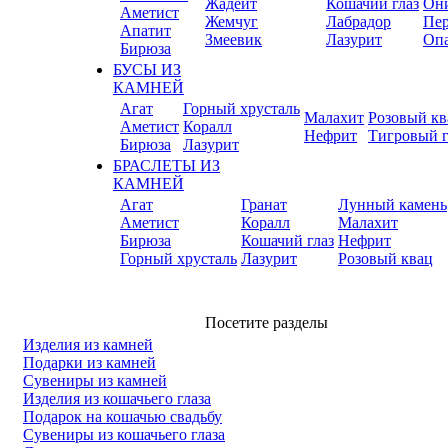
Жадеит
Кошачий глаз
Он
Аметист
Жемчуг
Лабрадор
Пер
Апатит
Змеевик
Лазурит
Оп
Бирюза
БУСЫ ИЗ
КАМНЕЙ
Агат
Горный хрусталь
Малахит
Розовый кв
Аметист
Коралл
Нефрит
Тигровый г
Бирюза
Лазурит
БРАСЛЕТЫ ИЗ
КАМНЕЙ
Агат
Гранат
Лунный камень
Аметист
Коралл
Малахит
Бирюза
Кошачий глаз
Нефрит
Горный хрусталь
Лазурит
Розовый квац
Посетите разделы
Изделия из камней
Подарки из камней
Сувениры из камней
Изделия из кошачьего глаза
Подарок на кошачью свадьбу
Сувениры из кошачьего глаза