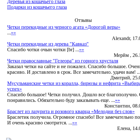
Деревья из кошачьего глаза
Подарки из кошачьего глаза
Отзывы
Четки перекидные из черного агата «Дорогой веры»
...
»»
Alexandr, 17.
Четки перекидные из дерева "Кавказ"
Спасибо чотки очын чотки [br] ...
»»
Мерйм , 26.1
Четки православные "Гелеора" из горного хрусталя
Заказал четки на сайте и не пожалел. Спасибо большое. Очен
красиво. И доставлено в срок. Все замечательно. удачи вам! ..
Дмитрий, 25.0
Мусульманские четки из коралла, бирюзы и нефрита «Выбир
успех»
Спасибо большое! Четки получил. Дошло все благополучно.
понравились. Обязательно буду заказывать еще. ...
»»
Константин, 08.0
Браслет из лазурита и розового кварца «Мелодии без слов»
Браслетик получила. Огромное спасибо! Все замечательно п
И очень красиво смотрится. ...
»»
Елена, 14.