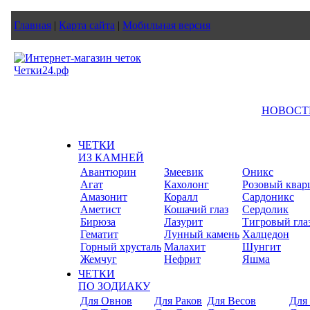
Главная
|
Карта сайта
|
Мобильная версия
НОВОСТ
ЧЕТКИ
ИЗ КАМНЕЙ
Авантюрин
Змеевик
Оникс
Агат
Кахолонг
Розовый квар
Амазонит
Коралл
Сардоникс
Аметист
Кошачий глаз
Сердолик
Бирюза
Лазурит
Тигровый гла
Гематит
Лунный камень
Халцедон
Горный хрусталь
Малахит
Шунгит
Жемчуг
Нефрит
Яшма
ЧЕТКИ
ПО ЗОДИАКУ
Для Овнов
Для Раков
Для Весов
Для