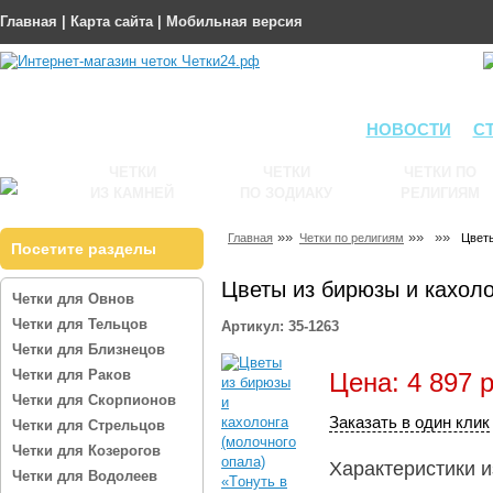
Главная
|
Карта сайта
|
Мобильная версия
НОВОСТИ
С
ЧЕТКИ
ЧЕТКИ
ЧЕТКИ ПО
ИЗ КАМНЕЙ
ПО ЗОДИАКУ
РЕЛИГИЯМ
»»
»»
»»
Главная
Четки по религиям
Цветы
Посетите разделы
Цветы из бирюзы и кахоло
Четки для Овнов
Четки для Тельцов
Артикул: 35-1263
Четки для Близнецов
Четки для Раков
Цена: 4 897 р
Четки для Скорпионов
Заказать в один клик
Четки для Стрельцов
Четки для Козерогов
Характеристики 
Четки для Водолеев