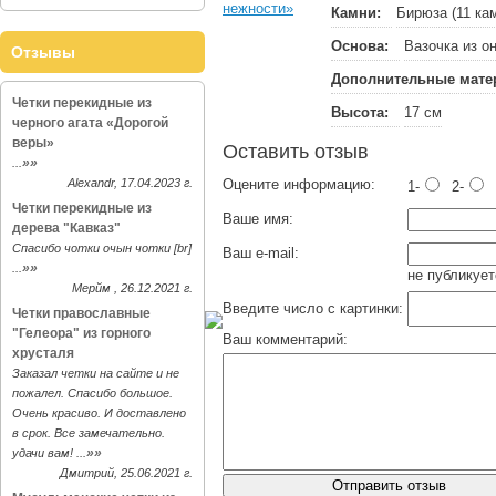
Камни:
Бирюза (11 кам
Основа:
Вазочка из о
Отзывы
Дополнительные мате
Четки перекидные из
Высота:
17 см
черного агата «Дорогой
веры»
Оставить отзыв
»»
...
Alexandr, 17.04.2023 г.
Оцените информацию:
1-
2-
Четки перекидные из
Ваше имя:
дерева "Кавказ"
Спасибо чотки очын чотки [br]
Ваш e-mail:
»»
...
не публикует
Мерйм , 26.12.2021 г.
Введите число с картинки:
Четки православные
"Гелеора" из горного
Ваш комментарий:
хрусталя
Заказал четки на сайте и не
пожалел. Спасибо большое.
Очень красиво. И доставлено
в срок. Все замечательно.
»»
удачи вам! ...
Дмитрий, 25.06.2021 г.