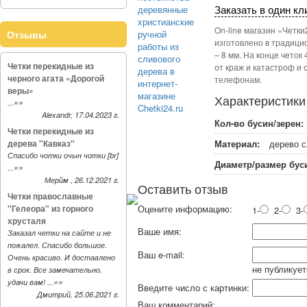
Заказать в один кл
On-line магазин «Четк
Отзывы
изготовлено в традици
– 8 мм. На конце четок
Четки перекидные из
от краж и катастроф и
черного агата «Дорогой
телефонам.
веры»
Характеристики
»»
...
Alexandr, 17.04.2023 г.
Кол-во бусин/зерен:
Четки перекидные из
дерева "Кавказ"
Материал:
дерево 
Спасибо чотки очын чотки [br]
Диаметр/размер буси
»»
...
Мерйм , 26.12.2021 г.
Оставить отзыв
Четки православные
"Гелеора" из горного
Оцените информацию:
1-
2-
3-
хрусталя
Ваше имя:
Заказал четки на сайте и не
пожалел. Спасибо большое.
Ваш e-mail:
Очень красиво. И доставлено
не публикует
в срок. Все замечательно.
»»
удачи вам! ...
Введите число с картинки:
Дмитрий, 25.06.2021 г.
Ваш комментарий: