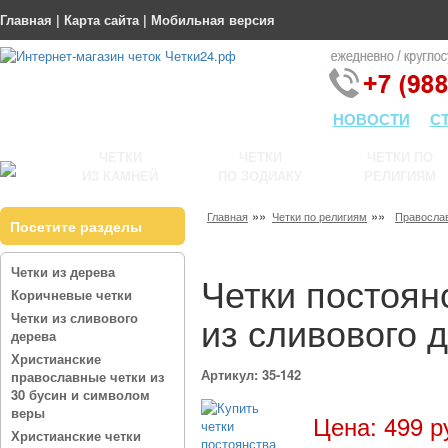
Главная
|
Карта сайта
|
Мобильная версия
НОВОСТИ
С
ЧЕТКИ
ЧЕТКИ
ЧЕТКИ ПО
ИЗ КАМНЕЙ
ПО ЗОДИАКУ
РЕЛИГИЯМ
»»
»»
Главная
Четки по религиям
Правосла
Посетите разделы
Четки из дерева
Четки постоян
Коричневые четки
из сливового 
Четки из сливового
дерева
Христианские
Артикул: 35-142
православные четки из
30 бусин и символом
веры
Цена: 499 р
Христианские четки