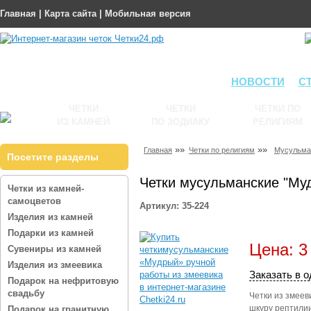
Главная
|
Карта сайта
|
Мобильная версия
НОВОСТИ
С
ЧЕТКИ
ЧЕТКИ
ЧЕТКИ ПО
ИЗ КАМНЕЙ
ПО ЗОДИАКУ
РЕЛИГИЯМ
»»
»»
Главная
Четки по религиям
Мусульма
Посетите разделы
Четки мусульманские "Му
Четки из камней-
самоцветов
Артикул: 35-224
Изделия из камней
Подарки из камней
Цена: 3
Сувениры из камней
Изделия из змеевика
Заказать в о
Подарок на нефритовую
свадьбу
Четки из змеев
шкуру рептилии
Подарок на гранитную