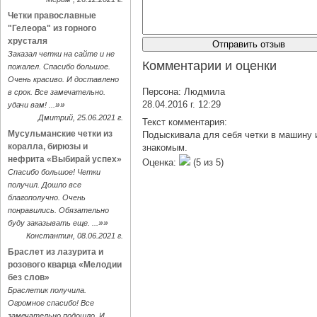
Четки православные
"Гелеора" из горного
хрусталя
Заказал четки на сайте и не
Комментарии и оценки
пожалел. Спасибо большое.
Очень красиво. И доставлено
Персона:
Людмила
в срок. Все замечательно.
28.04.2016 г. 12:29
»»
удачи вам! ...
Дмитрий, 25.06.2021 г.
Текст комментария:
Мусульманские четки из
Подыскивала для себя четки в машину 
коралла, бирюзы и
знакомым.
нефрита «Выбирай успех»
Оценка:
(
5
из
5
)
Спасибо большое! Четки
получил. Дошло все
благополучно. Очень
понравились. Обязательно
»»
буду заказывать еще. ...
Константин, 08.06.2021 г.
Браслет из лазурита и
розового кварца «Мелодии
без слов»
Браслетик получила.
Огромное спасибо! Все
замечательно подошло. И