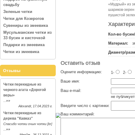
«Мудрый» из зм
свадьбу
шариков-зерен 
Зеленые четки
пушистой зелен
Четки для Козерогов
Характери
Сувениры из змеевика
Мусульманские четки из
Кол-во бусин/
33 бусин и кисточкой
Материал:
з
Подарки из змеевика
Четки из змеевика
Диаметр/разм
Оставить отзыв
Отзывы
Оцените информацию:
1-
2-
Ваше имя:
Четки перекидные из
черного агата «Дорогой
Ваш e-mail:
веры»
не публикует
»»
...
Введите число с картинки:
Alexandr, 17.04.2023 г.
Четки перекидные из
Ваш комментарий:
дерева "Кавказ"
Спасибо чотки очын чотки [br]
»»
...
Мерйм , 26.12.2021 г.