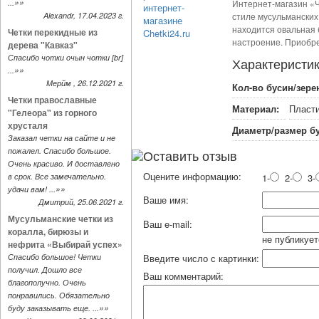
»»
...
Интернет-магазин «Ч
Alexandr, 17.04.2023 г.
стиле мусульманских 
находится овальная 
Четки перекидные из
настроение. Приобре
дерева "Кавказ"
Спасибо чотки очын чотки [br]
Характеристи
»»
...
Мерйм , 26.12.2021 г.
Кол-во бусин/зере
Четки православные
Материал:
Пласт
"Гелеора" из горного
хрусталя
Диаметр/размер бу
Заказал четки на сайте и не
пожалел. Спасибо большое.
Оставить отзыв
Очень красиво. И доставлено
Оцените информацию:
в срок. Все замечательно.
1-
2-
3-
»»
удачи вам! ...
Ваше имя:
Дмитрий, 25.06.2021 г.
Мусульманские четки из
Ваш e-mail:
коралла, бирюзы и
не публикует
нефрита «Выбирай успех»
Спасибо большое! Четки
Введите число с картинки:
получил. Дошло все
Ваш комментарий:
благополучно. Очень
понравились. Обязательно
»»
буду заказывать еще. ...