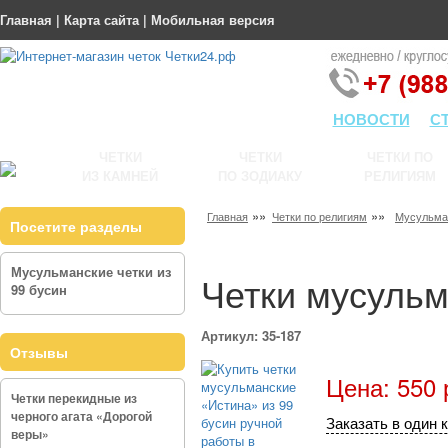
Главная
|
Карта сайта
|
Мобильная версия
НОВОСТИ
С
ЧЕТКИ
ЧЕТКИ
ЧЕТКИ ПО
ИЗ КАМНЕЙ
ПО ЗОДИАКУ
РЕЛИГИЯМ
»»
»»
Главная
Четки по религиям
Мусульма
Посетите разделы
Мусульманские четки из
Четки мусульм
99 бусин
Артикул: 35-187
Отзывы
Цена: 550 
Четки перекидные из
черного агата «Дорогой
Заказать в один 
веры»