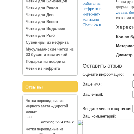
Четки для Близнецов
Четки руч
формы. Т
Четки для Раков
Девам
,
Ве
Четки для Дев
со всеми 
Четки для Весов
Характ
Четки для Водолеев
Четки для Рыб
Кол-во б
Сувениры из нефрита
Материал
Мусульманские четки из
33 бусин и кисточкой
Диаметр 
Подарки из нефрита
Оставить отзыв
Четки из нефрита
Оцените информацию:
1
Ваше имя:
Отзывы
Ваш e-mail:
Четки перекидные из
черного агата «Дорогой
Введите число с картинки:
веры»
Ваш комментарий:
»»
...
Alexandr, 17.04.2023 г.
Четки перекидные из