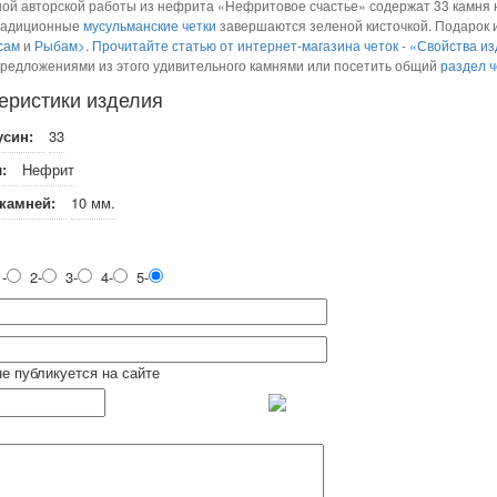
ной авторской работы из нефрита «Нефритовое счастье» содержат 33 камня
радиционные
мусульманские четки
завершаются зеленой кисточкой. Подарок 
сам
и
Рыбам>. Прочитайте статью от интернет-магазина четок - «
Свойства из
предложениями из этого удивительного камнями или посетить общий
раздел ч
еристики изделия
усин:
33
:
Нефрит
камней:
10 мм.
-
2-
3-
4-
5-
не публикуется на сайте