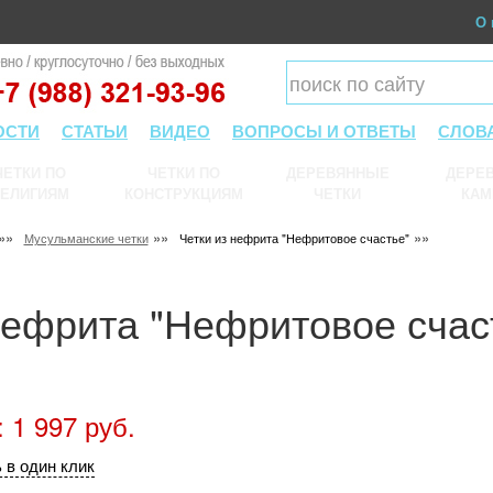
О 
ОСТИ
СТАТЬИ
ВИДЕО
ВОПРОСЫ И ОТВЕТЫ
СЛОВ
ЧЕТКИ ПО
ЧЕТКИ ПО
ДЕРЕВЯННЫЕ
ДЕРЕВ
ЕЛИГИЯМ
КОНСТРУКЦИЯМ
ЧЕТКИ
КАМ
»»
»»
»»
Мусульманские четки
Четки из нефрита "Нефритовое счастье"
нефрита "Нефритовое счас
 1 997 руб.
 в один клик