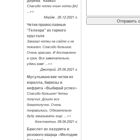
дерева "Кавказ"
Спасибо чотки очын чотки [br]
»»
...
Мерйм , 26.12.2021 г.
Четки православные
"Гелеора" из горного
хрусталя
Заказал четки на сайте и не
пожалел. Спасибо большое.
Очень красиво. И доставлено
в срок. Все замечательно.
»»
удачи вам! ...
Дмитрий, 25.06.2021 г.
Мусульманские четки из
коралла, бирюзы и
нефрита «Выбирай успех»
Спасибо большое! Четки
получил. Дошло все
благополучно. Очень
понравились. Обязательно
»»
буду заказывать еще. ...
Константин, 08.06.2021 г.
Браслет из лазурита и
розового кварца «Мелодии