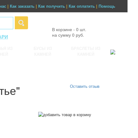
нас
|
Как заказать
|
Как получить
|
Как оплатить
|
Помощь
В корзине - 0 шт.
на сумму 0 руб.
АРИ
ЬЯ ИЗ
БУСЫ ИЗ
БРАСЛЕТЫ ИЗ
НЕЙ
КАМНЕЙ
КАМНЕЙ
тье"
Оставить отзыв