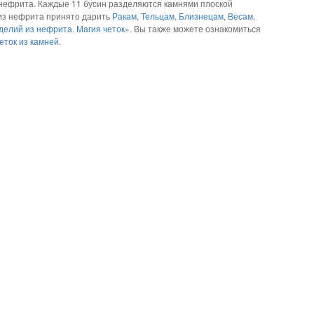
 нефрита. Каждые 11 бусин разделяются камнями плоской
из нефрита принято дарить
Ракам
,
Тельцам
,
Близнецам
,
Весам
,
делий из нефрита. Магия четок
». Вы также можете ознакомиться
еток из камней
.