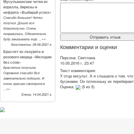
Мусульманские четки из
коралла, бирюзы и
нефрита «Выбирай успех»
Спасибо большое! Четки
получил. Дошло все
благополучно. Очень
понравились. Обязательно
»»
буду заказывать еще. ...
Константин, 08.06.2021 г.
Комментарии и оценки
Браслет из лазурита и
розового кварца «Мелодии
Персона:
Светлана
без слов»
10.05.2016 г. 23:47
Браслетик получила.
Текст комментария:
Огромное спасибо! Все
У отца инсульт. А я слышала о том, чт
замечательно подошло. И
бусинами. Он потихоньку их перебирает
очень красиво смотрится.
Оценка:
(
5
из
5
)
»»
...
Елена, 14.04.2021 г.