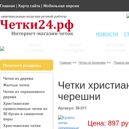
Главная
|
Карта сайта
|
Мобильная версия
НОВОСТИ
С
ЧЕТКИ
ЧЕТКИ
ЧЕТКИ ПО
ИЗ КАМНЕЙ
ПО ЗОДИАКУ
РЕЛИГИЯМ
»»
»»
Главная
Четки по религиям
Правосла
Посетите разделы
Четки из дерева
Четки христиа
Желтые четки
черешни
Четки из черешневого
дерева
Христианские
Артикул: 35-211
православные четки из
30 бусин и символом
веры
Цена: 897 ру
Христианские четки