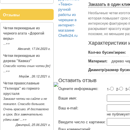
Заказать в один кли
Необычные четки изготов
Отзывы
которая повышает срок с
интересную фактурную п
Четки перекидные из
раскрывает красоту изде
черного агата «Дорогой
похожие, но меньшие раз
веры»
Характеристики 
»»
...
Alexandr, 17.04.2023 г.
Кол-во бусин/зерен:
Четки перекидные из
дерева "Кавказ"
Материал:
дерево че
Спасибо чотки очын чотки [br]
Диаметр/размер бусин
»»
...
Мерйм , 26.12.2021 г.
Оставить отзыв
Четки православные
"Гелеора" из горного
Оцените информацию:
1-
2-
3-
хрусталя
Ваше имя:
Заказал четки на сайте и не
пожалел. Спасибо большое.
Ваш e-mail:
Очень красиво. И доставлено
не публикует
в срок. Все замечательно.
»»
удачи вам! ...
Введите число с картинки:
Дмитрий, 25.06.2021 г.
Ваш комментарий: