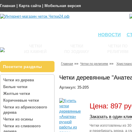
Главная
|
Карта сайта
|
Мобильная версия
НОВОСТИ
С
ЧЕТКИ
ЧЕТКИ
ЧЕТКИ ПО
ИЗ КАМНЕЙ
ПО ЗОДИАКУ
РЕЛИГИЯМ
»»
»»
Главная
Четки по религиям
Христианс
Посетите разделы
Четки деревянные "Анатеа
Четки из дерева
Белые четки
Артикул: 35-205
Желтые четки
Коричневые четки
Цена: 897 ру
Четки из абрикосового
дерева
Заказать в один кли
Четки из осины
Четки изготовлены из 30
Четки из сливового
и перебирать зерна, а г
дерева