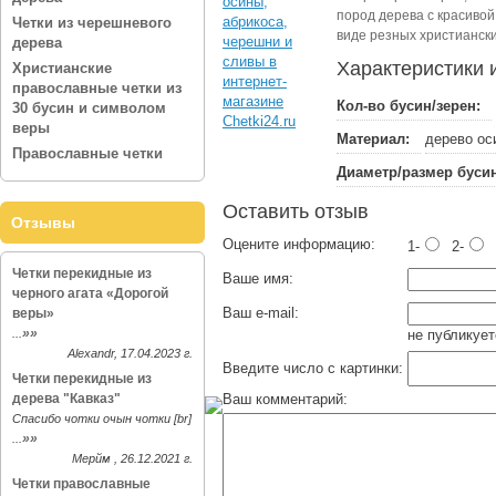
пород дерева с красивой
Четки из черешневого
виде резных христиански
дерева
Характеристики 
Христианские
православные четки из
Кол-во бусин/зерен:
30 бусин и символом
веры
Материал:
дерево ос
Православные четки
Диаметр/размер бусин
Оставить отзыв
Отзывы
Оцените информацию:
1-
2-
Четки перекидные из
Ваше имя:
черного агата «Дорогой
Ваш e-mail:
веры»
»»
...
не публикует
Alexandr, 17.04.2023 г.
Введите число с картинки:
Четки перекидные из
дерева "Кавказ"
Ваш комментарий:
Спасибо чотки очын чотки [br]
»»
...
Мерйм , 26.12.2021 г.
Четки православные