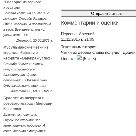
"Гелеора" из горного
хрусталя
Заказал четки на сайте и не
пожалел. Спасибо большое.
Комментарии и оценки
Очень красиво. И доставлено
в срок. Все замечательно.
Персона:
Арсений
»»
удачи вам! ...
11.11.2016 г. 21:05
Дмитрий, 25.06.2021 г.
Текст комментария:
Мусульманские четки из
Четки из дерева сливы получил. Дошли 
коралла, бирюзы и
нефрита «Выбирай успех»
Оценка:
(
5
из
5
)
Спасибо большое! Четки
получил. Дошло все
благополучно. Очень
понравились. Обязательно
»»
буду заказывать еще. ...
Константин, 08.06.2021 г.
Браслет из лазурита и
розового кварца «Мелодии
без слов»
Браслетик получила.
Огромное спасибо! Все
замечательно подошло. И
очень красиво смотрится.