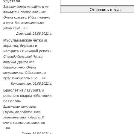
хрусталя
Заказал четки на сайте и не
пожалел. Спасибо большое.
Очень красиво. И доставлено
в срок. Все замечательно.
»»
удачи вам! ...
Дмитрий, 25.06.2021 г.
Мусульманские четки из
коралла, бирюзы и
нефрита «Выбирай успех»
Спасибо большое! Четки
получил. Дошло все
благополучно. Очень
понравились. Обязательно
»»
буду заказывать еще. ...
Константин, 08.06.2021 г.
Браслет из лазурита и
розового кварца «Мелодии
без слов»
Браслетик получила.
Огромное спасибо! Все
замечательно подошло. И
очень красиво смотрится.
»»
...
Елена, 14.04.2021 г.