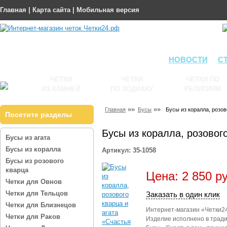
Главная
|
Карта сайта
|
Мобильная версия
НОВОСТИ
С
ЧЕТКИ
ЧЕТКИ
ЧЕТКИ ПО
ИЗ КАМНЕЙ
ПО ЗОДИАКУ
РЕЛИГИЯМ
»»
»»
Главная
Бусы
Бусы из коралла, розов
Посетите разделы
Бусы из коралла, розовог
Бусы из агата
Бусы из коралла
Артикул: 35-1058
Бусы из розового
кварца
Цена: 2 850 р
Четки для Овнов
Четки для Тельцов
Заказать в один клик
Четки для Близнецов
Интернет-магазин «Четки24
Четки для Раков
Изделие исполнено в трад