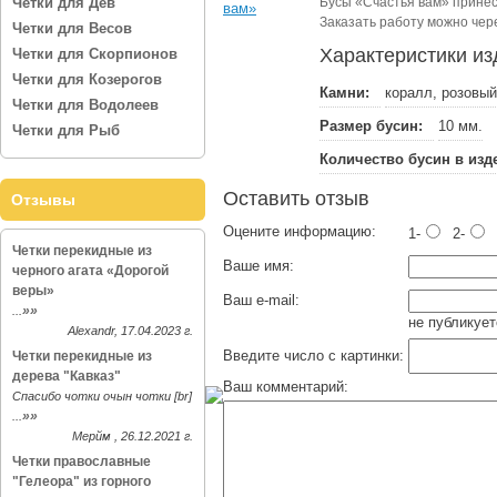
Четки для Дев
Бусы «Счастья вам» принес
Заказать работу можно чер
Четки для Весов
Характеристики из
Четки для Скорпионов
Четки для Козерогов
Камни:
коралл, розовый
Четки для Водолеев
Размер бусин:
10 мм.
Четки для Рыб
Количество бусин в изд
Оставить отзыв
Отзывы
Оцените информацию:
1-
2-
Четки перекидные из
Ваше имя:
черного агата «Дорогой
веры»
Ваш e-mail:
»»
...
не публикует
Alexandr, 17.04.2023 г.
Введите число с картинки:
Четки перекидные из
дерева "Кавказ"
Ваш комментарий:
Спасибо чотки очын чотки [br]
»»
...
Мерйм , 26.12.2021 г.
Четки православные
"Гелеора" из горного