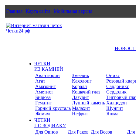
Главная
|
Карта сайта
|
Мобильная версия
НОВОСТ
ЧЕТКИ
ИЗ КАМНЕЙ
Авантюрин
Змеевик
Оникс
Агат
Кахолонг
Розовый квар
Амазонит
Коралл
Сардоникс
Аметист
Кошачий глаз
Сердолик
Бирюза
Лазурит
Тигровый гла
Гематит
Лунный камень
Халцедон
Горный хрусталь
Малахит
Шунгит
Жемчуг
Нефрит
Яшма
ЧЕТКИ
ПО ЗОДИАКУ
Для Овнов
Для Раков
Для Весов
Для