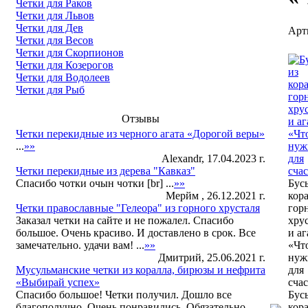
Четки для Раков
Четки для Львов
Четки для Дев
Арт
Четки для Весов
Четки для Скорпионов
Четки для Козерогов
Четки для Водолеев
Четки для Рыб
Отзывы
Четки перекидные из черного агата «Дорогой веры»
...
»»
Alexandr, 17.04.2023 г.
Четки перекидные из дерева "Кавказ"
Спасибо чотки очын чотки [br] ...
»»
Бус
Мерйм , 26.12.2021 г.
кора
Четки православные "Гелеора" из горного хрусталя
гор
Заказал четки на сайте и не пожалел. Спасибо
хру
большое. Очень красиво. И доставлено в срок. Все
и аг
замечательно. удачи вам! ...
»»
«Чт
Дмитрий, 25.06.2021 г.
нуж
Мусульманские четки из коралла, бирюзы и нефрита
для
«Выбирай успех»
счас
Спасибо большое! Четки получил. Дошло все
Бус
благополучно. Очень понравились. Обязательно
кора