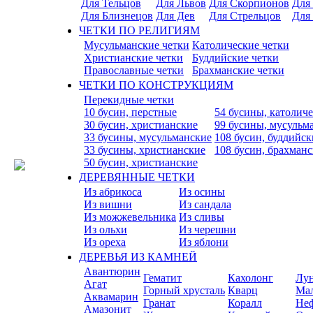
Для Тельцов
Для Львов
Для Скорпионов
Для
Для Близнецов
Для Дев
Для Стрельцов
Для
ЧЕТКИ ПО РЕЛИГИЯМ
Мусульманские четки
Католические четки
Христианские четки
Буддийские четки
Православные четки
Брахманские четки
ЧЕТКИ ПО КОНСТРУКЦИЯМ
Перекидные четки
10 бусин, перстные
54 бусины, католич
30 бусин, христианские
99 бусины, мусульм
33 бусины, мусульманские
108 бусин, буддийск
33 бусины, христианские
108 бусин, брахман
50 бусин, христианские
ДЕРЕВЯННЫЕ ЧЕТКИ
Из абрикоса
Из осины
Из вишни
Из сандала
Из можжевельника
Из сливы
Из ольхи
Из черешни
Из ореха
Из яблони
ДЕРЕВЬЯ ИЗ КАМНЕЙ
Авантюрин
Гематит
Кахолонг
Лу
Агат
Горный хрусталь
Кварц
Ма
Аквамарин
Гранат
Коралл
Не
Амазонит