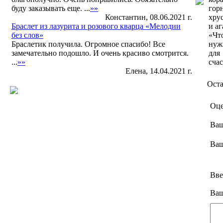
буду заказывать еще. ...
»»
гор
Константин, 08.06.2021 г.
хру
Браслет из лазурита и розового кварца «Мелодии
и аг
без слов»
«Чт
Браслетик получила. Огромное спасибо! Все
нуж
замечательно подошло. И очень красиво смотрится.
для
...
»»
счас
Елена, 14.04.2021 г.
Оста
Оце
Ваш
Ваш
Вве
Ваш