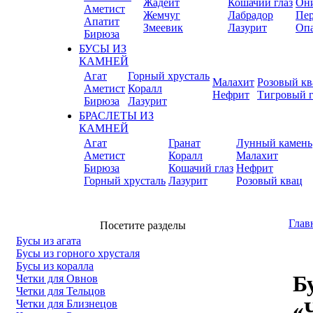
Жадеит
Кошачий глаз
Он
Аметист
Жемчуг
Лабрадор
Пер
Апатит
Змеевик
Лазурит
Оп
Бирюза
БУСЫ ИЗ
КАМНЕЙ
Агат
Горный хрусталь
Малахит
Розовый кв
Аметист
Коралл
Нефрит
Тигровый г
Бирюза
Лазурит
БРАСЛЕТЫ ИЗ
КАМНЕЙ
Агат
Гранат
Лунный камень
Аметист
Коралл
Малахит
Бирюза
Кошачий глаз
Нефрит
Горный хрусталь
Лазурит
Розовый квац
Глав
Посетите разделы
Бусы из агата
Бусы из горного хрусталя
Бусы из коралла
Б
Четки для Овнов
Четки для Тельцов
«
Четки для Близнецов