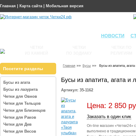
Главная
|
Карта сайта
|
Мобильная версия
НОВОСТИ
С
ЧЕТКИ
ЧЕТКИ
ЧЕТКИ ПО
ИЗ КАМНЕЙ
ПО ЗОДИАКУ
РЕЛИГИЯМ
»»
»»
Главная
Бусы
Бусы из апатита, агата
Посетите разделы
Бусы из апатита, агата и
Бусы из агата
Бусы из лазурита
Артикул: 35-1162
Четки для Овнов
Четки для Тельцов
Цена: 2 850 ру
Четки для Близнецов
Заказать в один клик
Четки для Раков
Четки для Дев
On-line магазин «Четки24» 
Четки для Весов
выполнено в традиционном 