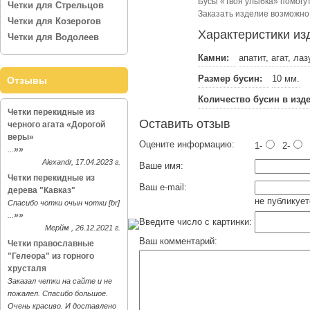
Бусы «Твоя улыбка» помогу
Четки для Стрельцов
Заказать изделие возможно 
Четки для Козерогов
Характеристики из
Четки для Водолеев
Камни:
апатит, агат, лаз
Размер бусин:
10 мм.
Отзывы
Количество бусин в изд
Четки перекидные из
Оставить отзыв
черного агата «Дорогой
веры»
Оцените информацию:
1-
2-
»»
...
Alexandr, 17.04.2023 г.
Ваше имя:
Четки перекидные из
Ваш e-mail:
дерева "Кавказ"
не публикует
Спасибо чотки очын чотки [br]
»»
...
Введите число с картинки:
Мерйм , 26.12.2021 г.
Ваш комментарий:
Четки православные
"Гелеора" из горного
хрусталя
Заказал четки на сайте и не
пожалел. Спасибо большое.
Очень красиво. И доставлено