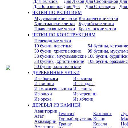
Для Тельцов
Для Львов
Для Скорпионов
Для
Для Близнецов
Для Дев
Для Стрельцов
Для
ЧЕТКИ ПО РЕЛИГИЯМ
Мусульманские четки
Католические четки
Христианские четки
Буддийские четки
Православные четки
Брахманские четки
ЧЕТКИ ПО КОНСТРУКЦИЯМ
Перекидные четки
10 бусин, перстные
54 бусины, католич
30 бусин, христианские
99 бусины, мусульм
33 бусины, мусульманские
108 бусин, буддийск
33 бусины, христианские
108 бусин, брахман
50 бусин, христианские
ДЕРЕВЯННЫЕ ЧЕТКИ
Из абрикоса
Из осины
Из вишни
Из сандала
Из можжевельника
Из сливы
Из ольхи
Из черешни
Из ореха
Из яблони
ДЕРЕВЬЯ ИЗ КАМНЕЙ
Авантюрин
Гематит
Кахолонг
Лу
Агат
Горный хрусталь
Кварц
Ма
Аквамарин
Гранат
Коралл
Не
Амазонит