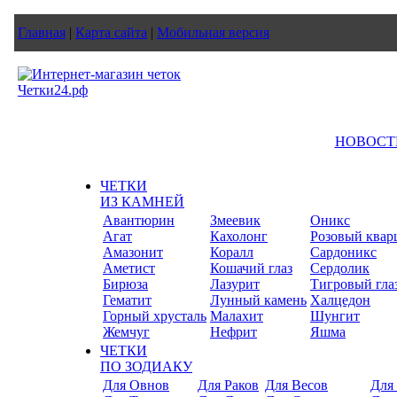
Главная
|
Карта сайта
|
Мобильная версия
НОВОСТ
ЧЕТКИ
ИЗ КАМНЕЙ
Авантюрин
Змеевик
Оникс
Агат
Кахолонг
Розовый квар
Амазонит
Коралл
Сардоникс
Аметист
Кошачий глаз
Сердолик
Бирюза
Лазурит
Тигровый гла
Гематит
Лунный камень
Халцедон
Горный хрусталь
Малахит
Шунгит
Жемчуг
Нефрит
Яшма
ЧЕТКИ
ПО ЗОДИАКУ
Для Овнов
Для Раков
Для Весов
Для