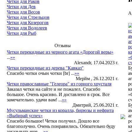
Четки для Раков
Четки для Дев
Четки для Весов
А
Четки для Стрельцов
Четки для Козерогов
Четки для Водолеев
Четки для Рыб
Отзывы
Четки перекидные из черного агата «Дорогой веры»
...
»»
Alexandr, 17.04.2023 г.
Четки перекидные из дерева "Кавказ"
Б
Спасибо чотки очын чотки [br] ...
»»
а
Мерйм , 26.12.2021 г.
а
Четки православные "Гелеора" из горного хрусталя
р
Заказал четки на сайте и не пожалел. Спасибо
к
большое. Очень красиво. И доставлено в срок. Все
«
замечательно. удачи вам! ...
»»
с
Дмитрий, 25.06.2021 г.
Б
Мусульманские четки из коралла, бирюзы и нефрита
а
«Выбирай успех»
а
Спасибо большое! Четки получил. Дошло все
р
благополучно. Очень понравились. Обязательно буду
к
заказывать еще. ...
»»
«