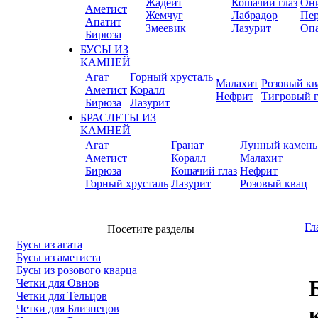
Жадеит
Кошачий глаз
Он
Аметист
Жемчуг
Лабрадор
Пер
Апатит
Змеевик
Лазурит
Оп
Бирюза
БУСЫ ИЗ
КАМНЕЙ
Агат
Горный хрусталь
Малахит
Розовый кв
Аметист
Коралл
Нефрит
Тигровый г
Бирюза
Лазурит
БРАСЛЕТЫ ИЗ
КАМНЕЙ
Агат
Гранат
Лунный камень
Аметист
Коралл
Малахит
Бирюза
Кошачий глаз
Нефрит
Горный хрусталь
Лазурит
Розовый квац
Гл
Посетите разделы
Бусы из агата
Бусы из аметиста
Бусы из розового кварца
Четки для Овнов
Четки для Тельцов
Четки для Близнецов