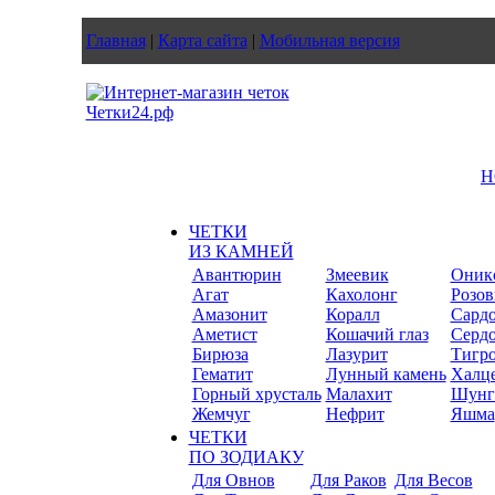
Главная
|
Карта сайта
|
Мобильная версия
Н
ЧЕТКИ
ИЗ КАМНЕЙ
Авантюрин
Змеевик
Оник
Агат
Кахолонг
Розов
Амазонит
Коралл
Сард
Аметист
Кошачий глаз
Серд
Бирюза
Лазурит
Тигро
Гематит
Лунный камень
Халц
Горный хрусталь
Малахит
Шунг
Жемчуг
Нефрит
Яшма
ЧЕТКИ
ПО ЗОДИАКУ
Для Овнов
Для Раков
Для Весов