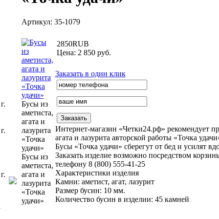
Артикул: 35-1079
2850
RUB
Цена: 2 850 руб.
Заказать в один клик
г.
Бусы из
аметиста,
агата и
Интернет-магазин «Четки24.рф» рекомендует пр
г.
лазурита
агата и лазурита авторской работы «Точка удач
«Точка
Бусы «Точка удачи» сберегут от бед и усилят вд
удачи»
Заказать изделие возможно посредством корзин
Бусы из
телефону 8 (800) 555-41-25
аметиста,
Характеристики изделия
г.
агата и
Камни:
аметист, агат, лазурит
лазурита
Размер бусин:
10 мм.
«Точка
Количество бусин в изделии:
45 камней
удачи»
у