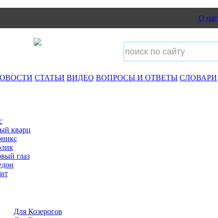
О нас
ОВОСТИ
СТАТЬИ
ВИДЕО
ВОПРОСЫ И ОТВЕТЫ
СЛОВАРИ
с
ый кварц
оникс
олик
вый глаз
едон
ит
Для Козерогов