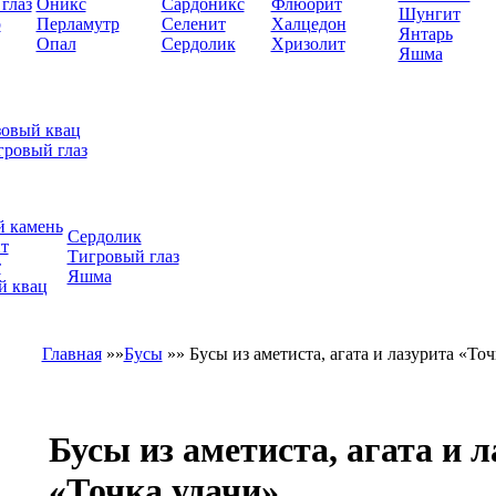
глаз
Оникс
Сардоникс
Флюорит
Шунгит
р
Перламутр
Селенит
Халцедон
Янтарь
Опал
Сердолик
Хризолит
Яшма
зовый квац
гровый глаз
 камень
Сердолик
т
Тигровый глаз
т
Яшма
й квац
Главная
»»
Бусы
»»
Бусы из аметиста, агата и лазурита «Точ
Бусы из аметиста, агата и 
«Точка удачи»