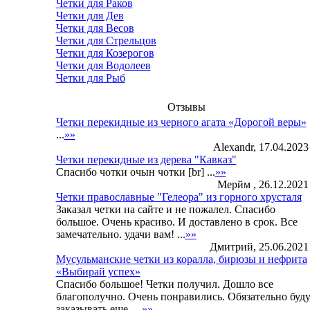
Четки для Раков
Четки для Дев
Четки для Весов
Четки для Стрельцов
Четки для Козерогов
Четки для Водолеев
Четки для Рыб
Отзывы
Четки перекидные из черного агата «Дорогой веры»
...
»»
Alexandr, 17.04.2023 
Четки перекидные из дерева "Кавказ"
Спасибо чотки очын чотки [br] ...
»»
Мерйм , 26.12.2021 
Четки православные "Гелеора" из горного хрусталя
Заказал четки на сайте и не пожалел. Спасибо
большое. Очень красиво. И доставлено в срок. Все
замечательно. удачи вам! ...
»»
Дмитрий, 25.06.2021 
Мусульманские четки из коралла, бирюзы и нефрита
«Выбирай успех»
Спасибо большое! Четки получил. Дошло все
благополучно. Очень понравились. Обязательно буд
заказывать еще. ...
»»