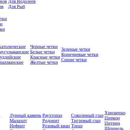
нов
Для Водолеев
ов
Для Рыб
етки
ки
тки
католические
Черные четки
Зеленые четки
 мусульманские
Белые четки
Коричневые четки
буддийские
Красные четки
Синие четки
брахманские
Желтые четки
Хризапраз
г
Лунный камень
Раухтопаз
Соколиный глаз
Циркон
Малахит
Родонит
Тигровый глаз
Цитрин
Нефрит
Розовый квац
Топаз
Шпинель