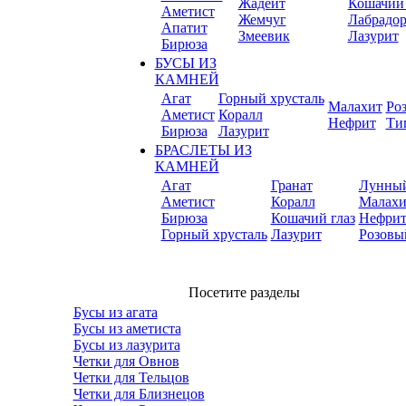
Жадеит
Кошачий 
Аметист
Жемчуг
Лабрадо
Апатит
Змеевик
Лазурит
Бирюза
БУСЫ ИЗ
КАМНЕЙ
Агат
Горный хрусталь
Малахит
Ро
Аметист
Коралл
Нефрит
Ти
Бирюза
Лазурит
БРАСЛЕТЫ ИЗ
КАМНЕЙ
Агат
Гранат
Лунный
Аметист
Коралл
Малахи
Бирюза
Кошачий глаз
Нефри
Горный хрусталь
Лазурит
Розовы
Посетите разделы
Бусы из агата
Бусы из аметиста
Бусы из лазурита
Четки для Овнов
Четки для Тельцов
Четки для Близнецов