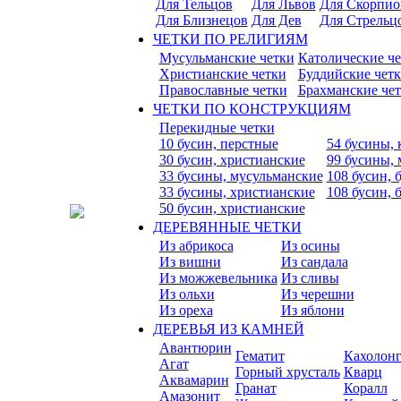
Для Тельцов
Для Львов
Для Скорпио
Для Близнецов
Для Дев
Для Стрельц
ЧЕТКИ ПО РЕЛИГИЯМ
Мусульманские четки
Католические ч
Христианские четки
Буддийские чет
Православные четки
Брахманские че
ЧЕТКИ ПО КОНСТРУКЦИЯМ
Перекидные четки
10 бусин, перстные
54 бусины, 
30 бусин, христианские
99 бусины,
33 бусины, мусульманские
108 бусин, 
33 бусины, христианские
108 бусин, 
50 бусин, христианские
ДЕРЕВЯННЫЕ ЧЕТКИ
Из абрикоса
Из осины
Из вишни
Из сандала
Из можжевельника
Из сливы
Из ольхи
Из черешни
Из ореха
Из яблони
ДЕРЕВЬЯ ИЗ КАМНЕЙ
Авантюрин
Гематит
Кахолон
Агат
Горный хрусталь
Кварц
Аквамарин
Гранат
Коралл
Амазонит