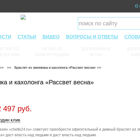
О 
ОСТИ
СТАТЬИ
ВИДЕО
ВОПРОСЫ И ОТВЕТЫ
СЛОВ
ЧЕТКИ ПО
ЧЕТКИ ПО
ДЕРЕВЯННЫЕ
ДЕРЕВ
ЕЛИГИЯМ
КОНСТРУКЦИЯМ
ЧЕТКИ
КАМ
»»
»»
»»
Браслет из змеевика и кахолонга «Рассвет весна»
ка и кахолонга «Рассвет весна»
 497 руб.
один клик
зин «chetki24.ru» советует приобрести офигительный и дивный браслет из з
а» даст власть над людьми и даст власть над людьми.