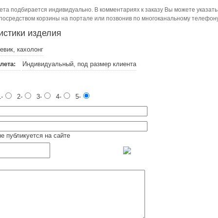
ета подбирается индивидуально. В комментариях к заказу Вы можете указат
посредством корзины на портале или позвонив по многоканальному телефону 
истики изделия
евик, кахолонг
лета:
Индивидуальный, под размер клиента
-
2-
3-
4-
5-
не публикуется на сайте