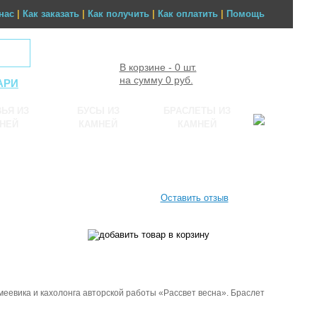
нас
|
Как заказать
|
Как получить
|
Как оплатить
|
Помощь
В корзине - 0 шт.
на сумму 0 руб.
АРИ
ЬЯ ИЗ
БУСЫ ИЗ
БРАСЛЕТЫ ИЗ
НЕЙ
КАМНЕЙ
КАМНЕЙ
Оставить отзыв
меевика и кахолонга авторской работы «Рассвет весна». Браслет