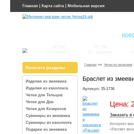
Главная
|
Карта сайта
|
Мобильная версия
НОВ
ЧЕТКИ
ЧЕТКИ
ИЗ КАМНЕЙ
ПО ЗОДИАКУ
Р
»»
Главная
Четки по религиям
Посетите разделы
Браслет из змееви
Изделия из змеевика
Изделия из кахолонга
Артикул: 35-1736
Четки для Тельцов
Четки для Дев
Цена: 2
Четки для Козерогов
Заказать в 
Сувениры из змеевика
Сувениры из кахолонга
Интернет-мага
Подарки из змеевика
«Рассвет весн