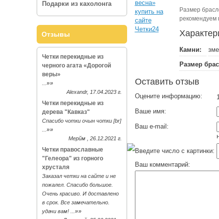
Подарки из кахолонга
Размер брасл
рекомендуем 
Характер
Отзывы
Камни:
зме
Четки перекидные из
Размер брас
черного агата «Дорогой
веры»
Оставить отзыв
»»
...
Alexandr, 17.04.2023 г.
Оцените информацию:
1
Четки перекидные из
Ваше имя:
дерева "Кавказ"
Спасибо чотки очын чотки [br]
Ваш e-mail:
»»
...
Мерйм , 26.12.2021 г.
Четки православные
Введите число с картинки:
"Гелеора" из горного
Ваш комментарий:
хрусталя
Заказал четки на сайте и не
пожалел. Спасибо большое.
Очень красиво. И доставлено
в срок. Все замечательно.
»»
удачи вам! ...