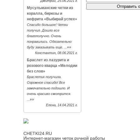
Дмитрий, 25.06.2021 г.
Мусульманские четки из
коралла, бирюзы и
нефрита «Выбирай успех»
Спасибо большое! Четки
получил. Дошло все
благополучно. Очень
понравились. Обязательно
»»
буду заказывать еще. ...
Константин, 08.06.2021 г.
Браслет из лазурита и
розового кварца «Мелодии
без слов»
Браслетик получила.
Огромное спасибо! Все
замечательно подошло. И
очень красиво смотрится.
»»
...
Елена, 14.04.2021 г.
CHETKI24.RU
Интернет-магазин четок ручной работы