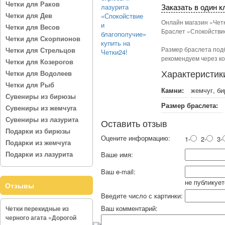
Четки для Раков
Заказать в один к
Четки для Дев
Онлайн магазин «Четк
Четки для Весов
Браслет «Спокойствие
Четки для Скорпионов
Размер браслета подб
Четки для Стрельцов
рекомендуем через ко
Четки для Козерогов
Характеристик
Четки для Водолеев
Четки для Рыб
Камни:
жемчуг, би
Сувениры из бирюзы
Размер браслета:
Сувениры из жемчуга
Сувениры из лазурита
Оставить отзыв
Подарки из бирюзы
Оцените информацию:
1-
2-
3-
Подарки из жемчуга
Подарки из лазурита
Ваше имя:
Ваш e-mail:
не публикует
Отзывы
Введите число с картинки:
Ваш комментарий:
Четки перекидные из
черного агата «Дорогой