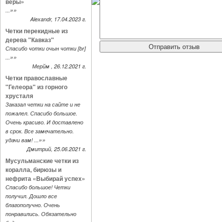
веры»
»»
...
Alexandr, 17.04.2023 г.
Четки перекидные из
дерева "Кавказ"
Спасибо чотки очын чотки [br]
»»
...
Мерйм , 26.12.2021 г.
Четки православные
"Гелеора" из горного
хрусталя
Заказал четки на сайте и не
пожалел. Спасибо большое.
Очень красиво. И доставлено
в срок. Все замечательно.
»»
удачи вам! ...
Дмитрий, 25.06.2021 г.
Мусульманские четки из
коралла, бирюзы и
нефрита «Выбирай успех»
Спасибо большое! Четки
получил. Дошло все
благополучно. Очень
понравились. Обязательно