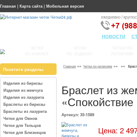
Главная
|
Карта сайта
|
Мобильная версия
НОВОСТИ
С
ЧЕТКИ
ЧЕТКИ
ЧЕТКИ ПО
ИЗ КАМНЕЙ
ПО ЗОДИАКУ
РЕЛИГИЯМ
»»
»»
»»
Главная
Четки по религиям
Брасл
Посетите разделы
Изделия из бирюзы
Браслет из же
Изделия из жемчуга
«Спокойствие 
Изделия из лазурита
Браслеты из бирюзы
Браслеты из лазурита
Артикул: 35-1589
Четки для Овнов
Четки для Тельцов
Цена: 2 497
Четки для Близнецов